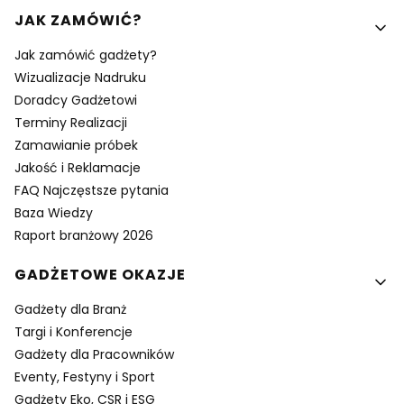
Linki w stopce
JAK ZAMÓWIĆ?
Jak zamówić gadżety?
Wizualizacje Nadruku
Doradcy Gadżetowi
Terminy Realizacji
Zamawianie próbek
Jakość i Reklamacje
FAQ Najczęstsze pytania
Baza Wiedzy
Raport branżowy 2026
GADŻETOWE OKAZJE
Gadżety dla Branż
Targi i Konferencje
Gadżety dla Pracowników
Eventy, Festyny i Sport
Gadżety Eko, CSR i ESG