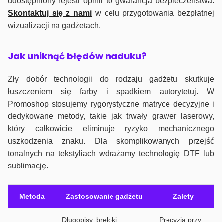
udostępniony rejestr opinii to gwarancja bezpieczeństwa.
Skontaktuj się z nami
w celu przygotowania bezpłatnej
wizualizacji na gadżetach.
J
ak uniknąć błędów naduku?
Zły dobór technologii do rodzaju gadżetu skutkuje
łuszczeniem się farby i spadkiem autorytetuj. W
Promoshop stosujemy rygorystyczne matryce decyzyjne i
dedykowane metody, takie jak trwały grawer laserowy,
który całkowicie eliminuje ryzyko mechanicznego
uszkodzenia znaku. Dla skomplikowanych przejść
tonalnych na tekstyliach wdrażamy technologię DTF lub
sublimację.
Metoda
Zastosowanie gadżetu
Zalety
Długopisy, breloki,
Precyzja przy