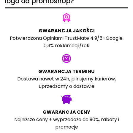
logo od promoshop?
GWARANCJA JAKOŚCI
Potwierdzona
Opiniami TrustMate
4.9/5 i
Google
,
0,3% reklamacji/rok
GWARANCJA TERMINU
Dostawa nawet w 24h, pilnujemy kurierów,
uprzedzamy o dostawie
GWARANCJA CENY
Najniższe ceny + wyprzedaże do 90%, rabaty i
promocje