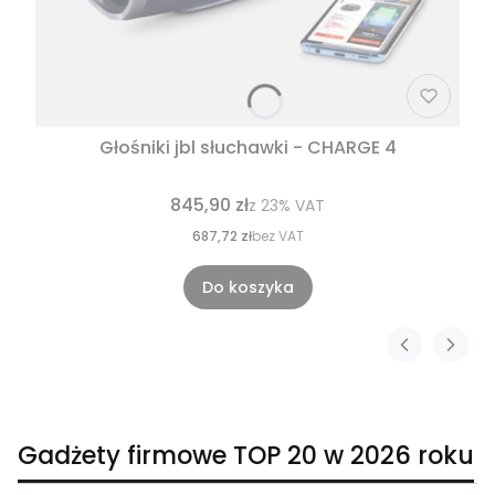
Głośniki jbl słuchawki - CHARGE 4
845,90 zł
z
23%
VAT
687,72 zł
bez VAT
Do koszyka
Gadżety firmowe TOP 20 w 2026 roku