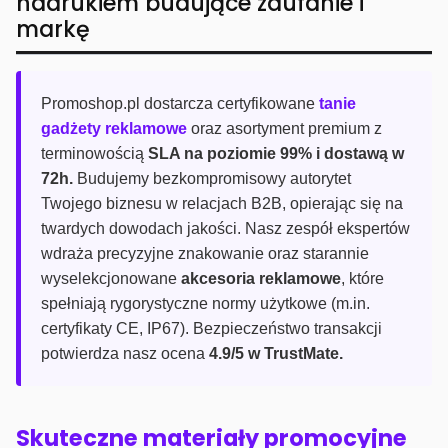
nadrukiem budujące zaufanie i
markę
Promoshop.pl dostarcza certyfikowane
tanie
gadżety reklamowe
oraz asortyment premium z
terminowością
SLA na poziomie 99% i dostawą w
72h.
Budujemy bezkompromisowy autorytet
Twojego biznesu w relacjach B2B, opierając się na
twardych dowodach jakości. Nasz zespół ekspertów
wdraża precyzyjne znakowanie oraz starannie
wyselekcjonowane
akcesoria reklamowe
, które
spełniają rygorystyczne normy użytkowe (m.in.
certyfikaty CE, IP67). Bezpieczeństwo transakcji
potwierdza nasz ocena
4.9/5 w TrustMate.
Skuteczne materiały promocyjne