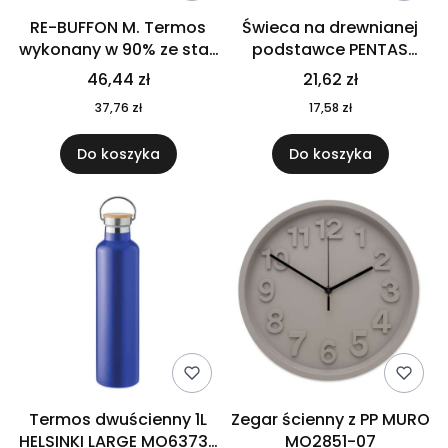
RE-BUFFON M. Termos
Świeca na drewnianej
wykonany w 90% ze stali
podstawce PENTAS
nierdzewnej
MO6282-40
46,44 zł
21,62 zł
pochodzącej z
37,76 zł
17,58 zł
recyklingu 520 ml 94294
Do koszyka
Do koszyka
Termos dwuścienny 1L
Zegar ścienny z PP MURO
HELSINKI LARGE MO6373-
MO2851-07