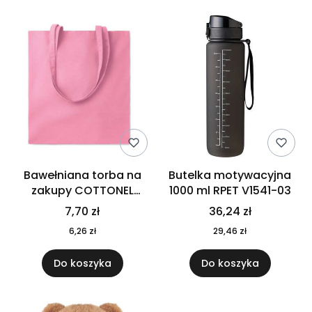
Bawełniana torba na
Butelka motywacyjna
zakupy COTTONEL
1000 ml RPET V1541-03
COLOUR++ MO9846-11
7,70 zł
36,24 zł
6,26 zł
29,46 zł
Do koszyka
Do koszyka