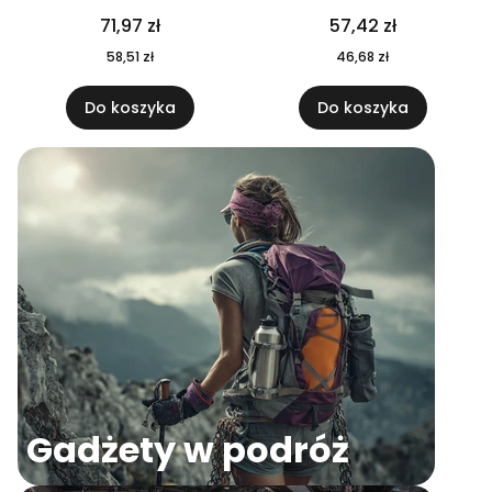
04
71,97 zł
57,42 zł
58,51 zł
46,68 zł
Do koszyka
Do koszyka
Gadżety w podróż