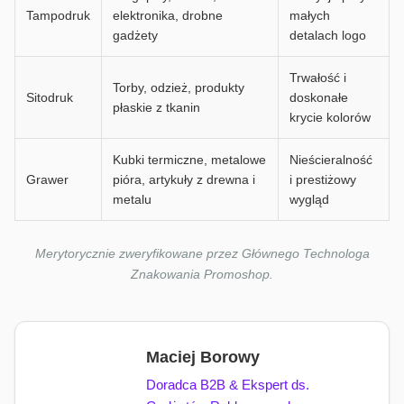
Tampodruk
elektronika, drobne
małych
gadżety
detalach logo
Trwałość i
Torby, odzież, produkty
Sitodruk
doskonałe
płaskie z tkanin
krycie kolorów
Kubki termiczne, metalowe
Nieścieralność
Grawer
pióra, artykuły z drewna i
i prestiżowy
metalu
wygląd
Merytorycznie zweryfikowane przez Głównego Technologa
Znakowania Promoshop.
Maciej Borowy
Doradca B2B & Ekspert ds.