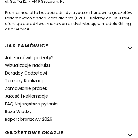
ul. Staffa 12, 71-149 Szczecin, PL
Promoshop.pl to bezpośredni dystrybutor i hurtownia gadżetów
reklamowych z nadrukiem dla firm (B2B). Działamy od 1998 roku,
oferując doradztwo, znakowanie i dystrybucję w modelu Gifting
as a Service.
Linki w stopce
JAK ZAMÓWIĆ?
Jak zamówić gadżety?
Wizualizacje Nadruku
Doradcy Gadżetowi
Terminy Realizacji
Zamawianie próbek
Jakość i Reklamacje
FAQ Najczęstsze pytania
Baza Wiedzy
Raport branżowy 2026
GADŻETOWE OKAZJE