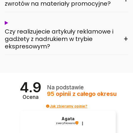
zwrotów na materiały promocyjne?
Czy realizujecie artykuły reklamowe i
+
gadżety z nadrukiem w trybie
ekspresowym?
4.9
Na podstawie
95
opinii
z całego okresu
Ocena
Jak zbieramy opinie?
Agata
zweryfikowano