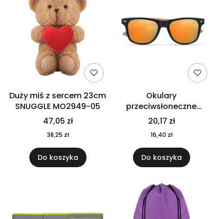
Duży miś z sercem 23cm
Okulary
SNUGGLE MO2949-05
przeciwsłoneczne
CALIFORNIA TOUCH
47,05 zł
20,17 zł
MO9617-10
38,25 zł
16,40 zł
Do koszyka
Do koszyka