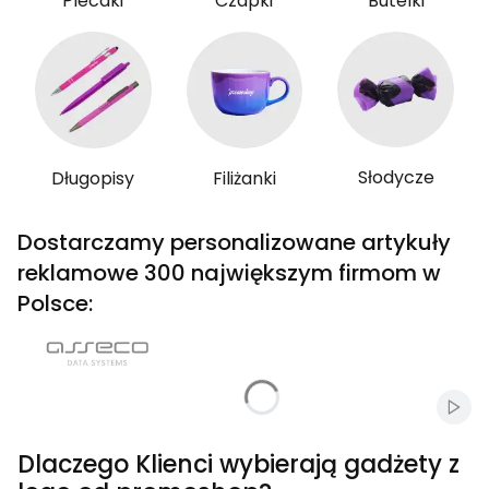
Plecaki
Czapki
Butelki
Słodycze
Długopisy
Filiżanki
Dostarczamy personalizowane artykuły
reklamowe 300 największym firmom w
Polsce:
Włąc
Dlaczego Klienci wybierają gadżety z