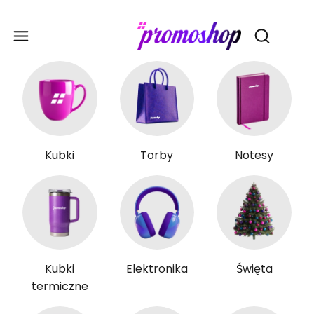
Gadże
Otwórz wy
Kubki
Torby
Notesy
Kubki
Elektronika
Święta
termiczne