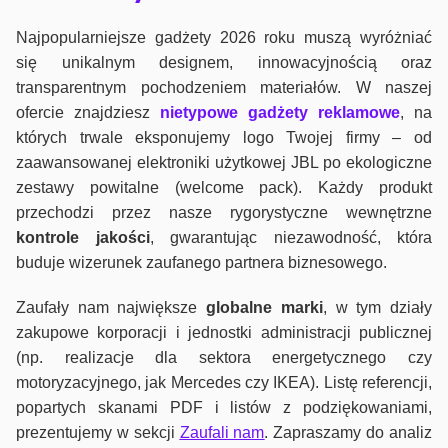
Najpopularniejsze gadżety 2026 roku muszą wyróżniać
się unikalnym designem, innowacyjnością oraz
transparentnym pochodzeniem materiałów. W naszej
ofercie znajdziesz
nietypowe gadżety reklamowe
, na
których trwale eksponujemy logo Twojej firmy – od
zaawansowanej elektroniki użytkowej JBL po ekologiczne
zestawy powitalne (welcome pack). Każdy produkt
przechodzi przez nasze rygorystyczne wewnętrzne
kontrole jako
ści
, gwarantując niezawodność, która
buduje wizerunek zaufanego partnera biznesowego.
Zaufały nam największe
globalne marki
, w tym działy
zakupowe korporacji i jednostki administracji publicznej
(np. realizacje dla sektora energetycznego czy
motoryzacyjnego, jak Mercedes czy IKEA). Listę referencji,
popartych skanami PDF i listów z podziękowaniami,
prezentujemy w sekcji
Zaufali nam
. Zapraszamy do analiz