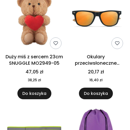
Duży miś z sercem 23cm
Okulary
SNUGGLE MO2949-05
przeciwsłoneczne
CALIFORNIA TOUCH
47,05 zł
20,17 zł
MO9617-10
38,25 zł
16,40 zł
Do koszyka
Do koszyka