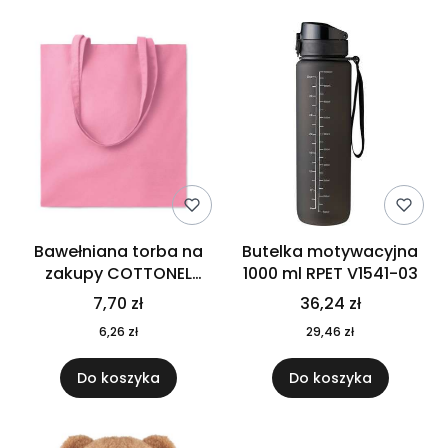
Bawełniana torba na
Butelka motywacyjna
zakupy COTTONEL
1000 ml RPET V1541-03
COLOUR++ MO9846-11
7,70 zł
36,24 zł
6,26 zł
29,46 zł
Do koszyka
Do koszyka