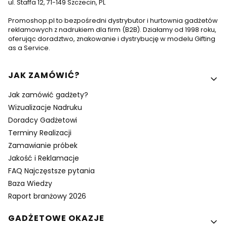
ul. Staffa 12, 71-149 Szczecin, PL
Promoshop.pl to bezpośredni dystrybutor i hurtownia gadżetów
reklamowych z nadrukiem dla firm (B2B). Działamy od 1998 roku,
oferując doradztwo, znakowanie i dystrybucję w modelu Gifting
as a Service.
Linki w stopce
JAK ZAMÓWIĆ?
Jak zamówić gadżety?
Wizualizacje Nadruku
Doradcy Gadżetowi
Terminy Realizacji
Zamawianie próbek
Jakość i Reklamacje
FAQ Najczęstsze pytania
Baza Wiedzy
Raport branżowy 2026
GADŻETOWE OKAZJE