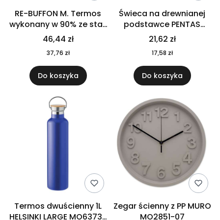
RE-BUFFON M. Termos
Świeca na drewnianej
wykonany w 90% ze stali
podstawce PENTAS
nierdzewnej
MO6282-40
46,44 zł
21,62 zł
pochodzącej z
37,76 zł
17,58 zł
recyklingu 520 ml 94294
Do koszyka
Do koszyka
Termos dwuścienny 1L
Zegar ścienny z PP MURO
HELSINKI LARGE MO6373-
MO2851-07