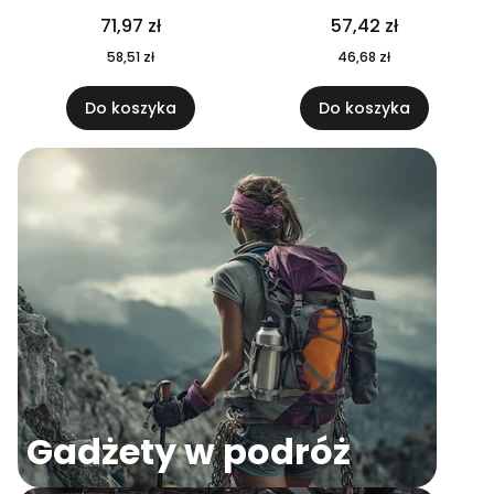
04
71,97 zł
57,42 zł
58,51 zł
46,68 zł
Do koszyka
Do koszyka
Gadżety w podróż