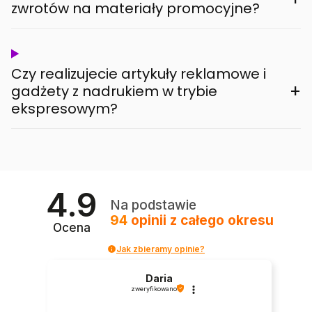
zwrotów na materiały promocyjne?
Czy realizujecie artykuły reklamowe i
+
gadżety z nadrukiem w trybie
ekspresowym?
4.9
Na podstawie
94
opinii
z całego okresu
Ocena
Jak zbieramy opinie?
Daria
zweryfikowano