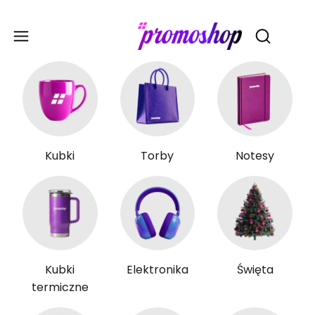
Gadże
Otwórz wy
Kubki
Torby
Notesy
Kubki
Elektronika
Święta
termiczne