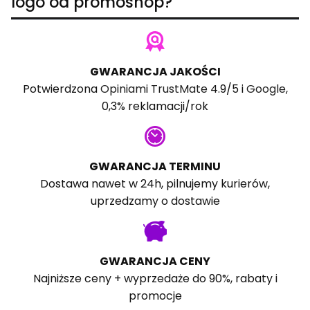
logo od promoshop?
GWARANCJA JAKOŚCI
Potwierdzona
Opiniami TrustMate
4.9/5 i
Google
,
0,3% reklamacji/rok
GWARANCJA TERMINU
Dostawa nawet w 24h, pilnujemy kurierów,
uprzedzamy o dostawie
GWARANCJA CENY
Najniższe ceny + wyprzedaże do 90%, rabaty i
promocje