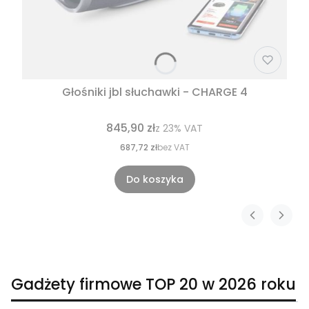
Głośniki jbl słuchawki - CHARGE 4
845,90 zł
z
23%
VAT
687,72 zł
bez VAT
Do koszyka
Gadżety firmowe TOP 20 w 2026 roku