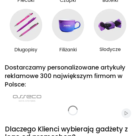
Plecaki
Czapki
Butelki
Słodycze
Długopisy
Filiżanki
Dostarczamy personalizowane artykuły
reklamowe 300 największym firmom w
Polsce:
Włąc
Dlaczego Klienci wybierają gadżety z