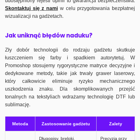
udostępniony rejestr opinii to gwarancja bezpieczeństwa.
Skontaktuj się z nami
w celu przygotowania bezpłatnej
wizualizacji na gadżetach.
J
ak uniknąć błędów naduku?
Zły dobór technologii do rodzaju gadżetu skutkuje
łuszczeniem się farby i spadkiem autorytetuj. W
Promoshop stosujemy rygorystyczne matryce decyzyjne i
dedykowane metody, takie jak trwały grawer laserowy,
który całkowicie eliminuje ryzyko mechanicznego
uszkodzenia znaku. Dla skomplikowanych przejść
tonalnych na tekstyliach wdrażamy technologię DTF lub
sublimację.
Metoda
Zastosowanie gadżetu
Zalety
Długopisy, breloki,
Precyzja przy