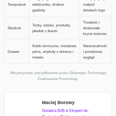
Tampodruk
elektronika, drobne
małych
gadżety
detalach logo
Trwałość i
Torby, odzież, produkty
Sitodruk
doskonałe
płaskie z tkanin
krycie kolorów
Kubki termiczne, metalowe
Nieścieralność
Grawer
pióra, artykuły z drewna i
i prestiżowy
metalu
wygląd
Merytorycznie zweryfikowane przez Głównego Technologa
Znakowania Promoshop.
Maciej Borowy
Doradca B2B & Ekspert ds.