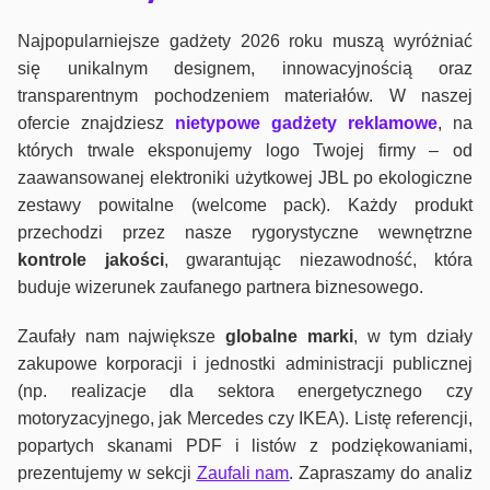
Najpopularniejsze gadżety 2026 roku muszą wyróżniać
się unikalnym designem, innowacyjnością oraz
transparentnym pochodzeniem materiałów. W naszej
ofercie znajdziesz
nietypowe gadżety reklamowe
, na
których trwale eksponujemy logo Twojej firmy – od
zaawansowanej elektroniki użytkowej JBL po ekologiczne
zestawy powitalne (welcome pack). Każdy produkt
przechodzi przez nasze rygorystyczne wewnętrzne
kontrole jako
ści
, gwarantując niezawodność, która
buduje wizerunek zaufanego partnera biznesowego.
Zaufały nam największe
globalne marki
, w tym działy
zakupowe korporacji i jednostki administracji publicznej
(np. realizacje dla sektora energetycznego czy
motoryzacyjnego, jak Mercedes czy IKEA). Listę referencji,
popartych skanami PDF i listów z podziękowaniami,
prezentujemy w sekcji
Zaufali nam
. Zapraszamy do analiz