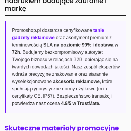
nadrukiem budujące zaufanie i
markę
Promoshop.pl dostarcza certyfikowane
tanie
gadżety reklamowe
oraz asortyment premium z
terminowością
SLA na poziomie 99% i dostawą w
72h.
Budujemy bezkompromisowy autorytet
Twojego biznesu w relacjach B2B, opierając się na
twardych dowodach jakości. Nasz zespół ekspertów
wdraża precyzyjne znakowanie oraz starannie
wyselekcjonowane
akcesoria reklamowe
, które
spełniają rygorystyczne normy użytkowe (m.in.
certyfikaty CE, IP67). Bezpieczeństwo transakcji
potwierdza nasz ocena
4.9/5 w TrustMate.
Skuteczne materiały promocyjne