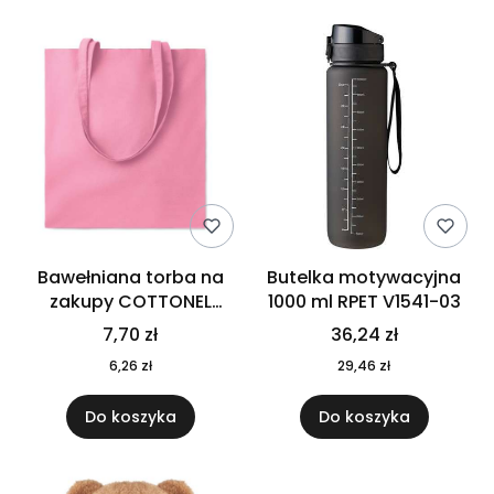
Bawełniana torba na
Butelka motywacyjna
zakupy COTTONEL
1000 ml RPET V1541-03
COLOUR++ MO9846-11
7,70 zł
36,24 zł
6,26 zł
29,46 zł
Do koszyka
Do koszyka