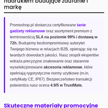
nadrukiem budujące zaufanie i
markę
Promoshop.pl dostarcza certyfikowane
tanie
gadżety reklamowe
oraz asortyment premium z
terminowością
SLA na poziomie 99% i dostawą w
72h.
Budujemy bezkompromisowy autorytet
Twojego biznesu w relacjach B2B, opierając się na
twardych dowodach jakości. Nasz zespół ekspertów
wdraża precyzyjne znakowanie oraz starannie
wyselekcjonowane
akcesoria reklamowe
, które
spełniają rygorystyczne normy użytkowe (m.in.
certyfikaty CE, IP67). Bezpieczeństwo transakcji
potwierdza nasz ocena
4.9/5 w TrustMate.
Skuteczne materiały promocyjne