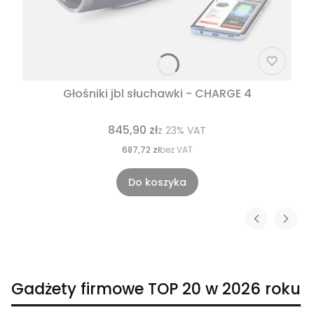
Głośniki jbl słuchawki - CHARGE 4
845,90 zł
z
23%
VAT
687,72 zł
bez VAT
Do koszyka
Gadżety firmowe TOP 20 w 2026 roku