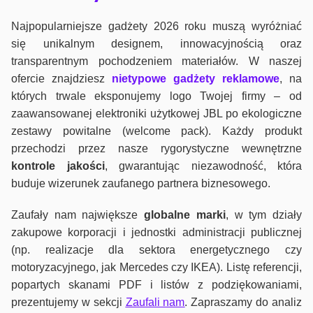
Najpopularniejsze gadżety 2026 roku muszą wyróżniać
się unikalnym designem, innowacyjnością oraz
transparentnym pochodzeniem materiałów. W naszej
ofercie znajdziesz
nietypowe gadżety reklamowe
, na
których trwale eksponujemy logo Twojej firmy – od
zaawansowanej elektroniki użytkowej JBL po ekologiczne
zestawy powitalne (welcome pack). Każdy produkt
przechodzi przez nasze rygorystyczne wewnętrzne
kontrole jako
ści
, gwarantując niezawodność, która
buduje wizerunek zaufanego partnera biznesowego.
Zaufały nam największe
globalne marki
, w tym działy
zakupowe korporacji i jednostki administracji publicznej
(np. realizacje dla sektora energetycznego czy
motoryzacyjnego, jak Mercedes czy IKEA). Listę referencji,
popartych skanami PDF i listów z podziękowaniami,
prezentujemy w sekcji
Zaufali nam
. Zapraszamy do analiz