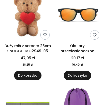
Duży miś z sercem 23cm
Okulary
SNUGGLE MO2949-05
przeciwsłoneczne
CALIFORNIA TOUCH
47,05 zł
20,17 zł
MO9617-10
38,25 zł
16,40 zł
Do koszyka
Do koszyka