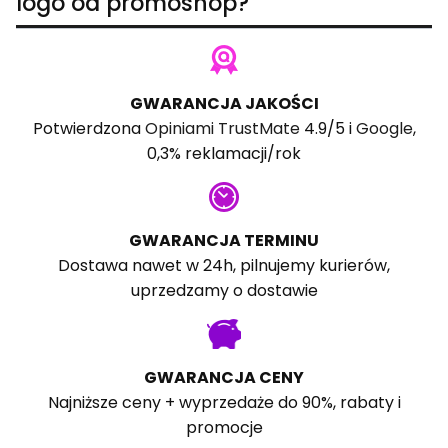
logo od promoshop?
GWARANCJA JAKOŚCI
Potwierdzona
Opiniami TrustMate
4.9/5 i
Google
,
0,3% reklamacji/rok
GWARANCJA TERMINU
Dostawa nawet w 24h, pilnujemy kurierów,
uprzedzamy o dostawie
GWARANCJA CENY
Najniższe ceny + wyprzedaże do 90%, rabaty i
promocje