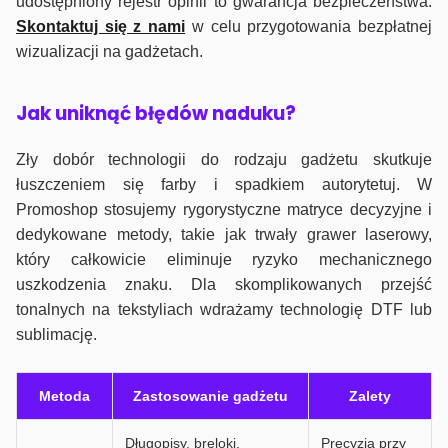
udostępniony rejestr opinii to gwarancja bezpieczeństwa.
Skontaktuj się z nami
w celu przygotowania bezpłatnej
wizualizacji na gadżetach.
J
ak uniknąć błędów naduku?
Zły dobór technologii do rodzaju gadżetu skutkuje
łuszczeniem się farby i spadkiem autorytetuj. W
Promoshop stosujemy rygorystyczne matryce decyzyjne i
dedykowane metody, takie jak trwały grawer laserowy,
który całkowicie eliminuje ryzyko mechanicznego
uszkodzenia znaku. Dla skomplikowanych przejść
tonalnych na tekstyliach wdrażamy technologię DTF lub
sublimację.
Metoda
Zastosowanie gadżetu
Zalety
Długopisy, breloki,
Precyzja przy