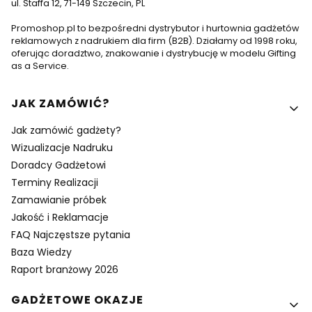
ul. Staffa 12, 71-149 Szczecin, PL
Promoshop.pl to bezpośredni dystrybutor i hurtownia gadżetów
reklamowych z nadrukiem dla firm (B2B). Działamy od 1998 roku,
oferując doradztwo, znakowanie i dystrybucję w modelu Gifting
as a Service.
Linki w stopce
JAK ZAMÓWIĆ?
Jak zamówić gadżety?
Wizualizacje Nadruku
Doradcy Gadżetowi
Terminy Realizacji
Zamawianie próbek
Jakość i Reklamacje
FAQ Najczęstsze pytania
Baza Wiedzy
Raport branżowy 2026
GADŻETOWE OKAZJE