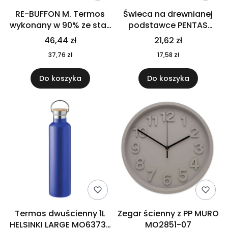
RE-BUFFON M. Termos
Świeca na drewnianej
wykonany w 90% ze stali
podstawce PENTAS
nierdzewnej
MO6282-40
46,44 zł
21,62 zł
pochodzącej z
37,76 zł
17,58 zł
recyklingu 520 ml 94294
Do koszyka
Do koszyka
Termos dwuścienny 1L
Zegar ścienny z PP MURO
HELSINKI LARGE MO6373-
MO2851-07