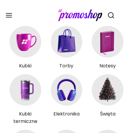
Gadże
Otwórz wy
Kubki
Torby
Notesy
Kubki
Elektronika
Święta
termiczne