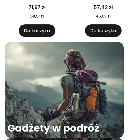
04
71,97 zł
57,42 zł
58,51 zł
46,68 zł
Do koszyka
Do koszyka
Gadżety w podróż