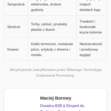
Tampodruk
elektronika, drobne
małych
gadżety
detalach logo
Trwałość i
Torby, odzież, produkty
Sitodruk
doskonałe
płaskie z tkanin
krycie kolorów
Kubki termiczne, metalowe
Nieścieralność
Grawer
pióra, artykuły z drewna i
i prestiżowy
metalu
wygląd
Merytorycznie zweryfikowane przez Głównego Technologa
Znakowania Promoshop.
Maciej Borowy
Doradca B2B & Ekspert ds.