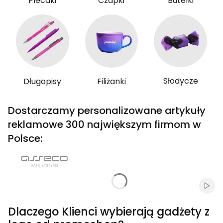
Plecaki
Czapki
Butelki
Słodycze
Długopisy
Filiżanki
Dostarczamy personalizowane artykuły
reklamowe 300 największym firmom w
Polsce:
Włąc
Dlaczego Klienci wybierają gadżety z