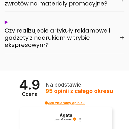
zwrotów na materiały promocyjne?
Czy realizujecie artykuły reklamowe i
+
gadżety z nadrukiem w trybie
ekspresowym?
4.9
Na podstawie
95
opinii
z całego okresu
Ocena
Jak zbieramy opinie?
Agata
zweryfikowano