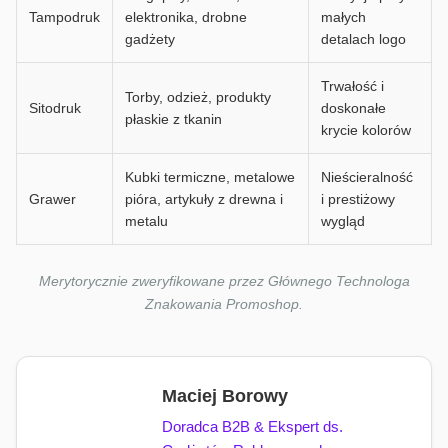
Tampodruk
elektronika, drobne
małych
gadżety
detalach logo
Trwałość i
Torby, odzież, produkty
Sitodruk
doskonałe
płaskie z tkanin
krycie kolorów
Kubki termiczne, metalowe
Nieścieralność
Grawer
pióra, artykuły z drewna i
i prestiżowy
metalu
wygląd
Merytorycznie zweryfikowane przez Głównego Technologa
Znakowania Promoshop.
Maciej Borowy
Doradca B2B & Ekspert ds.