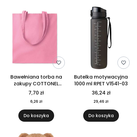
Bawełniana torba na
Butelka motywacyjna
zakupy COTTONEL
1000 ml RPET V1541-03
COLOUR++ MO9846-11
7,70 zł
36,24 zł
6,26 zł
29,46 zł
Do koszyka
Do koszyka