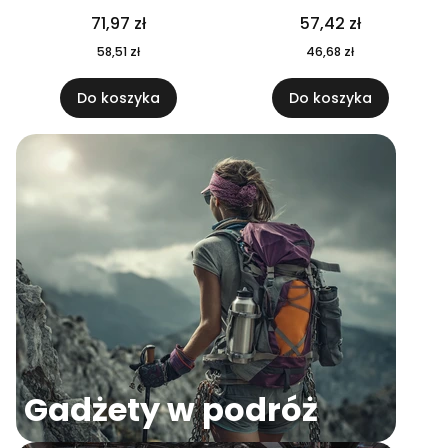
04
71,97 zł
57,42 zł
58,51 zł
46,68 zł
Do koszyka
Do koszyka
Gadżety w podróż