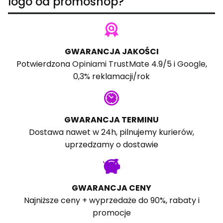
logo od promoshop?
GWARANCJA JAKOŚCI
Potwierdzona
Opiniami TrustMate
4.9/5 i
Google
,
0,3% reklamacji/rok
GWARANCJA TERMINU
Dostawa nawet w 24h, pilnujemy kurierów,
uprzedzamy o dostawie
GWARANCJA CENY
Najniższe ceny + wyprzedaże do 90%, rabaty i
promocje