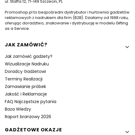
ul. Staffa 12, 71-149 Szczecin, PL
Promoshop.pl to bezpośredni dystrybutor i hurtownia gadżetów
reklamowych z nadrukiem dla firm (B2B). Działamy od 1998 roku,
oferując doradztwo, znakowanie i dystrybucję w modelu Gifting
as a Service.
Linki w stopce
JAK ZAMÓWIĆ?
Jak zamówić gadżety?
Wizualizacje Nadruku
Doradcy Gadżetowi
Terminy Realizacji
Zamawianie próbek
Jakość i Reklamacje
FAQ Najczęstsze pytania
Baza Wiedzy
Raport branżowy 2026
GADŻETOWE OKAZJE