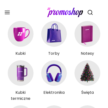
Gadże
Otwórz wy
Kubki
Torby
Notesy
Kubki
Elektronika
Święta
termiczne