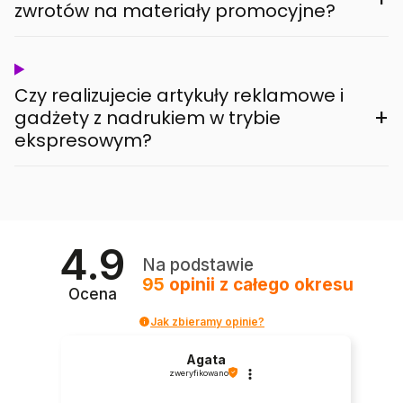
zwrotów na materiały promocyjne?
Czy realizujecie artykuły reklamowe i
+
gadżety z nadrukiem w trybie
ekspresowym?
4.9
Na podstawie
95
opinii
z całego okresu
Ocena
Jak zbieramy opinie?
Agata
zweryfikowano