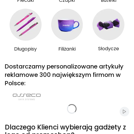
Plecaki
Czapki
Butelki
Słodycze
Długopisy
Filiżanki
Dostarczamy personalizowane artykuły
reklamowe 300 największym firmom w
Polsce:
Włąc
Dlaczego Klienci wybierają gadżety z