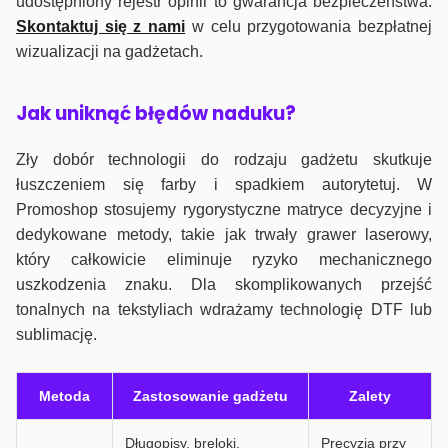
udostępniony rejestr opinii to gwarancja bezpieczeństwa.
Skontaktuj się z nami
w celu przygotowania bezpłatnej
wizualizacji na gadżetach.
J
ak uniknąć błędów naduku?
Zły dobór technologii do rodzaju gadżetu skutkuje
łuszczeniem się farby i spadkiem autorytetuj. W
Promoshop stosujemy rygorystyczne matryce decyzyjne i
dedykowane metody, takie jak trwały grawer laserowy,
który całkowicie eliminuje ryzyko mechanicznego
uszkodzenia znaku. Dla skomplikowanych przejść
tonalnych na tekstyliach wdrażamy technologię DTF lub
sublimację.
Metoda
Zastosowanie gadżetu
Zalety
Długopisy, breloki,
Precyzja przy