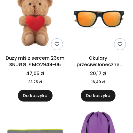
Duży miś z sercem 23cm
Okulary
SNUGGLE MO2949-05
przeciwsłoneczne
CALIFORNIA TOUCH
47,05 zł
20,17 zł
MO9617-10
38,25 zł
16,40 zł
Do koszyka
Do koszyka