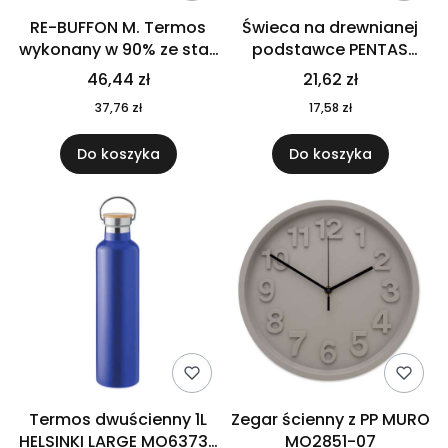
RE-BUFFON M. Termos
Świeca na drewnianej
wykonany w 90% ze stali
podstawce PENTAS
nierdzewnej
MO6282-40
46,44 zł
21,62 zł
pochodzącej z
37,76 zł
17,58 zł
recyklingu 520 ml 94294
Do koszyka
Do koszyka
Termos dwuścienny 1L
Zegar ścienny z PP MURO
HELSINKI LARGE MO6373-
MO2851-07