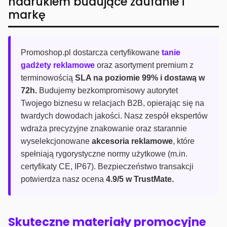
nadrukiem budujące zaufanie i
markę
Promoshop.pl dostarcza certyfikowane
tanie
gadżety reklamowe
oraz asortyment premium z
terminowością
SLA na poziomie 99% i dostawą w
72h.
Budujemy bezkompromisowy autorytet
Twojego biznesu w relacjach B2B, opierając się na
twardych dowodach jakości. Nasz zespół ekspertów
wdraża precyzyjne znakowanie oraz starannie
wyselekcjonowane
akcesoria reklamowe
, które
spełniają rygorystyczne normy użytkowe (m.in.
certyfikaty CE, IP67). Bezpieczeństwo transakcji
potwierdza nasz ocena
4.9/5 w TrustMate.
Skuteczne materiały promocyjne