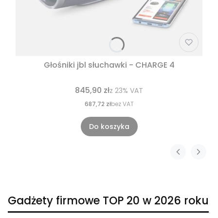
Głośniki jbl słuchawki - CHARGE 4
845,90 zł
z
23%
VAT
687,72 zł
bez VAT
Do koszyka
Gadżety firmowe TOP 20 w 2026 roku