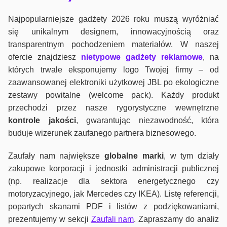
Najpopularniejsze gadżety 2026 roku muszą wyróżniać
się unikalnym designem, innowacyjnością oraz
transparentnym pochodzeniem materiałów. W naszej
ofercie znajdziesz
nietypowe gadżety reklamowe
, na
których trwale eksponujemy logo Twojej firmy – od
zaawansowanej elektroniki użytkowej JBL po ekologiczne
zestawy powitalne (welcome pack). Każdy produkt
przechodzi przez nasze rygorystyczne wewnętrzne
kontrole jako
ści
, gwarantując niezawodność, która
buduje wizerunek zaufanego partnera biznesowego.
Zaufały nam największe
globalne marki
, w tym działy
zakupowe korporacji i jednostki administracji publicznej
(np. realizacje dla sektora energetycznego czy
motoryzacyjnego, jak Mercedes czy IKEA). Listę referencji,
popartych skanami PDF i listów z podziękowaniami,
prezentujemy w sekcji
Zaufali nam
. Zapraszamy do analiz