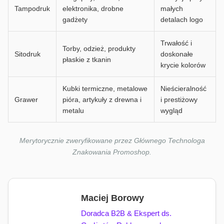
Tampodruk
elektronika, drobne
małych
gadżety
detalach logo
Trwałość i
Torby, odzież, produkty
Sitodruk
doskonałe
płaskie z tkanin
krycie kolorów
Kubki termiczne, metalowe
Nieścieralność
Grawer
pióra, artykuły z drewna i
i prestiżowy
metalu
wygląd
Merytorycznie zweryfikowane przez Głównego Technologa
Znakowania Promoshop.
Maciej Borowy
Doradca B2B & Ekspert ds.