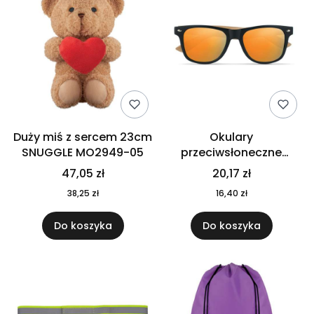
Duży miś z sercem 23cm
Okulary
SNUGGLE MO2949-05
przeciwsłoneczne
CALIFORNIA TOUCH
47,05 zł
20,17 zł
MO9617-10
38,25 zł
16,40 zł
Do koszyka
Do koszyka