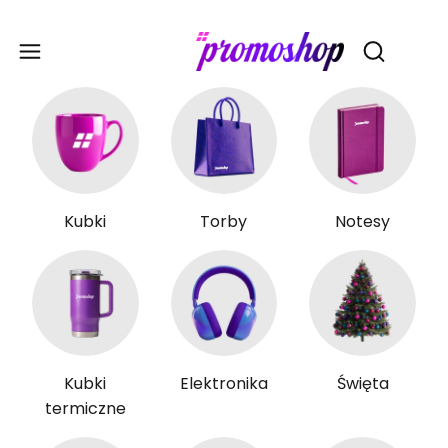
Gadże
Otwórz wy
Kubki
Torby
Notesy
Kubki
Elektronika
Święta
termiczne