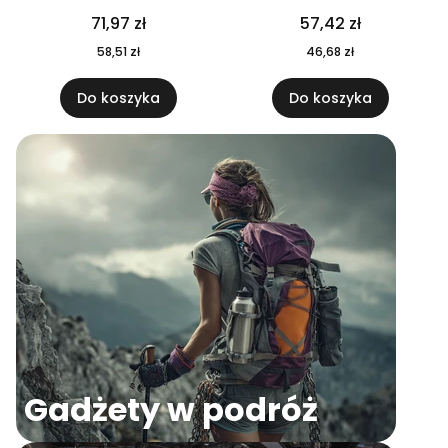
04
71,97 zł
57,42 zł
58,51 zł
46,68 zł
Do koszyka
Do koszyka
Gadżety w podróż