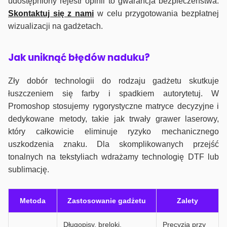
udostępniony rejestr opinii to gwarancja bezpieczeństwa.
Skontaktuj się z nami
w celu przygotowania bezpłatnej
wizualizacji na gadżetach.
J
ak uniknąć błędów naduku?
Zły dobór technologii do rodzaju gadżetu skutkuje
łuszczeniem się farby i spadkiem autorytetuj. W
Promoshop stosujemy rygorystyczne matryce decyzyjne i
dedykowane metody, takie jak trwały grawer laserowy,
który całkowicie eliminuje ryzyko mechanicznego
uszkodzenia znaku. Dla skomplikowanych przejść
tonalnych na tekstyliach wdrażamy technologię DTF lub
sublimację.
Metoda
Zastosowanie gadżetu
Zalety
Długopisy, breloki,
Precyzja przy