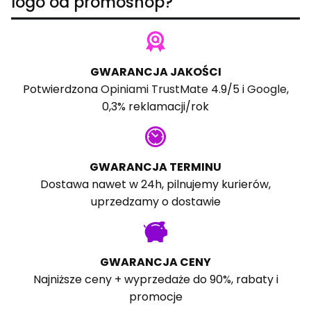
logo od promoshop?
GWARANCJA JAKOŚCI
Potwierdzona
Opiniami TrustMate
4.9/5 i
Google
,
0,3% reklamacji/rok
GWARANCJA TERMINU
Dostawa nawet w 24h, pilnujemy kurierów,
uprzedzamy o dostawie
GWARANCJA CENY
Najniższe ceny + wyprzedaże do 90%, rabaty i
promocje