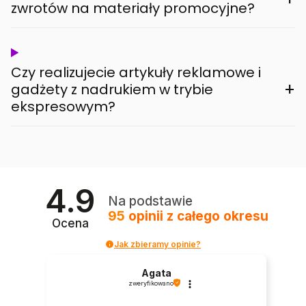
zwrotów na materiały promocyjne?
Czy realizujecie artykuły reklamowe i
+
gadżety z nadrukiem w trybie
ekspresowym?
4.9
Na podstawie
95
opinii
z całego okresu
Ocena
Jak zbieramy opinie?
Agata
zweryfikowano