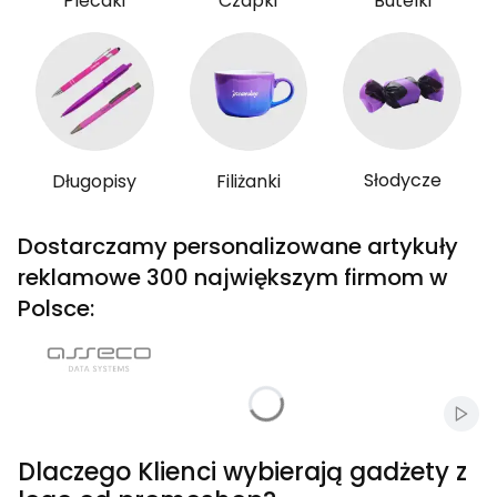
Plecaki
Czapki
Butelki
Słodycze
Długopisy
Filiżanki
Dostarczamy personalizowane artykuły
reklamowe 300 największym firmom w
Polsce:
Włąc
Dlaczego Klienci wybierają gadżety z