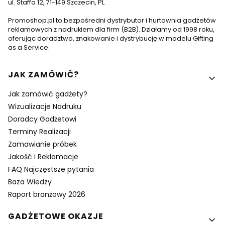
ul. Staffa 12, 71-149 Szczecin, PL
Promoshop.pl to bezpośredni dystrybutor i hurtownia gadżetów
reklamowych z nadrukiem dla firm (B2B). Działamy od 1998 roku,
oferując doradztwo, znakowanie i dystrybucję w modelu Gifting
as a Service.
Linki w stopce
JAK ZAMÓWIĆ?
Jak zamówić gadżety?
Wizualizacje Nadruku
Doradcy Gadżetowi
Terminy Realizacji
Zamawianie próbek
Jakość i Reklamacje
FAQ Najczęstsze pytania
Baza Wiedzy
Raport branżowy 2026
GADŻETOWE OKAZJE