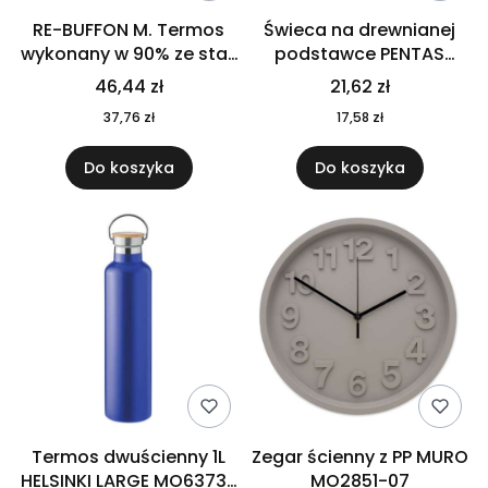
RE-BUFFON M. Termos
Świeca na drewnianej
wykonany w 90% ze stali
podstawce PENTAS
nierdzewnej
MO6282-40
46,44 zł
21,62 zł
pochodzącej z
37,76 zł
17,58 zł
recyklingu 520 ml 94294
Do koszyka
Do koszyka
Termos dwuścienny 1L
Zegar ścienny z PP MURO
HELSINKI LARGE MO6373-
MO2851-07