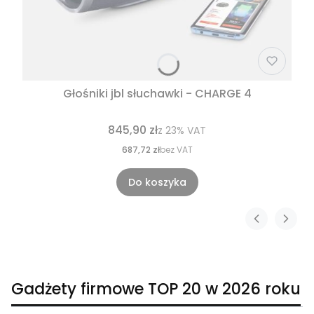
Głośniki jbl słuchawki - CHARGE 4
845,90 zł
z
23%
VAT
687,72 zł
bez VAT
Do koszyka
Gadżety firmowe TOP 20 w 2026 roku