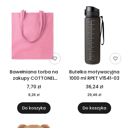
Bawełniana torba na
Butelka motywacyjna
zakupy COTTONEL
1000 ml RPET V1541-03
COLOUR++ MO9846-11
7,70 zł
36,24 zł
6,26 zł
29,46 zł
Do koszyka
Do koszyka