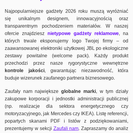
Najpopularniejsze gadżety 2026 roku muszą wyróżniać
się unikalnym designem, innowacyjnością oraz
transparentnym pochodzeniem materiałów. W naszej
ofercie znajdziesz
nietypowe gadżety reklamowe
, na
których trwale eksponujemy logo Twojej firmy – od
zaawansowanej elektroniki użytkowej JBL po ekologiczne
zestawy powitalne (welcome pack). Każdy produkt
przechodzi przez nasze rygorystyczne wewnętrzne
kontrole jako
ści
, gwarantując niezawodność, która
buduje wizerunek zaufanego partnera biznesowego.
Zaufały nam największe
globalne marki
, w tym działy
zakupowe korporacji i jednostki administracji publicznej
(np. realizacje dla sektora energetycznego czy
motoryzacyjnego, jak Mercedes czy IKEA). Listę referencji,
popartych skanami PDF i listów z podziękowaniami,
prezentujemy w sekcji
Zaufali nam
. Zapraszamy do analiz