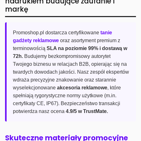
nadrukiem budujące zaufanie i
markę
Promoshop.pl dostarcza certyfikowane
tanie
gadżety reklamowe
oraz asortyment premium z
terminowością
SLA na poziomie 99% i dostawą w
72h.
Budujemy bezkompromisowy autorytet
Twojego biznesu w relacjach B2B, opierając się na
twardych dowodach jakości. Nasz zespół ekspertów
wdraża precyzyjne znakowanie oraz starannie
wyselekcjonowane
akcesoria reklamowe
, które
spełniają rygorystyczne normy użytkowe (m.in.
certyfikaty CE, IP67). Bezpieczeństwo transakcji
potwierdza nasz ocena
4.9/5 w TrustMate.
Skuteczne materiały promocyjne