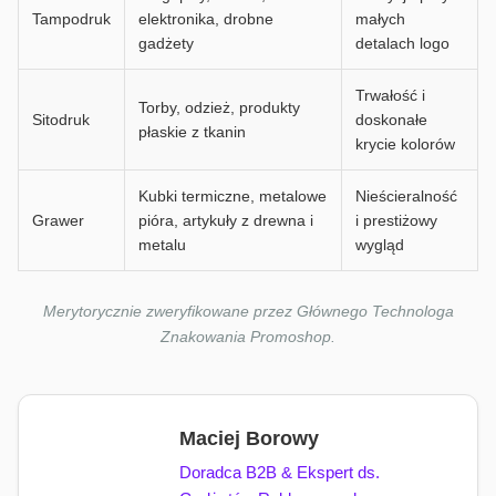
Tampodruk
elektronika, drobne
małych
gadżety
detalach logo
Trwałość i
Torby, odzież, produkty
Sitodruk
doskonałe
płaskie z tkanin
krycie kolorów
Kubki termiczne, metalowe
Nieścieralność
Grawer
pióra, artykuły z drewna i
i prestiżowy
metalu
wygląd
Merytorycznie zweryfikowane przez Głównego Technologa
Znakowania Promoshop.
Maciej Borowy
Doradca B2B & Ekspert ds.