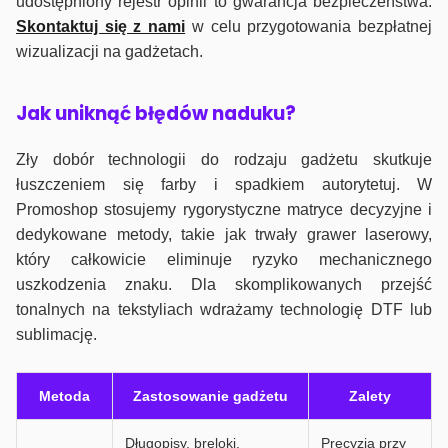
udostępniony rejestr opinii to gwarancja bezpieczeństwa.
Skontaktuj się z nami
w celu przygotowania bezpłatnej
wizualizacji na gadżetach.
J
ak uniknąć błędów naduku?
Zły dobór technologii do rodzaju gadżetu skutkuje
łuszczeniem się farby i spadkiem autorytetuj. W
Promoshop stosujemy rygorystyczne matryce decyzyjne i
dedykowane metody, takie jak trwały grawer laserowy,
który całkowicie eliminuje ryzyko mechanicznego
uszkodzenia znaku. Dla skomplikowanych przejść
tonalnych na tekstyliach wdrażamy technologię DTF lub
sublimację.
Metoda
Zastosowanie gadżetu
Zalety
Długopisy, breloki,
Precyzja przy