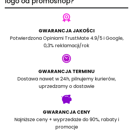
logo od promoshop?
GWARANCJA JAKOŚCI
Potwierdzona
Opiniami TrustMate
4.9/5 i
Google
,
0,3% reklamacji/rok
GWARANCJA TERMINU
Dostawa nawet w 24h, pilnujemy kurierów,
uprzedzamy o dostawie
GWARANCJA CENY
Najniższe ceny + wyprzedaże do 90%, rabaty i
promocje