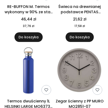
RE-BUFFON M. Termos
Świeca na drewnianej
wykonany w 90% ze stali
podstawce PENTAS
nierdzewnej
MO6282-40
46,44 zł
21,62 zł
pochodzącej z
37,76 zł
17,58 zł
recyklingu 520 ml 94294
Do koszyka
Do koszyka
Termos dwuścienny 1L
Zegar ścienny z PP MURO
HELSINKI LARGE MO6373-
MO2851-07