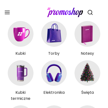
Gadże
Otwórz wy
Kubki
Torby
Notesy
Kubki
Elektronika
Święta
termiczne