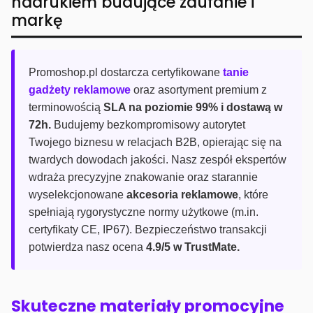
nadrukiem budujące zaufanie i
markę
Promoshop.pl dostarcza certyfikowane
tanie
gadżety reklamowe
oraz asortyment premium z
terminowością
SLA na poziomie 99% i dostawą w
72h.
Budujemy bezkompromisowy autorytet
Twojego biznesu w relacjach B2B, opierając się na
twardych dowodach jakości. Nasz zespół ekspertów
wdraża precyzyjne znakowanie oraz starannie
wyselekcjonowane
akcesoria reklamowe
, które
spełniają rygorystyczne normy użytkowe (m.in.
certyfikaty CE, IP67). Bezpieczeństwo transakcji
potwierdza nasz ocena
4.9/5 w TrustMate.
Skuteczne materiały promocyjne