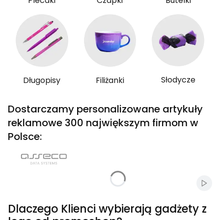
Plecaki
Czapki
Butelki
Słodycze
Długopisy
Filiżanki
Dostarczamy personalizowane artykuły
reklamowe 300 największym firmom w
Polsce:
Włąc
Dlaczego Klienci wybierają gadżety z