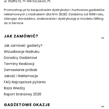
ul. Staffa 12, 71-149 Szczecin, PL
Promoshop.pl to bezpośredni dystrybutor i hurtownia gadżetów
reklamowych z nadrukiem dla firm (B2B). Działamy od 1998 roku,
oferując doradztwo, znakowanie i dystrybucję w modelu Gifting
as a Service.
Linki w stopce
JAK ZAMÓWIĆ?
Jak zamówić gadżety?
Wizualizacje Nadruku
Doradcy Gadżetowi
Terminy Realizacji
Zamawianie próbek
Jakość i Reklamacje
FAQ Najczęstsze pytania
Baza Wiedzy
Raport branżowy 2026
GADŻETOWE OKAZJE