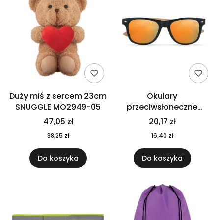
Duży miś z sercem 23cm
Okulary
SNUGGLE MO2949-05
przeciwsłoneczne
CALIFORNIA TOUCH
47,05 zł
20,17 zł
MO9617-10
38,25 zł
16,40 zł
Do koszyka
Do koszyka