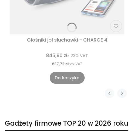
Głośniki jbl słuchawki - CHARGE 4
845,90 zł
z
23%
VAT
687,72 zł
bez VAT
Do koszyka
Gadżety firmowe TOP 20 w 2026 roku