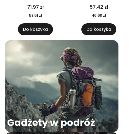
04
71,97 zł
57,42 zł
58,51 zł
46,68 zł
Do koszyka
Do koszyka
Gadżety w podróż