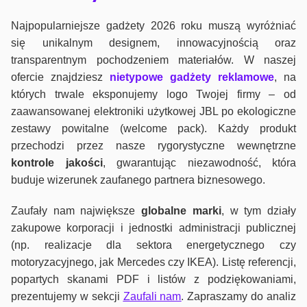
Najpopularniejsze gadżety 2026 roku muszą wyróżniać
się unikalnym designem, innowacyjnością oraz
transparentnym pochodzeniem materiałów. W naszej
ofercie znajdziesz
nietypowe gadżety reklamowe
, na
których trwale eksponujemy logo Twojej firmy – od
zaawansowanej elektroniki użytkowej JBL po ekologiczne
zestawy powitalne (welcome pack). Każdy produkt
przechodzi przez nasze rygorystyczne wewnętrzne
kontrole jako
ści
, gwarantując niezawodność, która
buduje wizerunek zaufanego partnera biznesowego.
Zaufały nam największe
globalne marki
, w tym działy
zakupowe korporacji i jednostki administracji publicznej
(np. realizacje dla sektora energetycznego czy
motoryzacyjnego, jak Mercedes czy IKEA). Listę referencji,
popartych skanami PDF i listów z podziękowaniami,
prezentujemy w sekcji
Zaufali nam
. Zapraszamy do analiz