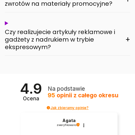
zwrotów na materiały promocyjne?
Czy realizujecie artykuły reklamowe i
+
gadżety z nadrukiem w trybie
ekspresowym?
4.9
Na podstawie
95
opinii
z całego okresu
Ocena
Jak zbieramy opinie?
Agata
zweryfikowano