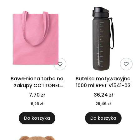
Bawełniana torba na
Butelka motywacyjna
zakupy COTTONEL
1000 ml RPET V1541-03
COLOUR++ MO9846-11
7,70 zł
36,24 zł
6,26 zł
29,46 zł
Do koszyka
Do koszyka