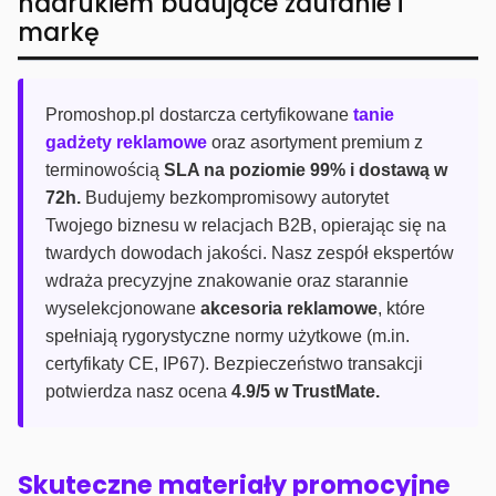
nadrukiem budujące zaufanie i
markę
Promoshop.pl dostarcza certyfikowane
tanie
gadżety reklamowe
oraz asortyment premium z
terminowością
SLA na poziomie 99% i dostawą w
72h.
Budujemy bezkompromisowy autorytet
Twojego biznesu w relacjach B2B, opierając się na
twardych dowodach jakości. Nasz zespół ekspertów
wdraża precyzyjne znakowanie oraz starannie
wyselekcjonowane
akcesoria reklamowe
, które
spełniają rygorystyczne normy użytkowe (m.in.
certyfikaty CE, IP67). Bezpieczeństwo transakcji
potwierdza nasz ocena
4.9/5 w TrustMate.
Skuteczne materiały promocyjne