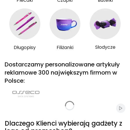
Plecaki
Czapki
Butelki
Słodycze
Długopisy
Filiżanki
Dostarczamy personalizowane artykuły
reklamowe 300 największym firmom w
Polsce:
Włąc
Dlaczego Klienci wybierają gadżety z