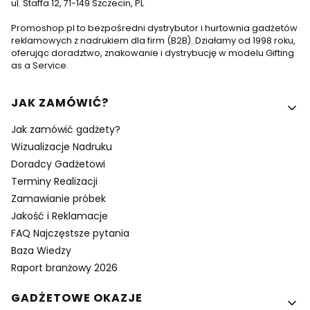
ul. Staffa 12, 71-149 Szczecin, PL
Promoshop.pl to bezpośredni dystrybutor i hurtownia gadżetów
reklamowych z nadrukiem dla firm (B2B). Działamy od 1998 roku,
oferując doradztwo, znakowanie i dystrybucję w modelu Gifting
as a Service.
Linki w stopce
JAK ZAMÓWIĆ?
Jak zamówić gadżety?
Wizualizacje Nadruku
Doradcy Gadżetowi
Terminy Realizacji
Zamawianie próbek
Jakość i Reklamacje
FAQ Najczęstsze pytania
Baza Wiedzy
Raport branżowy 2026
GADŻETOWE OKAZJE