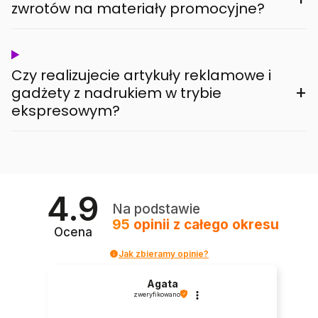
zwrotów na materiały promocyjne?
Czy realizujecie artykuły reklamowe i
+
gadżety z nadrukiem w trybie
ekspresowym?
4.9
Na podstawie
95
opinii
z całego okresu
Ocena
Jak zbieramy opinie?
Agata
zweryfikowano