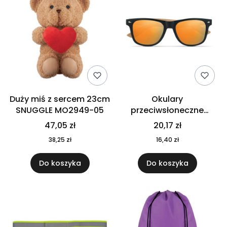
Duży miś z sercem 23cm
Okulary
SNUGGLE MO2949-05
przeciwsłoneczne
CALIFORNIA TOUCH
47,05 zł
20,17 zł
MO9617-10
38,25 zł
16,40 zł
Do koszyka
Do koszyka