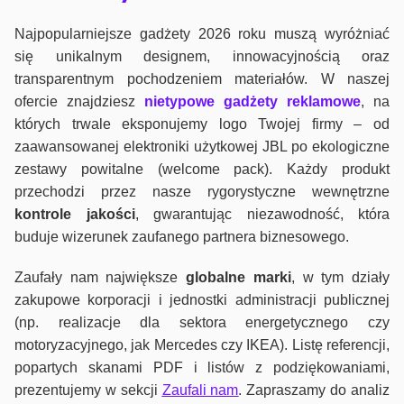
Najpopularniejsze gadżety 2026 roku muszą wyróżniać
się unikalnym designem, innowacyjnością oraz
transparentnym pochodzeniem materiałów. W naszej
ofercie znajdziesz
nietypowe gadżety reklamowe
, na
których trwale eksponujemy logo Twojej firmy – od
zaawansowanej elektroniki użytkowej JBL po ekologiczne
zestawy powitalne (welcome pack). Każdy produkt
przechodzi przez nasze rygorystyczne wewnętrzne
kontrole jako
ści
, gwarantując niezawodność, która
buduje wizerunek zaufanego partnera biznesowego.
Zaufały nam największe
globalne marki
, w tym działy
zakupowe korporacji i jednostki administracji publicznej
(np. realizacje dla sektora energetycznego czy
motoryzacyjnego, jak Mercedes czy IKEA). Listę referencji,
popartych skanami PDF i listów z podziękowaniami,
prezentujemy w sekcji
Zaufali nam
. Zapraszamy do analiz