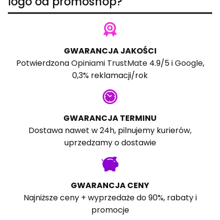
logo od promoshop?
GWARANCJA JAKOŚCI
Potwierdzona
Opiniami TrustMate
4.9/5 i
Google
,
0,3% reklamacji/rok
GWARANCJA TERMINU
Dostawa nawet w 24h, pilnujemy kurierów,
uprzedzamy o dostawie
GWARANCJA CENY
Najniższe ceny + wyprzedaże do 90%, rabaty i
promocje