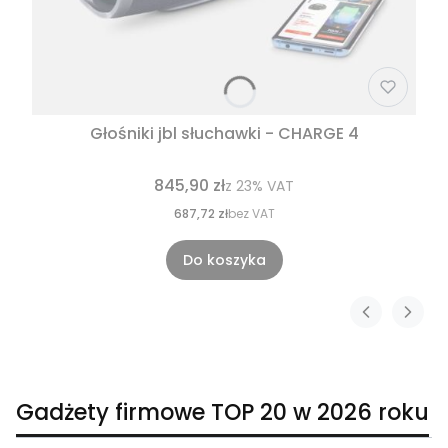
Głośniki jbl słuchawki - CHARGE 4
845,90 zł
z
23%
VAT
687,72 zł
bez VAT
Do koszyka
Gadżety firmowe TOP 20 w 2026 roku