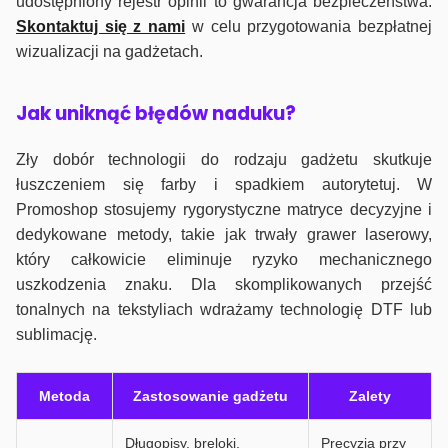
udostępniony rejestr opinii to gwarancja bezpieczeństwa.
Skontaktuj się z nami
w celu przygotowania bezpłatnej
wizualizacji na gadżetach.
J
ak uniknąć błędów naduku?
Zły dobór technologii do rodzaju gadżetu skutkuje
łuszczeniem się farby i spadkiem autorytetuj. W
Promoshop stosujemy rygorystyczne matryce decyzyjne i
dedykowane metody, takie jak trwały grawer laserowy,
który całkowicie eliminuje ryzyko mechanicznego
uszkodzenia znaku. Dla skomplikowanych przejść
tonalnych na tekstyliach wdrażamy technologię DTF lub
sublimację.
Metoda
Zastosowanie gadżetu
Zalety
Długopisy, breloki,
Precyzja przy