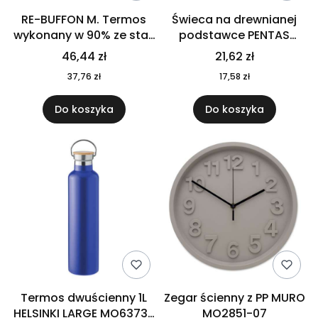
RE-BUFFON M. Termos
Świeca na drewnianej
wykonany w 90% ze stali
podstawce PENTAS
nierdzewnej
MO6282-40
46,44 zł
21,62 zł
pochodzącej z
37,76 zł
17,58 zł
recyklingu 520 ml 94294
Do koszyka
Do koszyka
Termos dwuścienny 1L
Zegar ścienny z PP MURO
HELSINKI LARGE MO6373-
MO2851-07