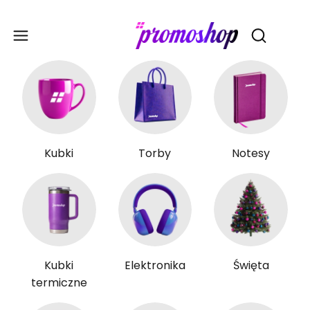
Gadże
Otwórz wy
Kubki
Torby
Notesy
Kubki
Elektronika
Święta
termiczne