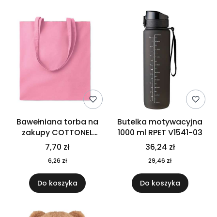
Bawełniana torba na
Butelka motywacyjna
zakupy COTTONEL
1000 ml RPET V1541-03
COLOUR++ MO9846-11
7,70 zł
36,24 zł
6,26 zł
29,46 zł
Do koszyka
Do koszyka