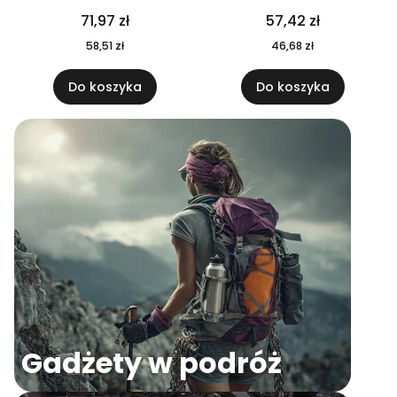
04
71,97 zł
57,42 zł
58,51 zł
46,68 zł
Do koszyka
Do koszyka
Gadżety w podróż