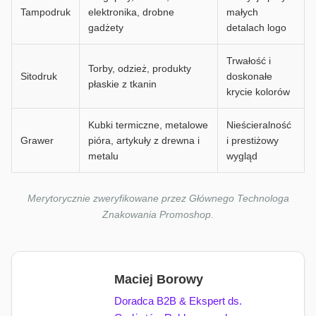
Tampodruk
elektronika, drobne
małych
gadżety
detalach logo
Trwałość i
Torby, odzież, produkty
Sitodruk
doskonałe
płaskie z tkanin
krycie kolorów
Kubki termiczne, metalowe
Nieścieralność
Grawer
pióra, artykuły z drewna i
i prestiżowy
metalu
wygląd
Merytorycznie zweryfikowane przez Głównego Technologa
Znakowania Promoshop.
Maciej Borowy
Doradca B2B & Ekspert ds.