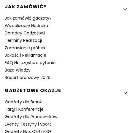
Linki w stopce
JAK ZAMÓWIĆ?
Jak zamówić gadżety?
Wizualizacje Nadruku
Doradcy Gadżetowi
Terminy Realizacji
Zamawianie próbek
Jakość i Reklamacje
FAQ Najczęstsze pytania
Baza Wiedzy
Raport branżowy 2026
GADŻETOWE OKAZJE
Gadżety dla Branż
Targi i Konferencje
Gadżety dla Pracowników
Eventy, Festyny i Sport
Gadżety Eko, CSR i ESG