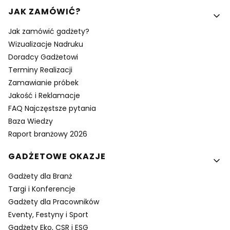
Linki w stopce
JAK ZAMÓWIĆ?
Jak zamówić gadżety?
Wizualizacje Nadruku
Doradcy Gadżetowi
Terminy Realizacji
Zamawianie próbek
Jakość i Reklamacje
FAQ Najczęstsze pytania
Baza Wiedzy
Raport branżowy 2026
GADŻETOWE OKAZJE
Gadżety dla Branż
Targi i Konferencje
Gadżety dla Pracowników
Eventy, Festyny i Sport
Gadżety Eko, CSR i ESG