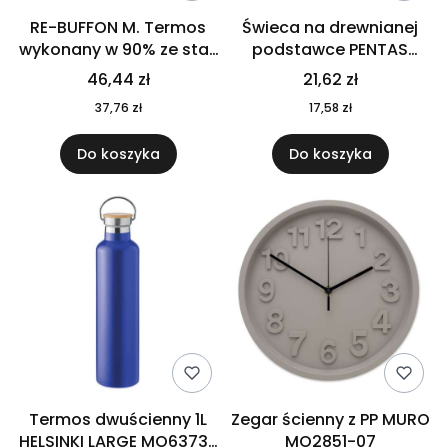
RE-BUFFON M. Termos
Świeca na drewnianej
wykonany w 90% ze stali
podstawce PENTAS
nierdzewnej
MO6282-40
46,44 zł
21,62 zł
pochodzącej z
37,76 zł
17,58 zł
recyklingu 520 ml 94294
Do koszyka
Do koszyka
Termos dwuścienny 1L
Zegar ścienny z PP MURO
HELSINKI LARGE MO6373-
MO2851-07