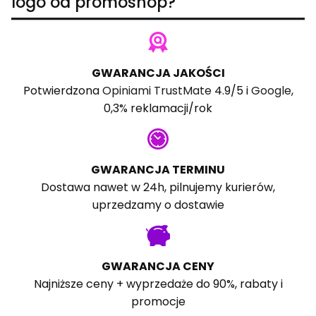
logo od promoshop?
GWARANCJA JAKOŚCI
Potwierdzona
Opiniami TrustMate
4.9/5 i
Google
,
0,3% reklamacji/rok
GWARANCJA TERMINU
Dostawa nawet w 24h, pilnujemy kurierów,
uprzedzamy o dostawie
GWARANCJA CENY
Najniższe ceny + wyprzedaże do 90%, rabaty i
promocje