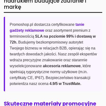
nadrukiem budujące zaufanie i
markę
Promoshop.pl dostarcza certyfikowane
tanie
gadżety reklamowe
oraz asortyment premium z
terminowością
SLA na poziomie 99% i dostawą w
72h.
Budujemy bezkompromisowy autorytet
Twojego biznesu w relacjach B2B, opierając się na
twardych dowodach jakości. Nasz zespół ekspertów
wdraża precyzyjne znakowanie oraz starannie
wyselekcjonowane
akcesoria reklamowe
, które
spełniają rygorystyczne normy użytkowe (m.in.
certyfikaty CE, IP67). Bezpieczeństwo transakcji
potwierdza nasz ocena
4.9/5 w TrustMate.
Skuteczne materiały promocyjne