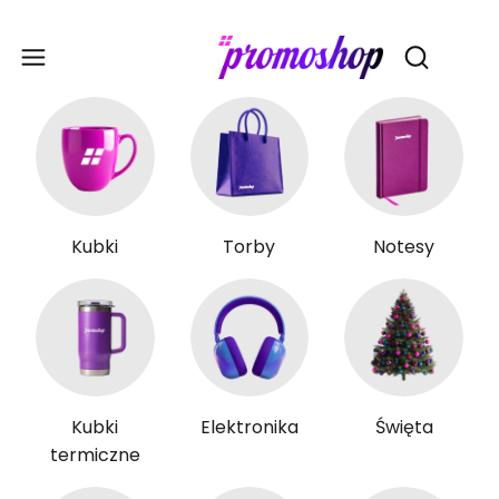
Gadże
Otwórz wy
Kubki
Torby
Notesy
Kubki
Elektronika
Święta
termiczne