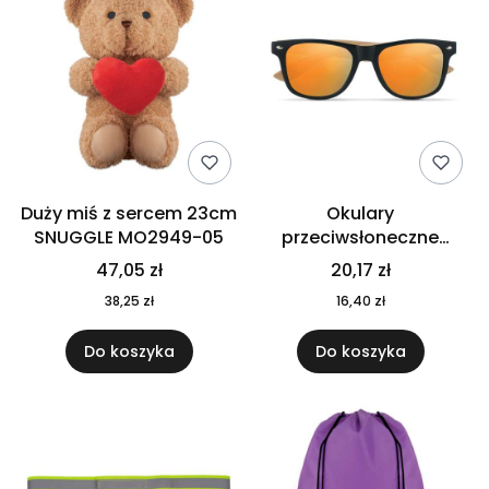
Duży miś z sercem 23cm
Okulary
SNUGGLE MO2949-05
przeciwsłoneczne
CALIFORNIA TOUCH
47,05 zł
20,17 zł
MO9617-10
38,25 zł
16,40 zł
Do koszyka
Do koszyka