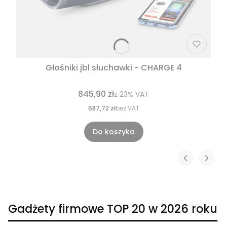
Głośniki jbl słuchawki - CHARGE 4
845,90 zł
z
23%
VAT
687,72 zł
bez VAT
Do koszyka
Gadżety firmowe TOP 20 w 2026 roku