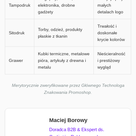
Tampodruk
elektronika, drobne
małych
gadżety
detalach logo
Trwałość i
Torby, odzież, produkty
Sitodruk
doskonałe
płaskie z tkanin
krycie kolorów
Kubki termiczne, metalowe
Nieścieralność
Grawer
pióra, artykuły z drewna i
i prestiżowy
metalu
wygląd
Merytorycznie zweryfikowane przez Głównego Technologa
Znakowania Promoshop.
Maciej Borowy
Doradca B2B & Ekspert ds.