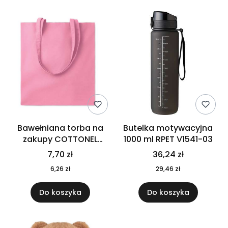
Bawełniana torba na
Butelka motywacyjna
zakupy COTTONEL
1000 ml RPET V1541-03
COLOUR++ MO9846-11
7,70 zł
36,24 zł
6,26 zł
29,46 zł
Do koszyka
Do koszyka