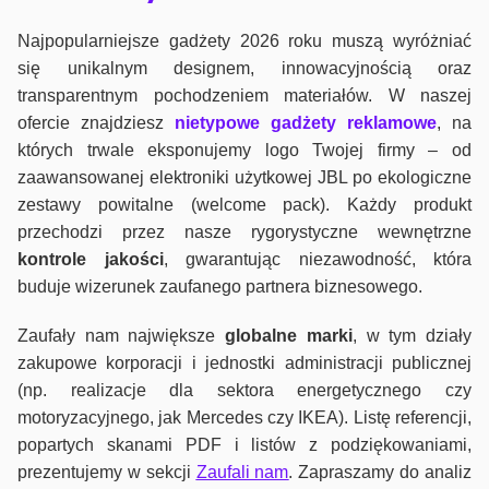
Najpopularniejsze gadżety 2026 roku muszą wyróżniać
się unikalnym designem, innowacyjnością oraz
transparentnym pochodzeniem materiałów. W naszej
ofercie znajdziesz
nietypowe gadżety reklamowe
, na
których trwale eksponujemy logo Twojej firmy – od
zaawansowanej elektroniki użytkowej JBL po ekologiczne
zestawy powitalne (welcome pack). Każdy produkt
przechodzi przez nasze rygorystyczne wewnętrzne
kontrole jako
ści
, gwarantując niezawodność, która
buduje wizerunek zaufanego partnera biznesowego.
Zaufały nam największe
globalne marki
, w tym działy
zakupowe korporacji i jednostki administracji publicznej
(np. realizacje dla sektora energetycznego czy
motoryzacyjnego, jak Mercedes czy IKEA). Listę referencji,
popartych skanami PDF i listów z podziękowaniami,
prezentujemy w sekcji
Zaufali nam
. Zapraszamy do analiz