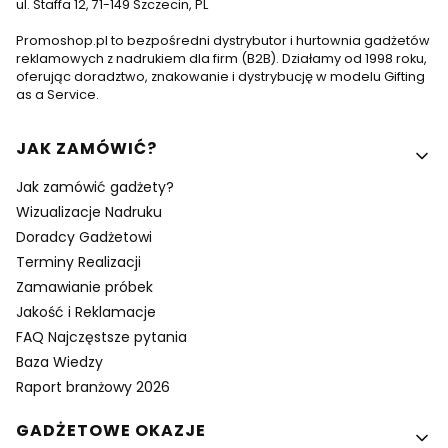
ul. Staffa 12, 71-149 Szczecin, PL
Promoshop.pl to bezpośredni dystrybutor i hurtownia gadżetów
reklamowych z nadrukiem dla firm (B2B). Działamy od 1998 roku,
oferując doradztwo, znakowanie i dystrybucję w modelu Gifting
as a Service.
Linki w stopce
JAK ZAMÓWIĆ?
Jak zamówić gadżety?
Wizualizacje Nadruku
Doradcy Gadżetowi
Terminy Realizacji
Zamawianie próbek
Jakość i Reklamacje
FAQ Najczęstsze pytania
Baza Wiedzy
Raport branżowy 2026
GADŻETOWE OKAZJE