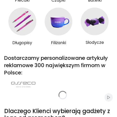
Plecaki
Czapki
Butelki
Słodycze
Długopisy
Filiżanki
Dostarczamy personalizowane artykuły
reklamowe 300 największym firmom w
Polsce:
Włąc
Dlaczego Klienci wybierają gadżety z