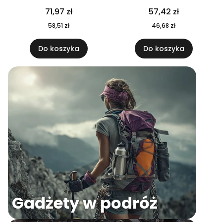
04
71,97 zł
57,42 zł
58,51 zł
46,68 zł
Do koszyka
Do koszyka
Gadżety w podróż