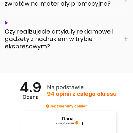
zwrotów na materiały promocyjne?
Czy realizujecie artykuły reklamowe i
+
gadżety z nadrukiem w trybie
ekspresowym?
4.9
Na podstawie
94
opinii
z całego okresu
Ocena
Jak zbieramy opinie?
Daria
zweryfikowano