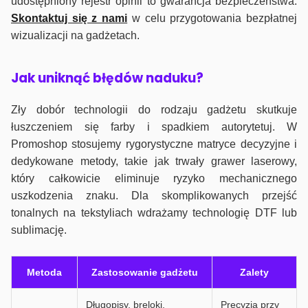
udostępniony rejestr opinii to gwarancja bezpieczeństwa.
Skontaktuj się z nami
w celu przygotowania bezpłatnej
wizualizacji na gadżetach.
J
ak uniknąć błędów naduku?
Zły dobór technologii do rodzaju gadżetu skutkuje
łuszczeniem się farby i spadkiem autorytetuj. W
Promoshop stosujemy rygorystyczne matryce decyzyjne i
dedykowane metody, takie jak trwały grawer laserowy,
który całkowicie eliminuje ryzyko mechanicznego
uszkodzenia znaku. Dla skomplikowanych przejść
tonalnych na tekstyliach wdrażamy technologię DTF lub
sublimację.
Metoda
Zastosowanie gadżetu
Zalety
Długopisy, breloki,
Precyzja przy