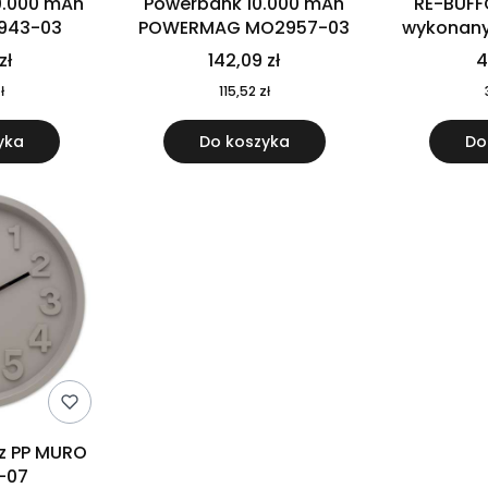
0.000 mAh
Powerbank 10.000 mAh
RE-BUFF
943-03
POWERMAG MO2957-03
wykonany 
nierdzewne
zł
142,09 zł
4
recykling
ł
115,52 zł
yka
Do koszyka
Do
 z PP MURO
-07