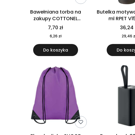
Bawełniana torba na
Butelka motywa
zakupy COTTONEL
ml RPET V1
COLOUR++ MO9846-11
7,70 zł
36,24 
6,26 zł
29,46 z
Do koszyka
Do kosz