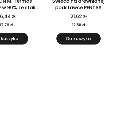
ON M. Termos
Świeca na drewnianej
w 90% ze stali
podstawce PENTAS
j pochodzącej z
MO6282-40
6,44 zł
21,62 zł
u 520 ml 94294
37,76 zł
17,58 zł
 koszyka
Do koszyka