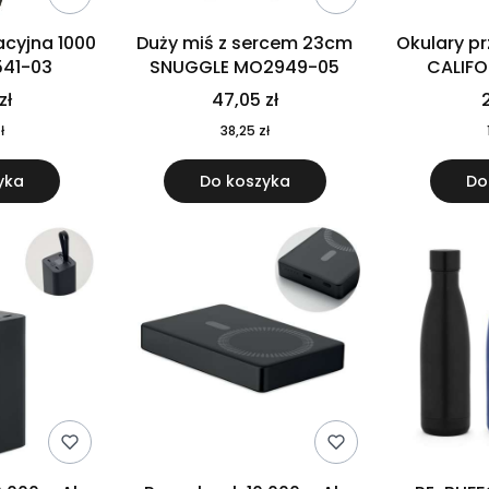
cyjna 1000
Duży miś z sercem 23cm
Okulary p
541-03
SNUGGLE MO2949-05
CALIF
MO
zł
47,05 zł
2
ł
38,25 zł
yka
Do koszyka
Do