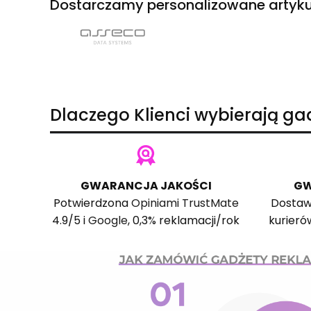
Dostarczamy personalizowane artyku
Dlaczego Klienci wybierają g
GWARANCJA JAKOŚCI
GW
Potwierdzona
Opiniami TrustMate
Dostaw
4.9/5 i
Google
, 0,3% reklamacji/rok
kurieró