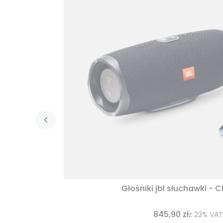
Głośniki jbl słuchawki - 
845,90 zł
z
23%
VAT