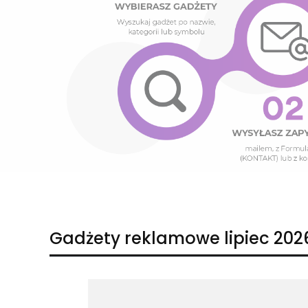
Naciśnij Enter lub spację, aby otworzyć stronę.
Naciśnij Enter lub spację, aby otworzyć stronę.
Gadżety reklamowe lipiec 202