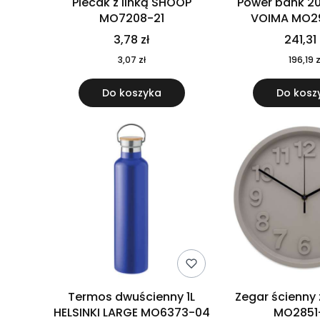
Plecak z linką SHOOP
Power bank 2
MO7208-21
VOIMA MO2
3,78 zł
241,31 
3,07 zł
196,19 z
Do koszyka
Do kosz
Termos dwuścienny 1L
Zegar ścienny
HELSINKI LARGE MO6373-04
MO2851