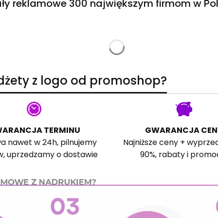
ły reklamowe 300 największym firmom w Pol
adżety z logo od promoshop?
ARANCJA TERMINU
GWARANCJA CEN
a nawet w 24h, pilnujemy
Najniższe ceny + wyprze
w, uprzedzamy o dostawie
90%, rabaty i promo