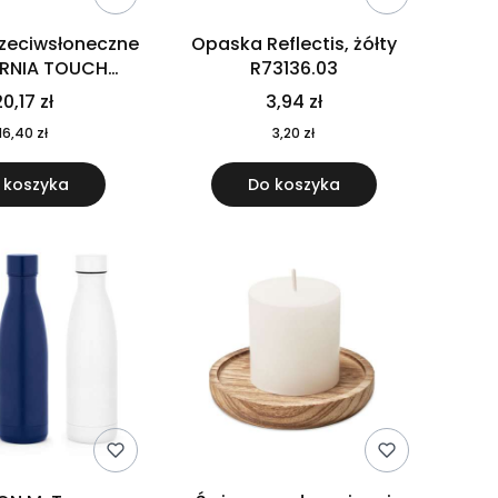
rzeciwsłoneczne
Opaska Reflectis, żółty
ORNIA TOUCH
R73136.03
9617-10
0,17 zł
3,94 zł
16,40 zł
3,20 zł
 koszyka
Do koszyka