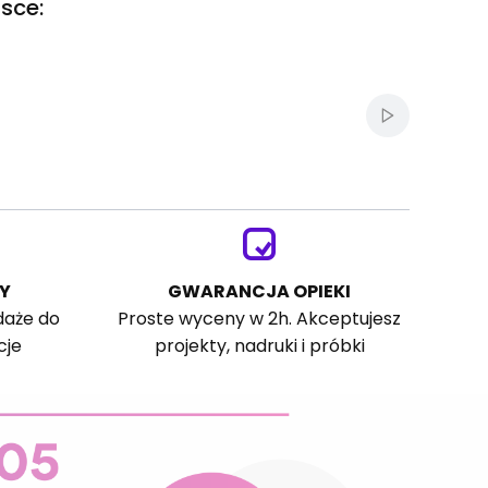
sce:
Włącz autom
Y
GWARANCJA OPIEKI
daże do
Proste wyceny w 2h. Akceptujesz
cje
projekty, nadruki i próbki