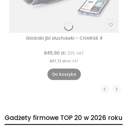
Głośniki jbl słuchawki - CHARGE 4
845,90 zł
z
23%
VAT
687,72 zł
bez VAT
Do koszyka
Gadżety firmowe TOP 20 w 2026 roku