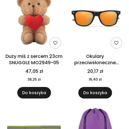
Duży miś z sercem 23cm
Okulary
SNUGGLE MO2949-05
przeciwsłoneczne
CALIFORNIA TOUCH
47,05 zł
20,17 zł
MO9617-10
38,25 zł
16,40 zł
Do koszyka
Do koszyka