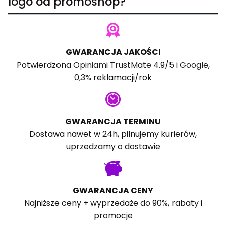
logo od promoshop?
GWARANCJA JAKOŚCI
Potwierdzona
Opiniami TrustMate
4.9/5 i
Google
,
0,3% reklamacji/rok
GWARANCJA TERMINU
Dostawa nawet w 24h, pilnujemy kurierów,
uprzedzamy o dostawie
GWARANCJA CENY
Najniższe ceny + wyprzedaże do 90%, rabaty i
promocje