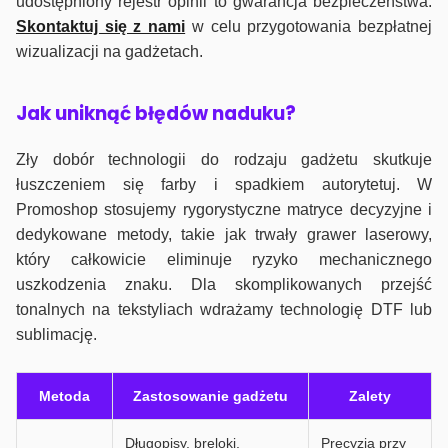
udostępniony rejestr opinii to gwarancja bezpieczeństwa.
Skontaktuj się z nami
w celu przygotowania bezpłatnej
wizualizacji na gadżetach.
J
ak uniknąć błędów naduku?
Zły dobór technologii do rodzaju gadżetu skutkuje
łuszczeniem się farby i spadkiem autorytetuj. W
Promoshop stosujemy rygorystyczne matryce decyzyjne i
dedykowane metody, takie jak trwały grawer laserowy,
który całkowicie eliminuje ryzyko mechanicznego
uszkodzenia znaku. Dla skomplikowanych przejść
tonalnych na tekstyliach wdrażamy technologię DTF lub
sublimację.
Metoda
Zastosowanie gadżetu
Zalety
Długopisy, breloki,
Precyzja przy