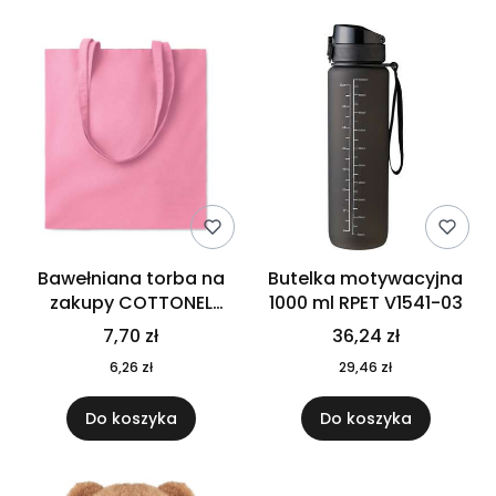
Bawełniana torba na
Butelka motywacyjna
zakupy COTTONEL
1000 ml RPET V1541-03
COLOUR++ MO9846-11
7,70 zł
36,24 zł
6,26 zł
29,46 zł
Do koszyka
Do koszyka