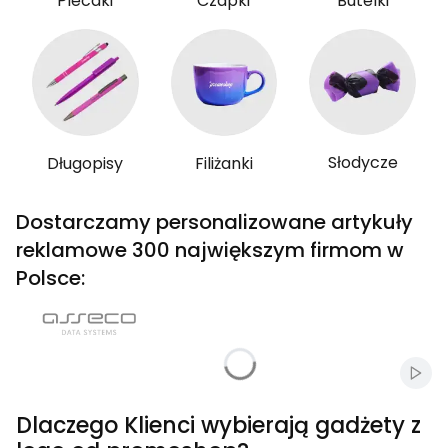
Plecaki
Czapki
Butelki
Słodycze
Długopisy
Filiżanki
Dostarczamy personalizowane artykuły
reklamowe 300 największym firmom w
Polsce:
Włąc
Dlaczego Klienci wybierają gadżety z