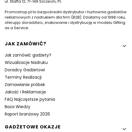
ul. Staffa 12, 71-149 Szczecin, PL
Promoshop.pl to bezpośredni dystrybutor i hurtownia gadżetów
reklamowych z nadrukiem dla firm (B2B). Działamy od 1998 roku,
oferując doradztwo, znakowanie i dystrybucję w modelu Gifting
as a Service.
Linki w stopce
JAK ZAMÓWIĆ?
Jak zamówić gadżety?
Wizualizacje Nadruku
Doradcy Gadżetowi
Terminy Realizacji
Zamawianie próbek
Jakość i Reklamacje
FAQ Najczęstsze pytania
Baza Wiedzy
Raport branżowy 2026
GADŻETOWE OKAZJE