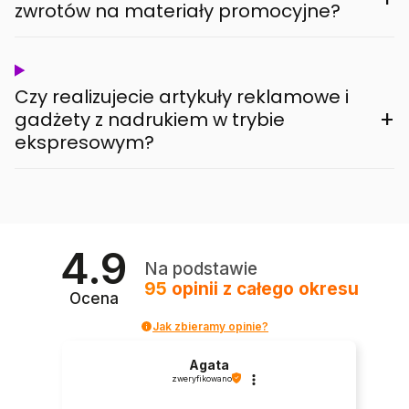
zwrotów na materiały promocyjne?
Czy realizujecie artykuły reklamowe i
+
gadżety z nadrukiem w trybie
ekspresowym?
4.9
Na podstawie
95
opinii
z całego okresu
Ocena
Jak zbieramy opinie?
Agata
zweryfikowano