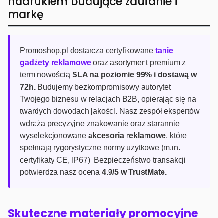
nadrukiem budujące zaufanie i
markę
Promoshop.pl dostarcza certyfikowane
tanie
gadżety reklamowe
oraz asortyment premium z
terminowością
SLA na poziomie 99% i dostawą w
72h.
Budujemy bezkompromisowy autorytet
Twojego biznesu w relacjach B2B, opierając się na
twardych dowodach jakości. Nasz zespół ekspertów
wdraża precyzyjne znakowanie oraz starannie
wyselekcjonowane
akcesoria reklamowe
, które
spełniają rygorystyczne normy użytkowe (m.in.
certyfikaty CE, IP67). Bezpieczeństwo transakcji
potwierdza nasz ocena
4.9/5 w TrustMate.
Skuteczne materiały promocyjne