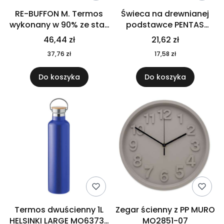
RE-BUFFON M. Termos
Świeca na drewnianej
wykonany w 90% ze stali
podstawce PENTAS
nierdzewnej
MO6282-40
46,44 zł
21,62 zł
pochodzącej z
37,76 zł
17,58 zł
recyklingu 520 ml 94294
Do koszyka
Do koszyka
Termos dwuścienny 1L
Zegar ścienny z PP MURO
HELSINKI LARGE MO6373-
MO2851-07