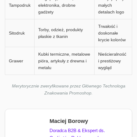
Tampodruk
elektronika, drobne
małych
gadżety
detalach logo
Trwałość i
Torby, odzież, produkty
Sitodruk
doskonałe
płaskie z tkanin
krycie kolorów
Kubki termiczne, metalowe
Nieścieralność
Grawer
pióra, artykuły z drewna i
i prestiżowy
metalu
wygląd
Merytorycznie zweryfikowane przez Głównego Technologa
Znakowania Promoshop.
Maciej Borowy
Doradca B2B & Ekspert ds.