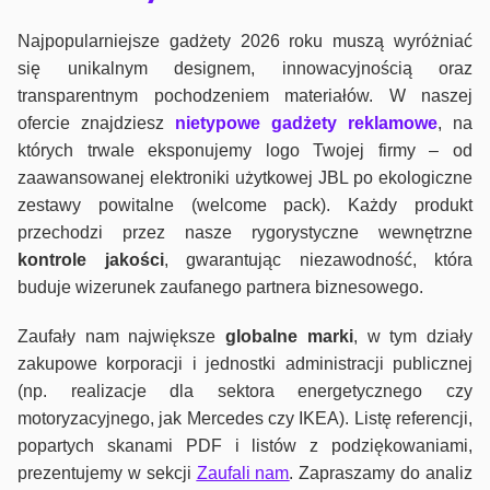
Najpopularniejsze gadżety 2026 roku muszą wyróżniać
się unikalnym designem, innowacyjnością oraz
transparentnym pochodzeniem materiałów. W naszej
ofercie znajdziesz
nietypowe gadżety reklamowe
, na
których trwale eksponujemy logo Twojej firmy – od
zaawansowanej elektroniki użytkowej JBL po ekologiczne
zestawy powitalne (welcome pack). Każdy produkt
przechodzi przez nasze rygorystyczne wewnętrzne
kontrole jako
ści
, gwarantując niezawodność, która
buduje wizerunek zaufanego partnera biznesowego.
Zaufały nam największe
globalne marki
, w tym działy
zakupowe korporacji i jednostki administracji publicznej
(np. realizacje dla sektora energetycznego czy
motoryzacyjnego, jak Mercedes czy IKEA). Listę referencji,
popartych skanami PDF i listów z podziękowaniami,
prezentujemy w sekcji
Zaufali nam
. Zapraszamy do analiz