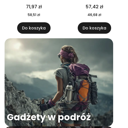
04
71,97 zł
57,42 zł
58,51 zł
46,68 zł
Do koszyka
Do koszyka
Gadżety w podróż