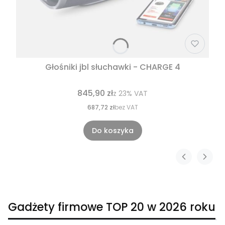
Głośniki jbl słuchawki - CHARGE 4
845,90 zł
z
23%
VAT
687,72 zł
bez VAT
Do koszyka
Gadżety firmowe TOP 20 w 2026 roku