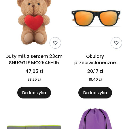
Duży miś z sercem 23cm
Okulary
SNUGGLE MO2949-05
przeciwsłoneczne
CALIFORNIA TOUCH
47,05 zł
20,17 zł
MO9617-10
38,25 zł
16,40 zł
Do koszyka
Do koszyka