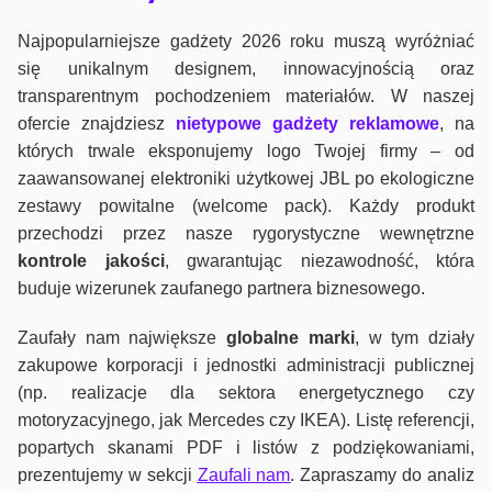
Najpopularniejsze gadżety 2026 roku muszą wyróżniać
się unikalnym designem, innowacyjnością oraz
transparentnym pochodzeniem materiałów. W naszej
ofercie znajdziesz
nietypowe gadżety reklamowe
, na
których trwale eksponujemy logo Twojej firmy – od
zaawansowanej elektroniki użytkowej JBL po ekologiczne
zestawy powitalne (welcome pack). Każdy produkt
przechodzi przez nasze rygorystyczne wewnętrzne
kontrole jako
ści
, gwarantując niezawodność, która
buduje wizerunek zaufanego partnera biznesowego.
Zaufały nam największe
globalne marki
, w tym działy
zakupowe korporacji i jednostki administracji publicznej
(np. realizacje dla sektora energetycznego czy
motoryzacyjnego, jak Mercedes czy IKEA). Listę referencji,
popartych skanami PDF i listów z podziękowaniami,
prezentujemy w sekcji
Zaufali nam
. Zapraszamy do analiz