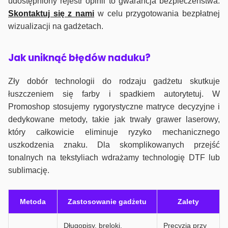
udostępniony rejestr opinii to gwarancja bezpieczeństwa.
Skontaktuj się z nami
w celu przygotowania bezpłatnej
wizualizacji na gadżetach.
J
ak uniknąć błędów naduku?
Zły dobór technologii do rodzaju gadżetu skutkuje
łuszczeniem się farby i spadkiem autorytetuj. W
Promoshop stosujemy rygorystyczne matryce decyzyjne i
dedykowane metody, takie jak trwały grawer laserowy,
który całkowicie eliminuje ryzyko mechanicznego
uszkodzenia znaku. Dla skomplikowanych przejść
tonalnych na tekstyliach wdrażamy technologię DTF lub
sublimację.
Metoda
Zastosowanie gadżetu
Zalety
Długopisy, breloki,
Precyzja przy