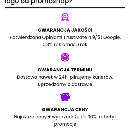
logo od promoshop?
GWARANCJA JAKOŚCI
Potwierdzona
Opiniami TrustMate
4.9/5 i
Google
,
0,3% reklamacji/rok
GWARANCJA TERMINU
Dostawa nawet w 24h, pilnujemy kurierów,
uprzedzamy o dostawie
GWARANCJA CENY
Najniższe ceny + wyprzedaże do 90%, rabaty i
promocje