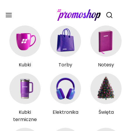
Gadże
Otwórz wy
Kubki
Torby
Notesy
Kubki
Elektronika
Święta
termiczne