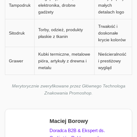
Tampodruk
elektronika, drobne
małych
gadżety
detalach logo
Trwałość i
Torby, odzież, produkty
Sitodruk
doskonałe
płaskie z tkanin
krycie kolorów
Kubki termiczne, metalowe
Nieścieralność
Grawer
pióra, artykuły z drewna i
i prestiżowy
metalu
wygląd
Merytorycznie zweryfikowane przez Głównego Technologa
Znakowania Promoshop.
Maciej Borowy
Doradca B2B & Ekspert ds.