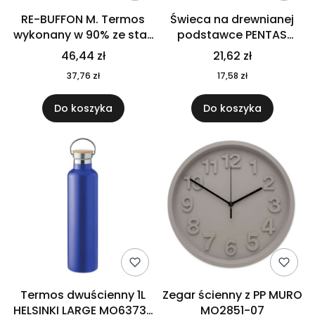
RE-BUFFON M. Termos
Świeca na drewnianej
wykonany w 90% ze stali
podstawce PENTAS
nierdzewnej
MO6282-40
46,44 zł
21,62 zł
pochodzącej z
37,76 zł
17,58 zł
recyklingu 520 ml 94294
Do koszyka
Do koszyka
Termos dwuścienny 1L
Zegar ścienny z PP MURO
HELSINKI LARGE MO6373-
MO2851-07