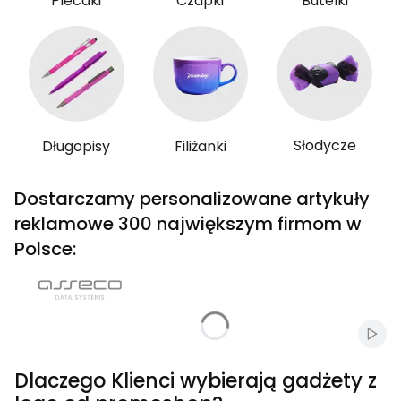
Plecaki
Czapki
Butelki
Słodycze
Długopisy
Filiżanki
Dostarczamy personalizowane artykuły
reklamowe 300 największym firmom w
Polsce:
Włąc
Dlaczego Klienci wybierają gadżety z