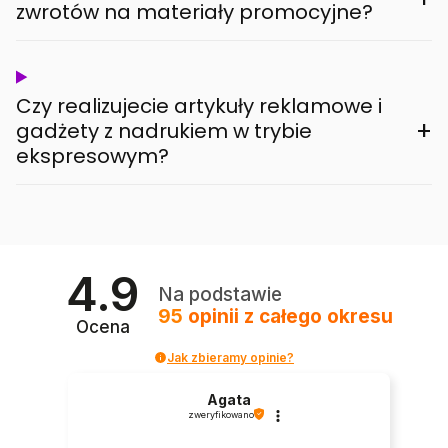
zwrotów na materiały promocyjne?
Czy realizujecie artykuły reklamowe i
+
gadżety z nadrukiem w trybie
ekspresowym?
4.9
Na podstawie
95
opinii
z całego okresu
Ocena
Jak zbieramy opinie?
Agata
zweryfikowano