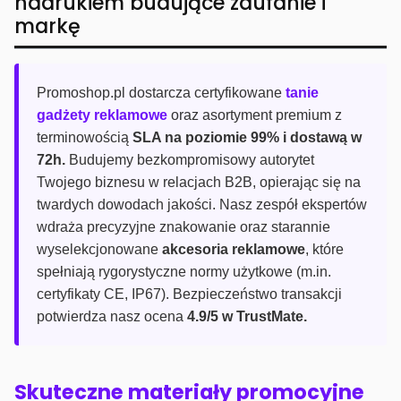
nadrukiem budujące zaufanie i
markę
Promoshop.pl dostarcza certyfikowane
tanie
gadżety reklamowe
oraz asortyment premium z
terminowością
SLA na poziomie 99% i dostawą w
72h.
Budujemy bezkompromisowy autorytet
Twojego biznesu w relacjach B2B, opierając się na
twardych dowodach jakości. Nasz zespół ekspertów
wdraża precyzyjne znakowanie oraz starannie
wyselekcjonowane
akcesoria reklamowe
, które
spełniają rygorystyczne normy użytkowe (m.in.
certyfikaty CE, IP67). Bezpieczeństwo transakcji
potwierdza nasz ocena
4.9/5 w TrustMate.
Skuteczne materiały promocyjne