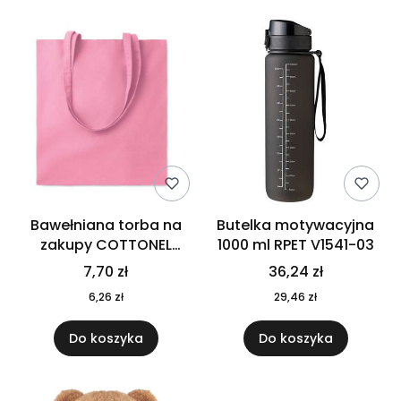
Bawełniana torba na
Butelka motywacyjna
zakupy COTTONEL
1000 ml RPET V1541-03
COLOUR++ MO9846-11
7,70 zł
36,24 zł
6,26 zł
29,46 zł
Do koszyka
Do koszyka