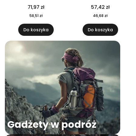
04
71,97 zł
57,42 zł
58,51 zł
46,68 zł
Do koszyka
Do koszyka
Gadżety w podróż