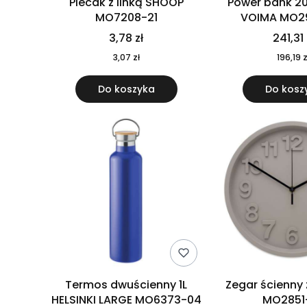
Plecak z linką SHOOP
Power bank 2
MO7208-21
VOIMA MO2
3,78 zł
241,31 
3,07 zł
196,19 z
Do koszyka
Do kosz
Termos dwuścienny 1L
Zegar ścienny
HELSINKI LARGE MO6373-04
MO2851