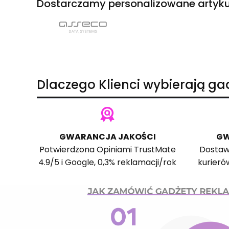
Dostarczamy personalizowane artyku
Dlaczego Klienci wybierają g
GWARANCJA JAKOŚCI
GW
Potwierdzona
Opiniami TrustMate
Dostaw
4.9/5 i
Google
, 0,3% reklamacji/rok
kurieró