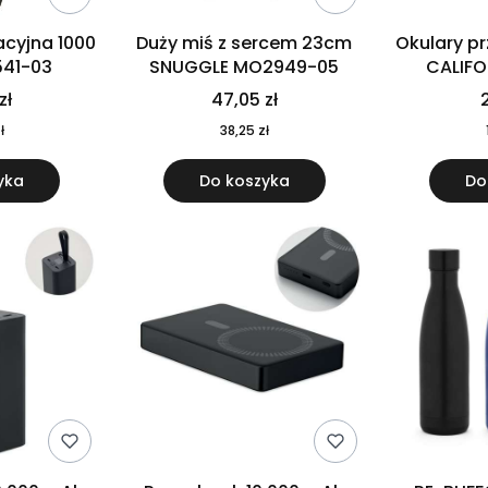
cyjna 1000
Duży miś z sercem 23cm
Okulary p
541-03
SNUGGLE MO2949-05
CALIF
MO
zł
47,05 zł
2
ł
38,25 zł
yka
Do koszyka
Do