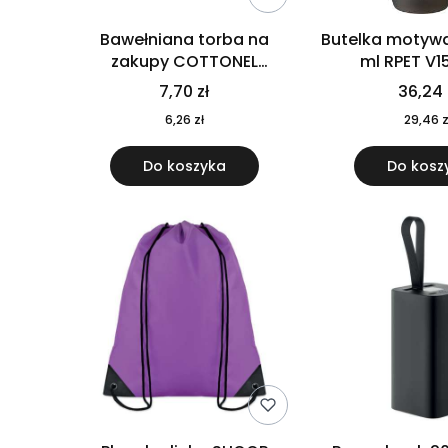
Bawełniana torba na
Butelka motywa
zakupy COTTONEL
ml RPET V1
COLOUR++ MO9846-11
7,70 zł
36,24 
6,26 zł
29,46 z
Do koszyka
Do kosz