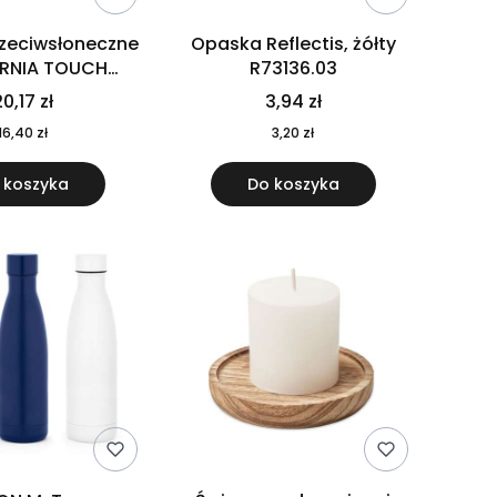
rzeciwsłoneczne
Opaska Reflectis, żółty
ORNIA TOUCH
R73136.03
9617-10
0,17 zł
3,94 zł
16,40 zł
3,20 zł
 koszyka
Do koszyka