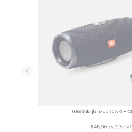
Głośniki jbl słuchawki - 
845,90 zł
z
23%
VAT