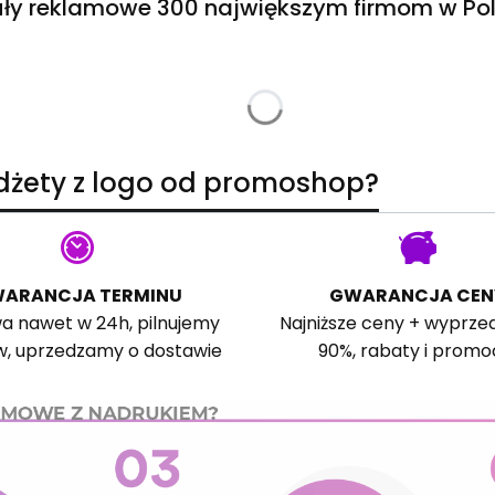
ły reklamowe 300 największym firmom w Pol
adżety z logo od promoshop?
ARANCJA TERMINU
GWARANCJA CEN
a nawet w 24h, pilnujemy
Najniższe ceny + wyprze
w, uprzedzamy o dostawie
90%, rabaty i promo