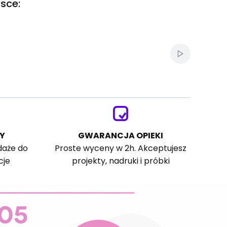
sce:
Włącz autom
Y
GWARANCJA OPIEKI
daże do
Proste wyceny w 2h. Akceptujesz
cje
projekty, nadruki i próbki