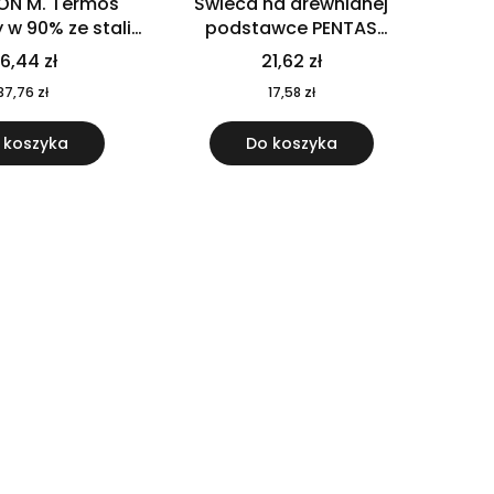
ON M. Termos
Świeca na drewnianej
w 90% ze stali
podstawce PENTAS
j pochodzącej z
MO6282-40
6,44 zł
21,62 zł
u 520 ml 94294
37,76 zł
17,58 zł
 koszyka
Do koszyka