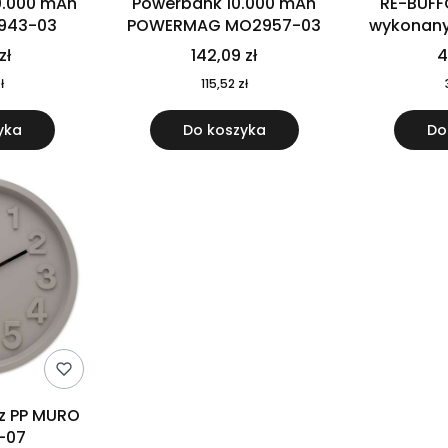
0.000 mAh
Powerbank 10.000 mAh
RE-BUFF
943-03
POWERMAG MO2957-03
wykonany 
nierdzewne
zł
142,09 zł
4
recykling
ł
115,52 zł
yka
Do koszyka
Do
 z PP MURO
-07