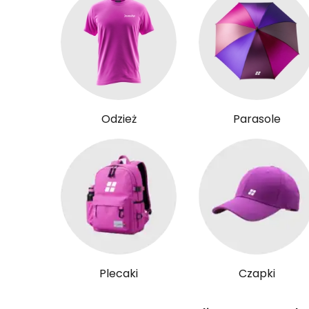
Odzież
Parasole
Plecaki
Czapki