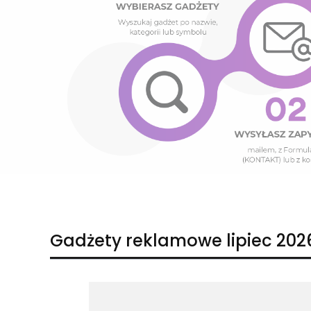
Naciśnij Enter lub spację, aby otworzyć stronę.
Naciśnij Enter lub spację, aby otworzyć stronę.
Gadżety reklamowe lipiec 202