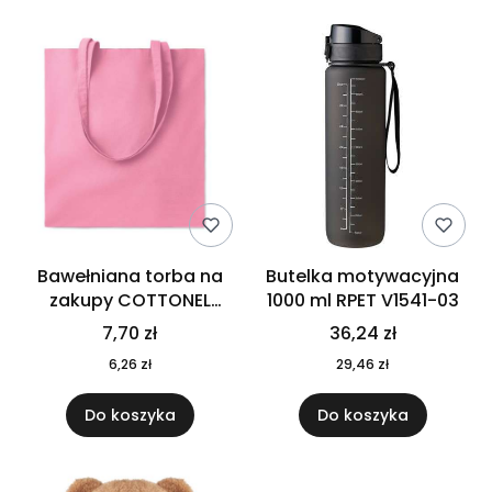
Bawełniana torba na
Butelka motywacyjna
zakupy COTTONEL
1000 ml RPET V1541-03
COLOUR++ MO9846-11
7,70 zł
36,24 zł
6,26 zł
29,46 zł
Do koszyka
Do koszyka