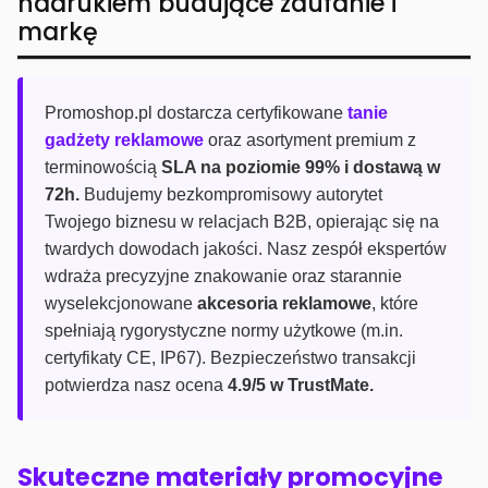
nadrukiem budujące zaufanie i
markę
Promoshop.pl dostarcza certyfikowane
tanie
gadżety reklamowe
oraz asortyment premium z
terminowością
SLA na poziomie 99% i dostawą w
72h.
Budujemy bezkompromisowy autorytet
Twojego biznesu w relacjach B2B, opierając się na
twardych dowodach jakości. Nasz zespół ekspertów
wdraża precyzyjne znakowanie oraz starannie
wyselekcjonowane
akcesoria reklamowe
, które
spełniają rygorystyczne normy użytkowe (m.in.
certyfikaty CE, IP67). Bezpieczeństwo transakcji
potwierdza nasz ocena
4.9/5 w TrustMate.
Skuteczne materiały promocyjne