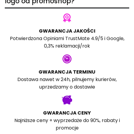
logo od promoshop?
GWARANCJA JAKOŚCI
Potwierdzona
Opiniami TrustMate
4.9/5 i
Google
,
0,3% reklamacji/rok
GWARANCJA TERMINU
Dostawa nawet w 24h, pilnujemy kurierów,
uprzedzamy o dostawie
GWARANCJA CENY
Najniższe ceny + wyprzedaże do 90%, rabaty i
promocje