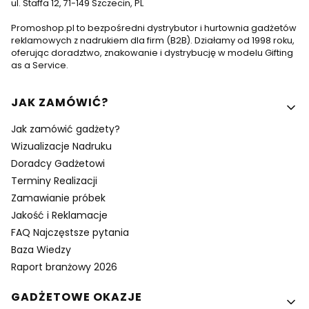
ul. Staffa 12, 71-149 Szczecin, PL
Promoshop.pl to bezpośredni dystrybutor i hurtownia gadżetów
reklamowych z nadrukiem dla firm (B2B). Działamy od 1998 roku,
oferując doradztwo, znakowanie i dystrybucję w modelu Gifting
as a Service.
Linki w stopce
JAK ZAMÓWIĆ?
Jak zamówić gadżety?
Wizualizacje Nadruku
Doradcy Gadżetowi
Terminy Realizacji
Zamawianie próbek
Jakość i Reklamacje
FAQ Najczęstsze pytania
Baza Wiedzy
Raport branżowy 2026
GADŻETOWE OKAZJE