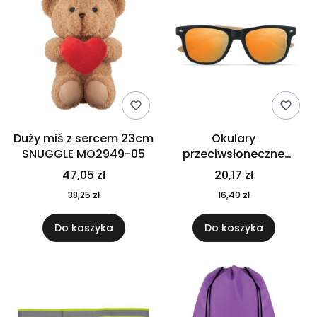
Duży miś z sercem 23cm
Okulary
SNUGGLE MO2949-05
przeciwsłoneczne
CALIFORNIA TOUCH
47,05 zł
20,17 zł
MO9617-10
38,25 zł
16,40 zł
Do koszyka
Do koszyka