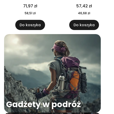
04
71,97 zł
57,42 zł
58,51 zł
46,68 zł
Do koszyka
Do koszyka
Gadżety w podróż