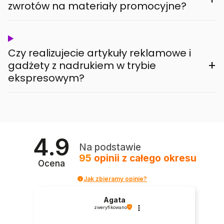
zwrotów na materiały promocyjne?
Czy realizujecie artykuły reklamowe i
+
gadżety z nadrukiem w trybie
ekspresowym?
4.9
Na podstawie
95
opinii
z całego okresu
Ocena
Jak zbieramy opinie?
Agata
zweryfikowano