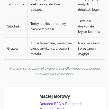
Tampodruk
elektronika, drobne
małych
gadżety
detalach logo
Trwałość i
Torby, odzież, produkty
Sitodruk
doskonałe
płaskie z tkanin
krycie kolorów
Kubki termiczne, metalowe
Nieścieralność
Grawer
pióra, artykuły z drewna i
i prestiżowy
metalu
wygląd
Merytorycznie zweryfikowane przez Głównego Technologa
Znakowania Promoshop.
Maciej Borowy
Doradca B2B & Ekspert ds.