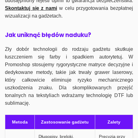
udostępniony rejestr opinii to gwarancja bezpieczeństwa.
Skontaktuj się z nami
w celu przygotowania bezpłatnej
wizualizacji na gadżetach.
J
ak uniknąć błędów naduku?
Zły dobór technologii do rodzaju gadżetu skutkuje
łuszczeniem się farby i spadkiem autorytetuj. W
Promoshop stosujemy rygorystyczne matryce decyzyjne i
dedykowane metody, takie jak trwały grawer laserowy,
który całkowicie eliminuje ryzyko mechanicznego
uszkodzenia znaku. Dla skomplikowanych przejść
tonalnych na tekstyliach wdrażamy technologię DTF lub
sublimację.
Metoda
Zastosowanie gadżetu
Zalety
Długopisy, breloki,
Precyzja przy