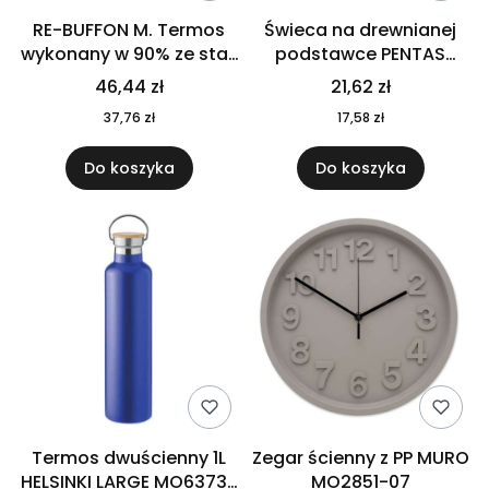
RE-BUFFON M. Termos
Świeca na drewnianej
wykonany w 90% ze stali
podstawce PENTAS
nierdzewnej
MO6282-40
46,44 zł
21,62 zł
pochodzącej z
37,76 zł
17,58 zł
recyklingu 520 ml 94294
Do koszyka
Do koszyka
Termos dwuścienny 1L
Zegar ścienny z PP MURO
HELSINKI LARGE MO6373-
MO2851-07