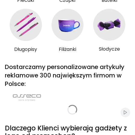
Plecaki
Czapki
Butelki
Słodycze
Długopisy
Filiżanki
Dostarczamy personalizowane artykuły
reklamowe 300 największym firmom w
Polsce:
Włąc
Dlaczego Klienci wybierają gadżety z