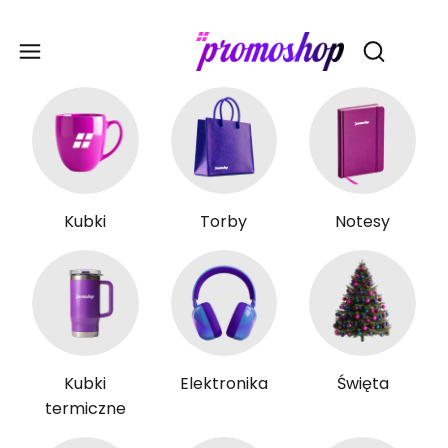
Gadże
Otwórz wy
Kubki
Torby
Notesy
Kubki
Elektronika
Święta
termiczne