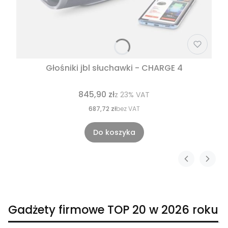
Głośniki jbl słuchawki - CHARGE 4
845,90 zł
z
23%
VAT
687,72 zł
bez VAT
Do koszyka
Gadżety firmowe TOP 20 w 2026 roku