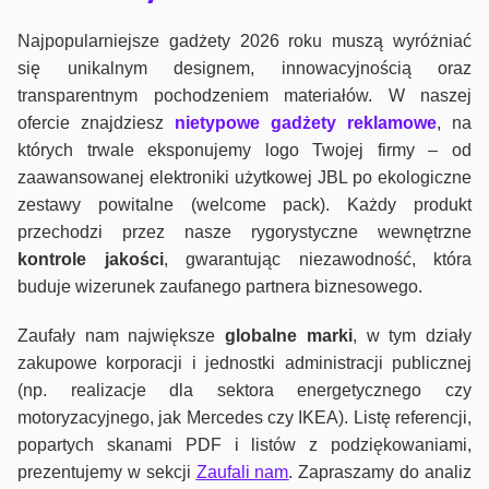
Najpopularniejsze gadżety 2026 roku muszą wyróżniać
się unikalnym designem, innowacyjnością oraz
transparentnym pochodzeniem materiałów. W naszej
ofercie znajdziesz
nietypowe gadżety reklamowe
, na
których trwale eksponujemy logo Twojej firmy – od
zaawansowanej elektroniki użytkowej JBL po ekologiczne
zestawy powitalne (welcome pack). Każdy produkt
przechodzi przez nasze rygorystyczne wewnętrzne
kontrole jako
ści
, gwarantując niezawodność, która
buduje wizerunek zaufanego partnera biznesowego.
Zaufały nam największe
globalne marki
, w tym działy
zakupowe korporacji i jednostki administracji publicznej
(np. realizacje dla sektora energetycznego czy
motoryzacyjnego, jak Mercedes czy IKEA). Listę referencji,
popartych skanami PDF i listów z podziękowaniami,
prezentujemy w sekcji
Zaufali nam
. Zapraszamy do analiz