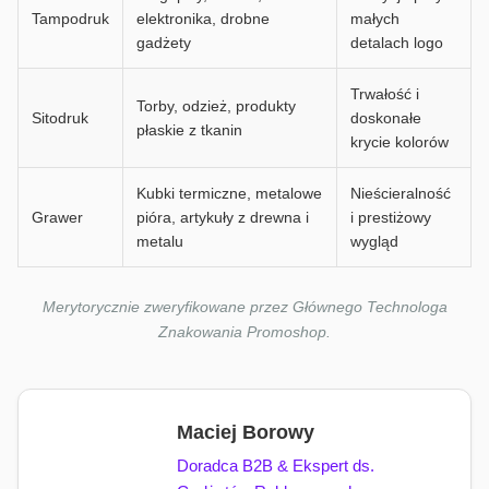
Tampodruk
elektronika, drobne
małych
gadżety
detalach logo
Trwałość i
Torby, odzież, produkty
Sitodruk
doskonałe
płaskie z tkanin
krycie kolorów
Kubki termiczne, metalowe
Nieścieralność
Grawer
pióra, artykuły z drewna i
i prestiżowy
metalu
wygląd
Merytorycznie zweryfikowane przez Głównego Technologa
Znakowania Promoshop.
Maciej Borowy
Doradca B2B & Ekspert ds.