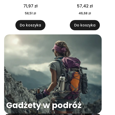
04
71,97 zł
57,42 zł
58,51 zł
46,68 zł
Do koszyka
Do koszyka
Gadżety w podróż