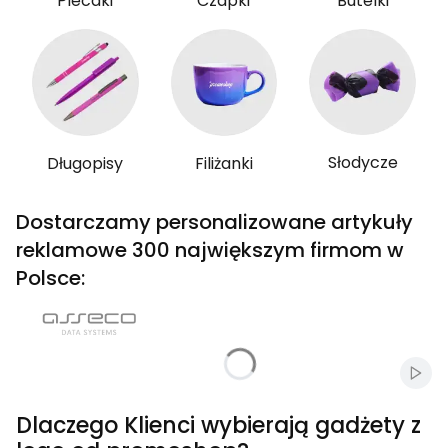
Plecaki
Czapki
Butelki
Słodycze
Długopisy
Filiżanki
Dostarczamy personalizowane artykuły
reklamowe 300 największym firmom w
Polsce:
Włąc
Dlaczego Klienci wybierają gadżety z