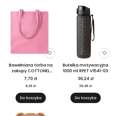
Bawełniana torba na
Butelka motywacyjna
zakupy COTTONEL
1000 ml RPET V1541-03
COLOUR++ MO9846-11
7,70 zł
36,24 zł
6,26 zł
29,46 zł
Do koszyka
Do koszyka