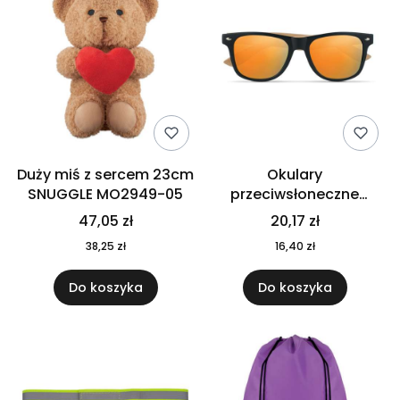
Duży miś z sercem 23cm
Okulary
SNUGGLE MO2949-05
przeciwsłoneczne
CALIFORNIA TOUCH
47,05 zł
20,17 zł
MO9617-10
38,25 zł
16,40 zł
Do koszyka
Do koszyka