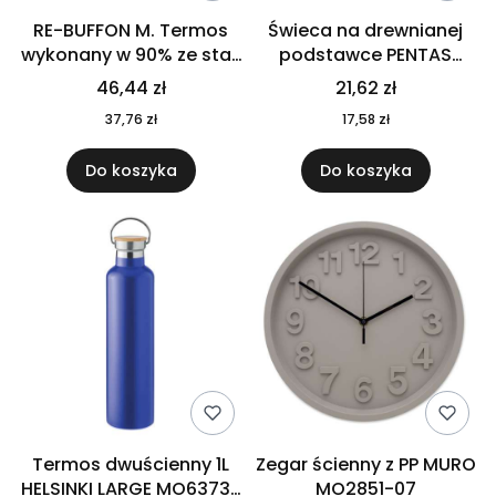
RE-BUFFON M. Termos
Świeca na drewnianej
wykonany w 90% ze stali
podstawce PENTAS
nierdzewnej
MO6282-40
46,44 zł
21,62 zł
pochodzącej z
37,76 zł
17,58 zł
recyklingu 520 ml 94294
Do koszyka
Do koszyka
Termos dwuścienny 1L
Zegar ścienny z PP MURO
HELSINKI LARGE MO6373-
MO2851-07