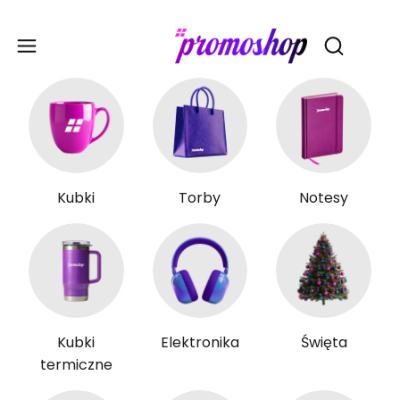
Gadże
Otwórz wy
Kubki
Torby
Notesy
Kubki
Elektronika
Święta
termiczne