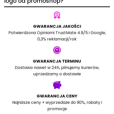
logo od promoshop?
GWARANCJA JAKOŚCI
Potwierdzona
Opiniami TrustMate
4.9/5 i
Google
,
0,3% reklamacji/rok
GWARANCJA TERMINU
Dostawa nawet w 24h, pilnujemy kurierów,
uprzedzamy o dostawie
GWARANCJA CENY
Najniższe ceny + wyprzedaże do 90%, rabaty i
promocje