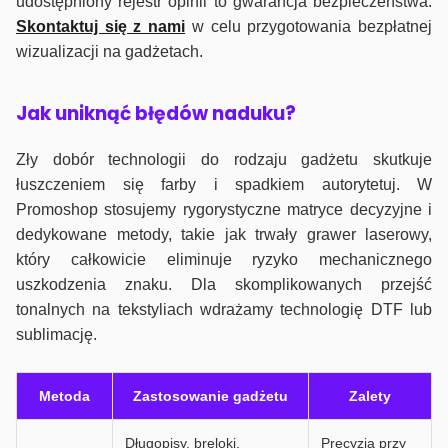
udostępniony rejestr opinii to gwarancja bezpieczeństwa.
Skontaktuj się z nami
w celu przygotowania bezpłatnej
wizualizacji na gadżetach.
J
ak uniknąć błędów naduku?
Zły dobór technologii do rodzaju gadżetu skutkuje
łuszczeniem się farby i spadkiem autorytetuj. W
Promoshop stosujemy rygorystyczne matryce decyzyjne i
dedykowane metody, takie jak trwały grawer laserowy,
który całkowicie eliminuje ryzyko mechanicznego
uszkodzenia znaku. Dla skomplikowanych przejść
tonalnych na tekstyliach wdrażamy technologię DTF lub
sublimację.
Metoda
Zastosowanie gadżetu
Zalety
Długopisy, breloki,
Precyzja przy