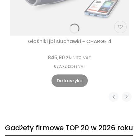
Głośniki jbl słuchawki - CHARGE 4
845,90 zł
z
23%
VAT
687,72 zł
bez VAT
Do koszyka
Gadżety firmowe TOP 20 w 2026 roku