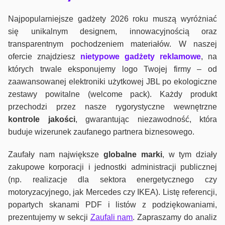
Najpopularniejsze gadżety 2026 roku muszą wyróżniać
się unikalnym designem, innowacyjnością oraz
transparentnym pochodzeniem materiałów. W naszej
ofercie znajdziesz
nietypowe gadżety reklamowe
, na
których trwale eksponujemy logo Twojej firmy – od
zaawansowanej elektroniki użytkowej JBL po ekologiczne
zestawy powitalne (welcome pack). Każdy produkt
przechodzi przez nasze rygorystyczne wewnętrzne
kontrole jako
ści
, gwarantując niezawodność, która
buduje wizerunek zaufanego partnera biznesowego.
Zaufały nam największe
globalne marki
, w tym działy
zakupowe korporacji i jednostki administracji publicznej
(np. realizacje dla sektora energetycznego czy
motoryzacyjnego, jak Mercedes czy IKEA). Listę referencji,
popartych skanami PDF i listów z podziękowaniami,
prezentujemy w sekcji
Zaufali nam
. Zapraszamy do analiz