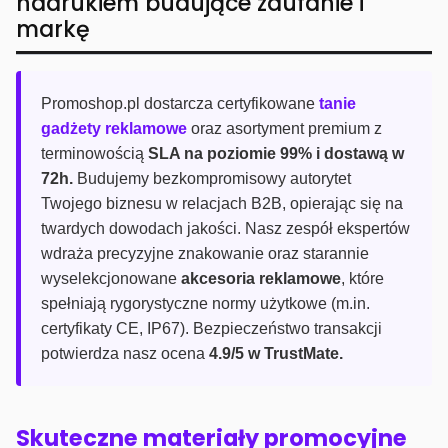
nadrukiem budujące zaufanie i
markę
Promoshop.pl dostarcza certyfikowane
tanie
gadżety reklamowe
oraz asortyment premium z
terminowością
SLA na poziomie 99% i dostawą w
72h.
Budujemy bezkompromisowy autorytet
Twojego biznesu w relacjach B2B, opierając się na
twardych dowodach jakości. Nasz zespół ekspertów
wdraża precyzyjne znakowanie oraz starannie
wyselekcjonowane
akcesoria reklamowe
, które
spełniają rygorystyczne normy użytkowe (m.in.
certyfikaty CE, IP67). Bezpieczeństwo transakcji
potwierdza nasz ocena
4.9/5 w TrustMate.
Skuteczne materiały promocyjne