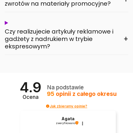
zwrotów na materiały promocyjne?
Czy realizujecie artykuły reklamowe i
+
gadżety z nadrukiem w trybie
ekspresowym?
4.9
Na podstawie
95
opinii
z całego okresu
Ocena
Jak zbieramy opinie?
Agata
zweryfikowano