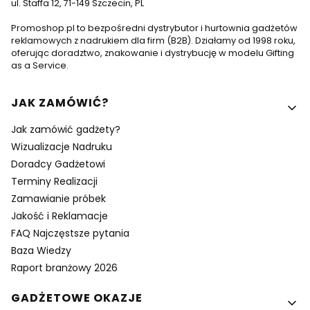
ul. Staffa 12, 71-149 Szczecin, PL
Promoshop.pl to bezpośredni dystrybutor i hurtownia gadżetów
reklamowych z nadrukiem dla firm (B2B). Działamy od 1998 roku,
oferując doradztwo, znakowanie i dystrybucję w modelu Gifting
as a Service.
Linki w stopce
JAK ZAMÓWIĆ?
Jak zamówić gadżety?
Wizualizacje Nadruku
Doradcy Gadżetowi
Terminy Realizacji
Zamawianie próbek
Jakość i Reklamacje
FAQ Najczęstsze pytania
Baza Wiedzy
Raport branżowy 2026
GADŻETOWE OKAZJE