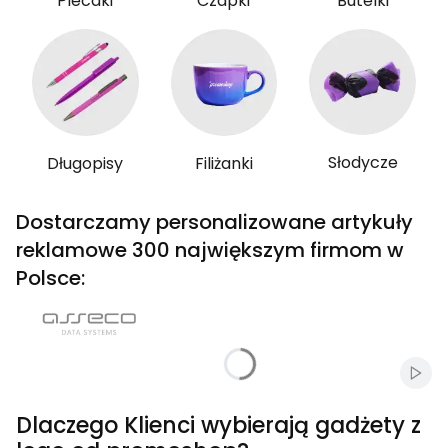
Plecaki
Czapki
Butelki
Słodycze
Długopisy
Filiżanki
Dostarczamy personalizowane artykuły
reklamowe 300 największym firmom w
Polsce:
Włąc
Dlaczego Klienci wybierają gadżety z