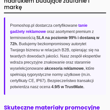
nadrukiem budujące zaufanie i
markę
Promoshop.pl dostarcza certyfikowane
tanie
gadżety reklamowe
oraz asortyment premium z
terminowością
SLA na poziomie 99% i dostawą w
72h.
Budujemy bezkompromisowy autorytet
Twojego biznesu w relacjach B2B, opierając się na
twardych dowodach jakości. Nasz zespół ekspertów
wdraża precyzyjne znakowanie oraz starannie
wyselekcjonowane
akcesoria reklamowe
, które
spełniają rygorystyczne normy użytkowe (m.in.
certyfikaty CE, IP67). Bezpieczeństwo transakcji
potwierdza nasz ocena
4.9/5 w TrustMate.
Skuteczne materiały promocyjne