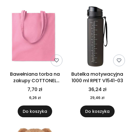
Bawełniana torba na
Butelka motywacyjna
zakupy COTTONEL
1000 ml RPET V1541-03
COLOUR++ MO9846-11
7,70 zł
36,24 zł
6,26 zł
29,46 zł
Do koszyka
Do koszyka