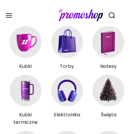
Gadże
Otwórz wy
Kubki
Torby
Notesy
Kubki
Elektronika
Święta
termiczne