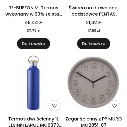
RE-BUFFON M. Termos
Świeca na drewnianej
wykonany w 90% ze stali
podstawce PENTAS
nierdzewnej
MO6282-40
46,44 zł
21,62 zł
pochodzącej z
37,76 zł
17,58 zł
recyklingu 520 ml 94294
Do koszyka
Do koszyka
Termos dwuścienny 1L
Zegar ścienny z PP MURO
HELSINKI LARGE MO6373-
MO2851-07