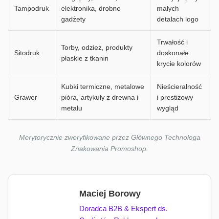
Tampodruk
elektronika, drobne
małych
gadżety
detalach logo
Trwałość i
Torby, odzież, produkty
Sitodruk
doskonałe
płaskie z tkanin
krycie kolorów
Kubki termiczne, metalowe
Nieścieralność
Grawer
pióra, artykuły z drewna i
i prestiżowy
metalu
wygląd
Merytorycznie zweryfikowane przez Głównego Technologa
Znakowania Promoshop.
Maciej Borowy
Doradca B2B & Ekspert ds.