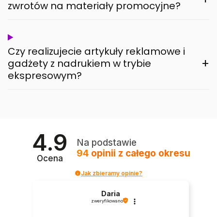
zwrotów na materiały promocyjne?
Czy realizujecie artykuły reklamowe i
+
gadżety z nadrukiem w trybie
ekspresowym?
4.9
Na podstawie
94
opinii
z całego okresu
Ocena
Jak zbieramy opinie?
Daria
zweryfikowano