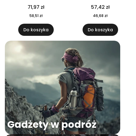
04
71,97 zł
57,42 zł
58,51 zł
46,68 zł
Do koszyka
Do koszyka
Gadżety w podróż