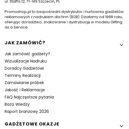
ul. Staffa 12, 71-149 Szczecin, PL
Promoshop.pl to bezpośredni dystrybutor i hurtownia gadżetów
reklamowych z nadrukiem dla firm (B2B). Działamy od 1998 roku,
oferując doradztwo, znakowanie i dystrybucję w modelu Gifting
as a Service.
Linki w stopce
JAK ZAMÓWIĆ?
Jak zamówić gadżety?
Wizualizacje Nadruku
Doradcy Gadżetowi
Terminy Realizacji
Zamawianie próbek
Jakość i Reklamacje
FAQ Najczęstsze pytania
Baza Wiedzy
Raport branżowy 2026
GADŻETOWE OKAZJE