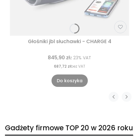
Głośniki jbl słuchawki - CHARGE 4
845,90 zł
z
23%
VAT
687,72 zł
bez VAT
Do koszyka
Gadżety firmowe TOP 20 w 2026 roku