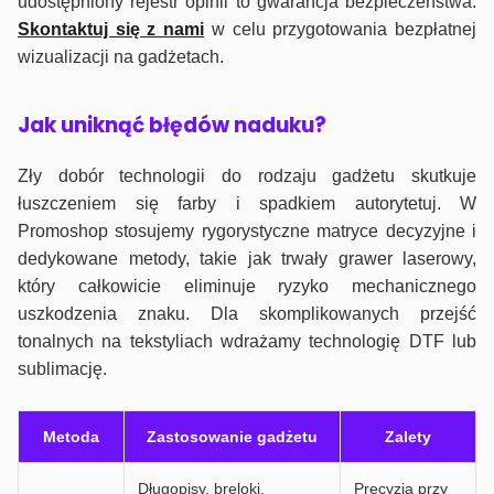
udostępniony rejestr opinii to gwarancja bezpieczeństwa.
Skontaktuj się z nami
w celu przygotowania bezpłatnej
wizualizacji na gadżetach.
J
ak uniknąć błędów naduku?
Zły dobór technologii do rodzaju gadżetu skutkuje
łuszczeniem się farby i spadkiem autorytetuj. W
Promoshop stosujemy rygorystyczne matryce decyzyjne i
dedykowane metody, takie jak trwały grawer laserowy,
który całkowicie eliminuje ryzyko mechanicznego
uszkodzenia znaku. Dla skomplikowanych przejść
tonalnych na tekstyliach wdrażamy technologię DTF lub
sublimację.
Metoda
Zastosowanie gadżetu
Zalety
Długopisy, breloki,
Precyzja przy