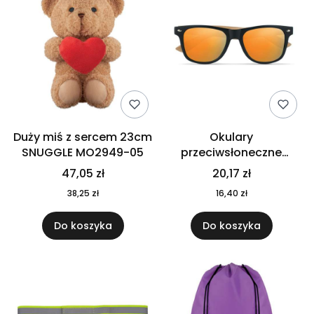
Duży miś z sercem 23cm
Okulary
SNUGGLE MO2949-05
przeciwsłoneczne
CALIFORNIA TOUCH
47,05 zł
20,17 zł
MO9617-10
38,25 zł
16,40 zł
Do koszyka
Do koszyka