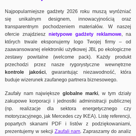
Najpopularniejsze gadżety 2026 roku muszą wyróżniać
się unikalnym designem, innowacyjnością oraz
transparentnym pochodzeniem materiałów. W naszej
ofercie znajdziesz
nietypowe gadżety reklamowe
, na
których trwale eksponujemy logo Twojej firmy – od
zaawansowanej elektroniki użytkowej JBL po ekologiczne
zestawy powitalne (welcome pack). Każdy produkt
przechodzi przez nasze rygorystyczne wewnętrzne
kontrole jako
ści
, gwarantując niezawodność, która
buduje wizerunek zaufanego partnera biznesowego.
Zaufały nam największe
globalne marki
, w tym działy
zakupowe korporacji i jednostki administracji publicznej
(np. realizacje dla sektora energetycznego czy
motoryzacyjnego, jak Mercedes czy IKEA). Listę referencji,
popartych skanami PDF i listów z podziękowaniami,
prezentujemy w sekcji
Zaufali nam
. Zapraszamy do analiz