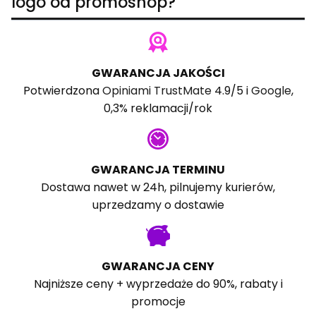
logo od promoshop?
GWARANCJA JAKOŚCI
Potwierdzona
Opiniami TrustMate
4.9/5 i
Google
,
0,3% reklamacji/rok
GWARANCJA TERMINU
Dostawa nawet w 24h, pilnujemy kurierów,
uprzedzamy o dostawie
GWARANCJA CENY
Najniższe ceny + wyprzedaże do 90%, rabaty i
promocje