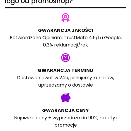
logo od promoshop?
GWARANCJA JAKOŚCI
Potwierdzona
Opiniami TrustMate
4.9/5 i
Google
,
0,3% reklamacji/rok
GWARANCJA TERMINU
Dostawa nawet w 24h, pilnujemy kurierów,
uprzedzamy o dostawie
GWARANCJA CENY
Najniższe ceny + wyprzedaże do 90%, rabaty i
promocje