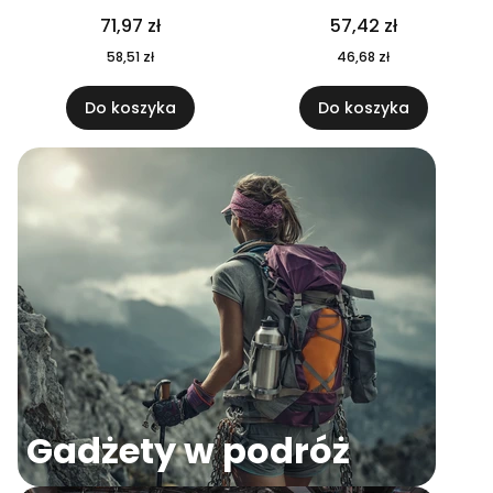
04
71,97 zł
57,42 zł
58,51 zł
46,68 zł
Do koszyka
Do koszyka
Gadżety w podróż