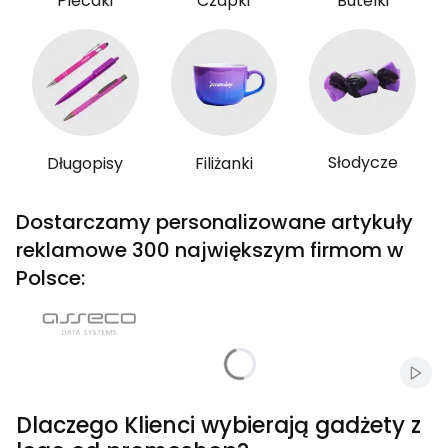
Plecaki
Czapki
Butelki
Słodycze
Długopisy
Filiżanki
Dostarczamy personalizowane artykuły
reklamowe 300 największym firmom w
Polsce:
Włąc
Dlaczego Klienci wybierają gadżety z