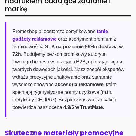
nadrukiem budujące zaufanie i
markę
Promoshop.pl dostarcza certyfikowane
tanie
gadżety reklamowe
oraz asortyment premium z
terminowością
SLA na poziomie 99% i dostawą w
72h.
Budujemy bezkompromisowy autorytet
Twojego biznesu w relacjach B2B, opierając się na
twardych dowodach jakości. Nasz zespół ekspertów
wdraża precyzyjne znakowanie oraz starannie
wyselekcjonowane
akcesoria reklamowe
, które
spełniają rygorystyczne normy użytkowe (m.in.
certyfikaty CE, IP67). Bezpieczeństwo transakcji
potwierdza nasz ocena
4.9/5 w TrustMate.
Skuteczne materiały promocyjne