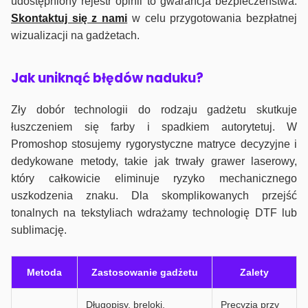
udostępniony rejestr opinii to gwarancja bezpieczeństwa.
Skontaktuj się z nami
w celu przygotowania bezpłatnej
wizualizacji na gadżetach.
J
ak uniknąć błędów naduku?
Zły dobór technologii do rodzaju gadżetu skutkuje
łuszczeniem się farby i spadkiem autorytetuj. W
Promoshop stosujemy rygorystyczne matryce decyzyjne i
dedykowane metody, takie jak trwały grawer laserowy,
który całkowicie eliminuje ryzyko mechanicznego
uszkodzenia znaku. Dla skomplikowanych przejść
tonalnych na tekstyliach wdrażamy technologię DTF lub
sublimację.
Metoda
Zastosowanie gadżetu
Zalety
Długopisy, breloki,
Precyzja przy