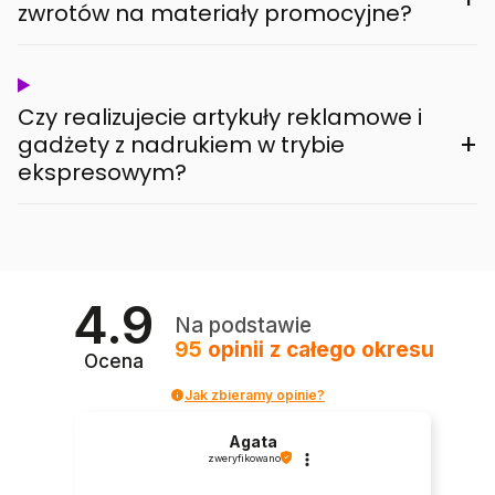
zwrotów na materiały promocyjne?
Czy realizujecie artykuły reklamowe i
+
gadżety z nadrukiem w trybie
ekspresowym?
4.9
Na podstawie
95
opinii
z całego okresu
Ocena
Jak zbieramy opinie?
Agata
zweryfikowano