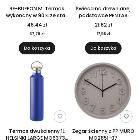
RE-BUFFON M. Termos
Świeca na drewnianej
wykonany w 90% ze stali
podstawce PENTAS
nierdzewnej
MO6282-40
46,44 zł
21,62 zł
pochodzącej z
37,76 zł
17,58 zł
recyklingu 520 ml 94294
Do koszyka
Do koszyka
Termos dwuścienny 1L
Zegar ścienny z PP MURO
HELSINKI LARGE MO6373-
MO2851-07