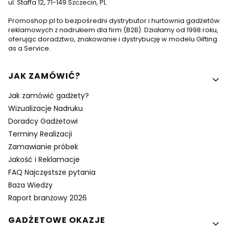
ul. Staffa 12, 71-149 Szczecin, PL
Promoshop.pl to bezpośredni dystrybutor i hurtownia gadżetów
reklamowych z nadrukiem dla firm (B2B). Działamy od 1998 roku,
oferując doradztwo, znakowanie i dystrybucję w modelu Gifting
as a Service.
Linki w stopce
JAK ZAMÓWIĆ?
Jak zamówić gadżety?
Wizualizacje Nadruku
Doradcy Gadżetowi
Terminy Realizacji
Zamawianie próbek
Jakość i Reklamacje
FAQ Najczęstsze pytania
Baza Wiedzy
Raport branżowy 2026
GADŻETOWE OKAZJE