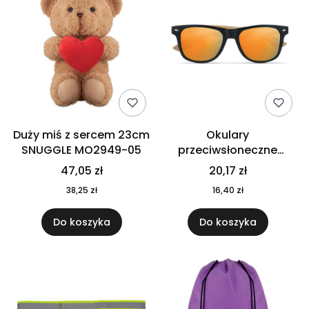
Duży miś z sercem 23cm
Okulary
SNUGGLE MO2949-05
przeciwsłoneczne
CALIFORNIA TOUCH
47,05 zł
20,17 zł
MO9617-10
38,25 zł
16,40 zł
Do koszyka
Do koszyka