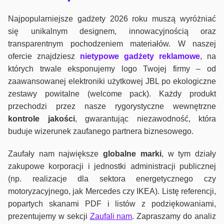
Najpopularniejsze gadżety 2026 roku muszą wyróżniać
się unikalnym designem, innowacyjnością oraz
transparentnym pochodzeniem materiałów. W naszej
ofercie znajdziesz
nietypowe gadżety reklamowe
, na
których trwale eksponujemy logo Twojej firmy – od
zaawansowanej elektroniki użytkowej JBL po ekologiczne
zestawy powitalne (welcome pack). Każdy produkt
przechodzi przez nasze rygorystyczne wewnętrzne
kontrole jako
ści
, gwarantując niezawodność, która
buduje wizerunek zaufanego partnera biznesowego.
Zaufały nam największe
globalne marki
, w tym działy
zakupowe korporacji i jednostki administracji publicznej
(np. realizacje dla sektora energetycznego czy
motoryzacyjnego, jak Mercedes czy IKEA). Listę referencji,
popartych skanami PDF i listów z podziękowaniami,
prezentujemy w sekcji
Zaufali nam
. Zapraszamy do analiz