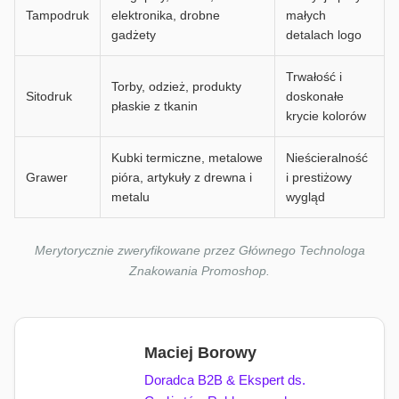
Tampodruk
elektronika, drobne
małych
gadżety
detalach logo
Trwałość i
Torby, odzież, produkty
Sitodruk
doskonałe
płaskie z tkanin
krycie kolorów
Kubki termiczne, metalowe
Nieścieralność
Grawer
pióra, artykuły z drewna i
i prestiżowy
metalu
wygląd
Merytorycznie zweryfikowane przez Głównego Technologa
Znakowania Promoshop.
Maciej Borowy
Doradca B2B & Ekspert ds.