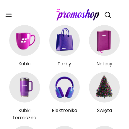
Gadże
Otwórz wy
Kubki
Torby
Notesy
Kubki
Elektronika
Święta
termiczne