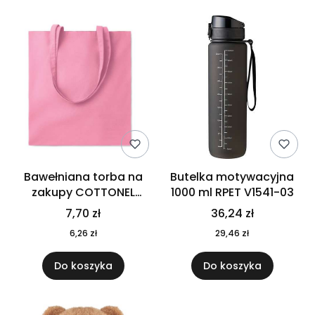
Bawełniana torba na
Butelka motywacyjna
zakupy COTTONEL
1000 ml RPET V1541-03
COLOUR++ MO9846-11
7,70 zł
36,24 zł
6,26 zł
29,46 zł
Do koszyka
Do koszyka