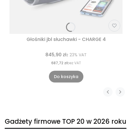
Głośniki jbl słuchawki - CHARGE 4
845,90 zł
z
23%
VAT
687,72 zł
bez VAT
Do koszyka
Gadżety firmowe TOP 20 w 2026 roku