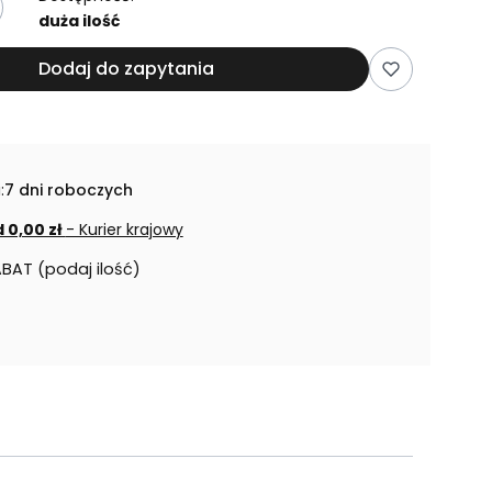
duża ilość
Dodaj do zapytania
:
7 dni roboczych
 0,00 zł
- Kurier krajowy
ABAT (podaj ilość)