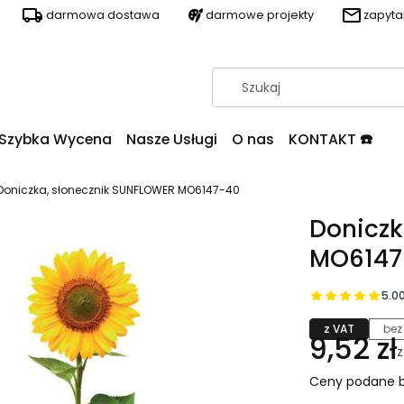
darmowa dostawa
darmowe projekty
zapyt
Szybka Wycena
Nasze Usługi
O nas
KONTAKT ☎️
Doniczka, słonecznik SUNFLOWER MO6147-40
Doniczk
MO6147
5.0
z VAT
bez
9,52 zł
Ceny podane b