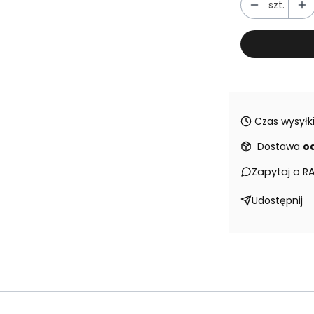
szt.
Czas wysyłki
Dostawa
od
Zapytaj o R
Udostępnij