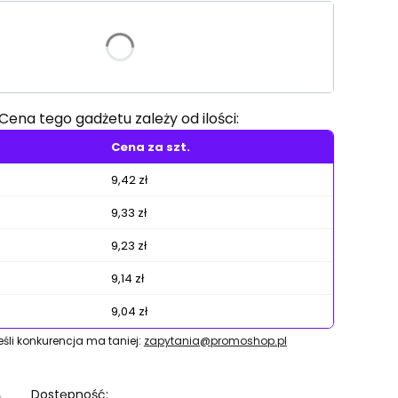
riant produktu:
e warianty mogą różnić się ceną
Cena tego gadżetu zależy od ilości:
Cena za szt.
9,42 zł
9,33 zł
9,23 zł
9,14 zł
9,04 zł
jeśli konkurencja ma taniej:
zapytania@promoshop.pl
Dostępność: