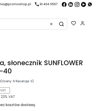
ania@promoshop.pl
91 404 0557
Gadżety w k
Wyczyść
Szukaj
a, słonecznik SUNFLOWER
-40
0
(Oceny: 6 Recenzje: 0)
 VAT
z
23%
VAT
ez kosztów dostawy.