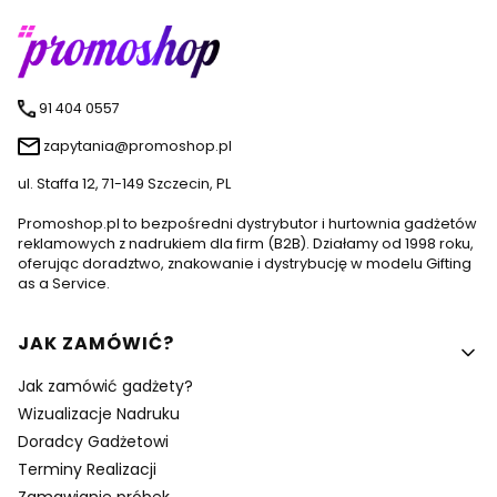
91 404 0557
zapytania@promoshop.pl
ul. Staffa 12, 71-149 Szczecin, PL
Promoshop.pl to bezpośredni dystrybutor i hurtownia gadżetów
reklamowych z nadrukiem dla firm (B2B). Działamy od 1998 roku,
oferując doradztwo, znakowanie i dystrybucję w modelu Gifting
as a Service.
Linki w stopce
JAK ZAMÓWIĆ?
Jak zamówić gadżety?
Wizualizacje Nadruku
Doradcy Gadżetowi
Terminy Realizacji