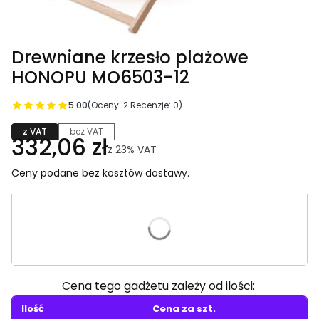
Drewniane krzesło plażowe
HONOPU MO6503-12
5.00
(Oceny: 2 Recenzje: 0)
z VAT
bez VAT
332,06 zł
z
23%
VAT
Ceny podane bez kosztów dostawy.
Wybierz wariant produktu:
Poszczególne warianty mogą różnić się ceną
Cena tego gadżetu zależy od ilości:
Ilość
Cena za szt.