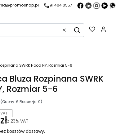
ania@promoshop.pl
91 404 0557
Gadżety w k
Wyczyść
Szukaj
Rozpinana SWRK Hood NY, Rozmiar 5-6
ca Bluza Rozpinana SWRK
, Rozmiar 5-6
0
(Oceny: 6 Recenzje: 0)
 VAT
zł
z
23%
VAT
ez kosztów dostawy.