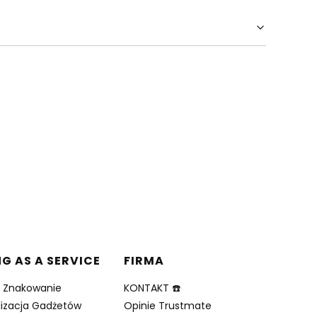
NG AS A SERVICE
FIRMA
i Znakowanie
KONTAKT ☎️
lizacja Gadżetów
Opinie Trustmate