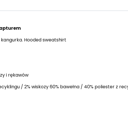
kapturem
u kangurka. Hooded sweatshirt
uzy i rękawów
recyklingu / 2% wiskozy 60% bawełna / 40% poliester z rec