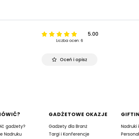
5.00
Liczba ocen: 6
Oceń i opisz
w stopce
MÓWIĆ?
GADŻETOWE OKAZJE
GIFTI
ić gadżety?
Gadżety dla Branż
Nadruki 
je Nadruku
Targi i Konferencje
Persona