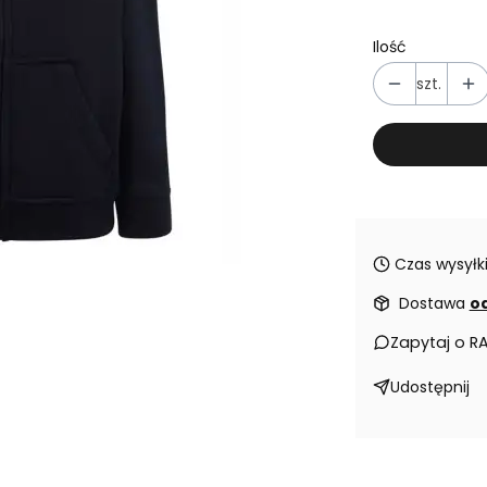
Ilość
szt.
Czas wysyłki
Dostawa
od
Zapytaj o R
Udostępnij