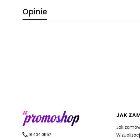
Opinie
Linki 
JAK ZA
Jak zamów
91 404 0557
Wizualizac