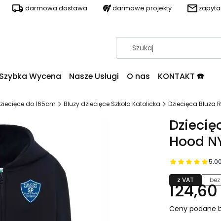
darmowa dostawa
darmowe projekty
zapyt
Szybka Wycena
Nasze Usługi
O nas
KONTAKT ☎️
ziecięce do 165cm
Bluzy dziecięce Szkoła Katolicka
Dziecięca Bluza 
Dziecię
Hood NY
5.0
z VAT
bez
124,60 
Ceny podane b