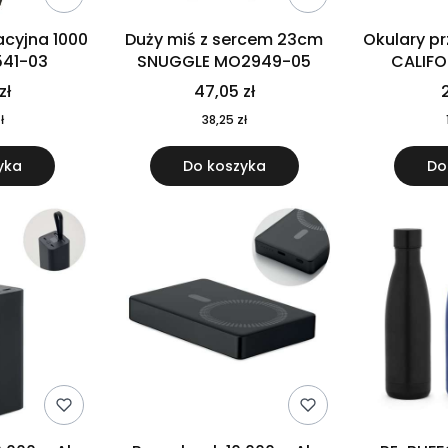
cyjna 1000
Duży miś z sercem 23cm
Okulary p
541-03
SNUGGLE MO2949-05
CALIF
MO
zł
47,05 zł
2
ł
38,25 zł
yka
Do koszyka
Do