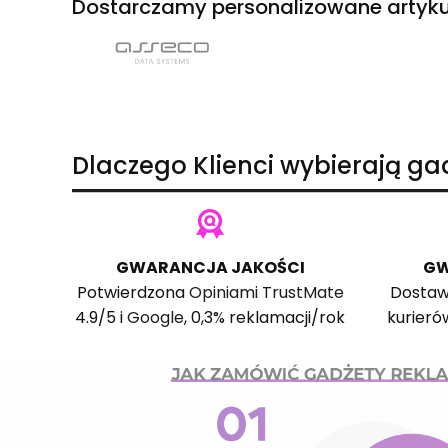
Dostarczamy personalizowane artyku
Dlaczego Klienci wybierają g
GWARANCJA JAKOŚCI
GW
Potwierdzona
Opiniami TrustMate
Dostaw
4.9/5 i
Google
, 0,3% reklamacji/rok
kurieró