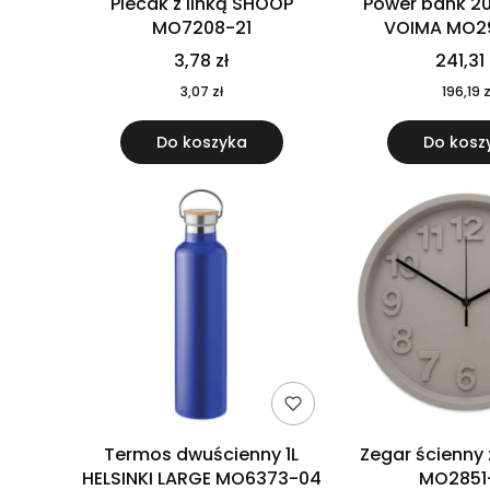
Plecak z linką SHOOP
Power bank 2
MO7208-21
VOIMA MO2
3,78 zł
241,31 
3,07 zł
196,19 z
Do koszyka
Do kosz
Termos dwuścienny 1L
Zegar ścienny
HELSINKI LARGE MO6373-04
MO2851