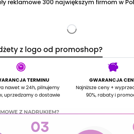
ły reklamowe 300 największym firmom w Pol
adżety z logo od promoshop?
ARANCJA TERMINU
GWARANCJA CEN
a nawet w 24h, pilnujemy
Najniższe ceny + wyprze
w, uprzedzamy o dostawie
90%, rabaty i promo