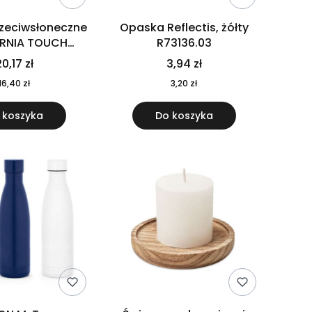
rzeciwsłoneczne
Opaska Reflectis, żółty
ORNIA TOUCH
R73136.03
9617-10
0,17 zł
3,94 zł
16,40 zł
3,20 zł
 koszyka
Do koszyka