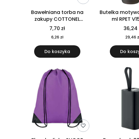
Bawełniana torba na
Butelka motywa
zakupy COTTONEL
ml RPET V1
COLOUR++ MO9846-11
7,70 zł
36,24 
6,26 zł
29,46 z
Do koszyka
Do kosz