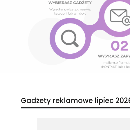
Naciśnij Enter lub spację, aby otworzyć stronę.
Naciśnij Enter lub spację, aby otworzyć stronę.
Gadżety reklamowe lipiec 202