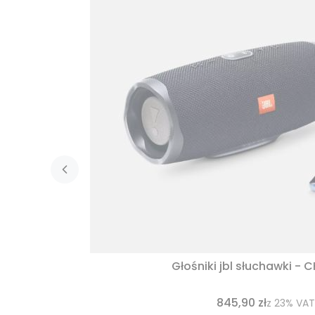
Głośniki jbl słuchawki - 
845,90 zł
z
23%
VAT