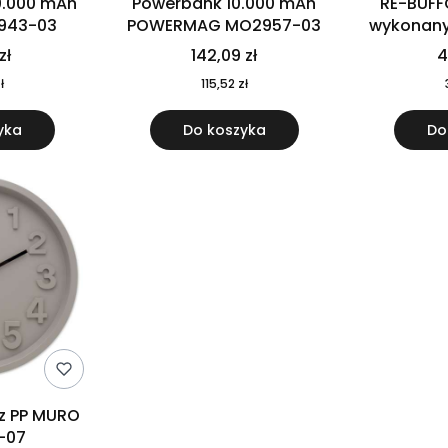
0.000 mAh
Powerbank 10.000 mAh
RE-BUFF
943-03
POWERMAG MO2957-03
wykonany 
nierdzewne
zł
142,09 zł
4
recykling
ł
115,52 zł
yka
Do koszyka
Do
 z PP MURO
-07