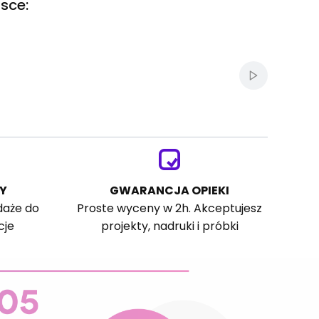
sce:
Włącz autom
Y
GWARANCJA OPIEKI
daże do
Proste wyceny w 2h. Akceptujesz
cje
projekty, nadruki i próbki