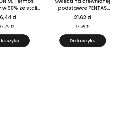
ON M. Termos
Świeca na drewnianej
w 90% ze stali
podstawce PENTAS
j pochodzącej z
MO6282-40
6,44 zł
21,62 zł
u 520 ml 94294
37,76 zł
17,58 zł
 koszyka
Do koszyka