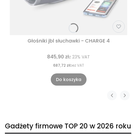
Głośniki jbl słuchawki - CHARGE 4
845,90 zł
z
23%
VAT
687,72 zł
bez VAT
Do koszyka
Gadżety firmowe TOP 20 w 2026 roku