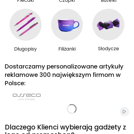
Plecaki
Czapki
Butelki
Słodycze
Długopisy
Filiżanki
Dostarczamy personalizowane artykuły
reklamowe 300 największym firmom w
Polsce:
Włąc
Dlaczego Klienci wybierają gadżety z