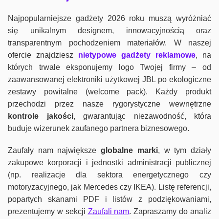
Najpopularniejsze gadżety 2026 roku muszą wyróżniać
się unikalnym designem, innowacyjnością oraz
transparentnym pochodzeniem materiałów. W naszej
ofercie znajdziesz
nietypowe gadżety reklamowe
, na
których trwale eksponujemy logo Twojej firmy – od
zaawansowanej elektroniki użytkowej JBL po ekologiczne
zestawy powitalne (welcome pack). Każdy produkt
przechodzi przez nasze rygorystyczne wewnętrzne
kontrole jako
ści
, gwarantując niezawodność, która
buduje wizerunek zaufanego partnera biznesowego.
Zaufały nam największe
globalne marki
, w tym działy
zakupowe korporacji i jednostki administracji publicznej
(np. realizacje dla sektora energetycznego czy
motoryzacyjnego, jak Mercedes czy IKEA). Listę referencji,
popartych skanami PDF i listów z podziękowaniami,
prezentujemy w sekcji
Zaufali nam
. Zapraszamy do analiz