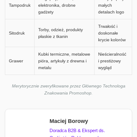
Tampodruk
elektronika, drobne
małych
gadżety
detalach logo
Trwałość i
Torby, odzież, produkty
Sitodruk
doskonałe
płaskie z tkanin
krycie kolorów
Kubki termiczne, metalowe
Nieścieralność
Grawer
pióra, artykuły z drewna i
i prestiżowy
metalu
wygląd
Merytorycznie zweryfikowane przez Głównego Technologa
Znakowania Promoshop.
Maciej Borowy
Doradca B2B & Ekspert ds.