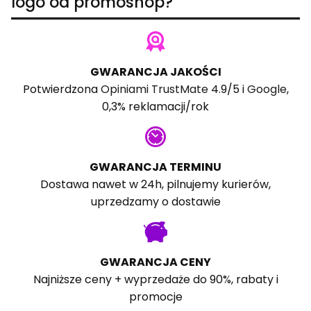
logo od promoshop?
GWARANCJA JAKOŚCI
Potwierdzona
Opiniami TrustMate
4.9/5 i
Google
,
0,3% reklamacji/rok
GWARANCJA TERMINU
Dostawa nawet w 24h, pilnujemy kurierów,
uprzedzamy o dostawie
GWARANCJA CENY
Najniższe ceny + wyprzedaże do 90%, rabaty i
promocje