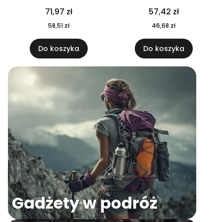
04
71,97 zł
57,42 zł
58,51 zł
46,68 zł
Do koszyka
Do koszyka
Gadżety w podróż