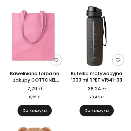
Bawełniana torba na
Butelka motywacyjna
zakupy COTTONEL
1000 ml RPET V1541-03
COLOUR++ MO9846-11
7,70 zł
36,24 zł
6,26 zł
29,46 zł
Do koszyka
Do koszyka