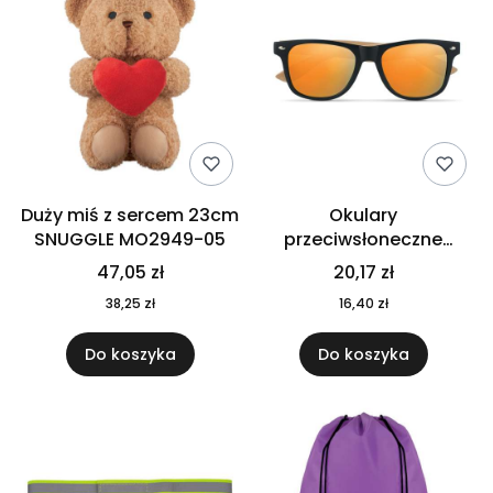
Duży miś z sercem 23cm
Okulary
SNUGGLE MO2949-05
przeciwsłoneczne
CALIFORNIA TOUCH
47,05 zł
20,17 zł
MO9617-10
38,25 zł
16,40 zł
Do koszyka
Do koszyka