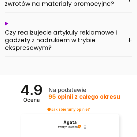
zwrotów na materiały promocyjne?
Czy realizujecie artykuły reklamowe i
+
gadżety z nadrukiem w trybie
ekspresowym?
4.9
Na podstawie
95
opinii
z całego okresu
Ocena
Jak zbieramy opinie?
Agata
zweryfikowano