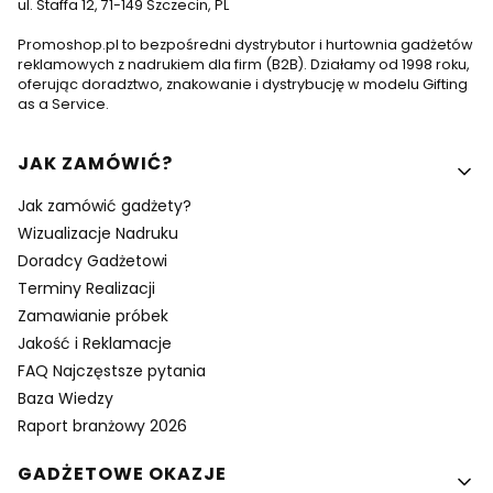
ul. Staffa 12, 71-149 Szczecin, PL
Promoshop.pl to bezpośredni dystrybutor i hurtownia gadżetów
reklamowych z nadrukiem dla firm (B2B). Działamy od 1998 roku,
oferując doradztwo, znakowanie i dystrybucję w modelu Gifting
as a Service.
Linki w stopce
JAK ZAMÓWIĆ?
Jak zamówić gadżety?
Wizualizacje Nadruku
Doradcy Gadżetowi
Terminy Realizacji
Zamawianie próbek
Jakość i Reklamacje
FAQ Najczęstsze pytania
Baza Wiedzy
Raport branżowy 2026
GADŻETOWE OKAZJE