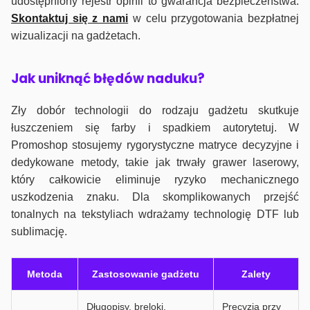
udostępniony rejestr opinii to gwarancja bezpieczeństwa.
Skontaktuj się z nami
w celu przygotowania bezpłatnej
wizualizacji na gadżetach.
J
ak uniknąć błędów naduku?
Zły dobór technologii do rodzaju gadżetu skutkuje
łuszczeniem się farby i spadkiem autorytetuj. W
Promoshop stosujemy rygorystyczne matryce decyzyjne i
dedykowane metody, takie jak trwały grawer laserowy,
który całkowicie eliminuje ryzyko mechanicznego
uszkodzenia znaku. Dla skomplikowanych przejść
tonalnych na tekstyliach wdrażamy technologię DTF lub
sublimację.
Metoda
Zastosowanie gadżetu
Zalety
Długopisy, breloki,
Precyzja przy