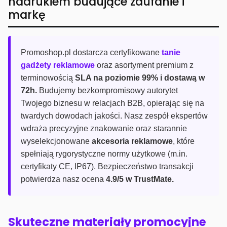
nadrukiem budujące zaufanie i
markę
Promoshop.pl dostarcza certyfikowane
tanie
gadżety reklamowe
oraz asortyment premium z
terminowością
SLA na poziomie 99% i dostawą w
72h.
Budujemy bezkompromisowy autorytet
Twojego biznesu w relacjach B2B, opierając się na
twardych dowodach jakości. Nasz zespół ekspertów
wdraża precyzyjne znakowanie oraz starannie
wyselekcjonowane
akcesoria reklamowe
, które
spełniają rygorystyczne normy użytkowe (m.in.
certyfikaty CE, IP67). Bezpieczeństwo transakcji
potwierdza nasz ocena
4.9/5 w TrustMate.
Skuteczne materiały promocyjne