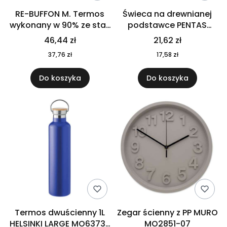
RE-BUFFON M. Termos
Świeca na drewnianej
wykonany w 90% ze stali
podstawce PENTAS
nierdzewnej
MO6282-40
46,44 zł
21,62 zł
pochodzącej z
37,76 zł
17,58 zł
recyklingu 520 ml 94294
Do koszyka
Do koszyka
Termos dwuścienny 1L
Zegar ścienny z PP MURO
HELSINKI LARGE MO6373-
MO2851-07