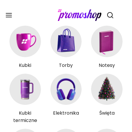
Gadże
Otwórz wy
Kubki
Torby
Notesy
Kubki
Elektronika
Święta
termiczne