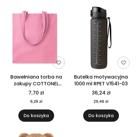
Bawełniana torba na
Butelka motywacyjna
zakupy COTTONEL
1000 ml RPET V1541-03
COLOUR++ MO9846-11
7,70 zł
36,24 zł
6,26 zł
29,46 zł
Do koszyka
Do koszyka