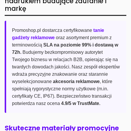
nadrukiem budujące zaufanie i
markę
Promoshop.pl dostarcza certyfikowane
tanie
gadżety reklamowe
oraz asortyment premium z
terminowością
SLA na poziomie 99% i dostawą w
72h.
Budujemy bezkompromisowy autorytet
Twojego biznesu w relacjach B2B, opierając się na
twardych dowodach jakości. Nasz zespół ekspertów
wdraża precyzyjne znakowanie oraz starannie
wyselekcjonowane
akcesoria reklamowe
, które
spełniają rygorystyczne normy użytkowe (m.in.
certyfikaty CE, IP67). Bezpieczeństwo transakcji
potwierdza nasz ocena
4.9/5 w TrustMate.
Skuteczne materiały promocyjne