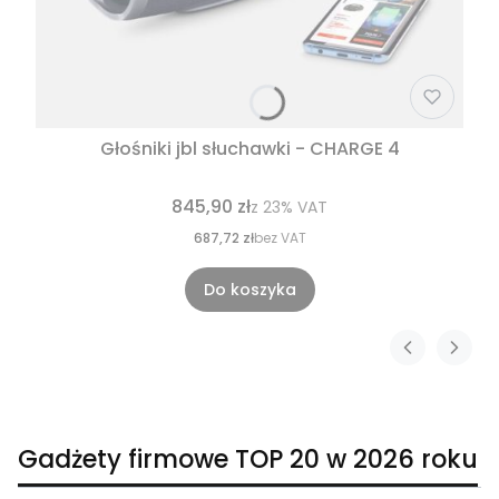
Głośniki jbl słuchawki - CHARGE 4
845,90 zł
z
23%
VAT
687,72 zł
bez VAT
Do koszyka
Gadżety firmowe TOP 20 w 2026 roku