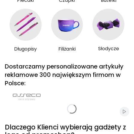
Plecaki
Czapki
Butelki
Słodycze
Długopisy
Filiżanki
Dostarczamy personalizowane artykuły
reklamowe 300 największym firmom w
Polsce:
Włąc
Dlaczego Klienci wybierają gadżety z