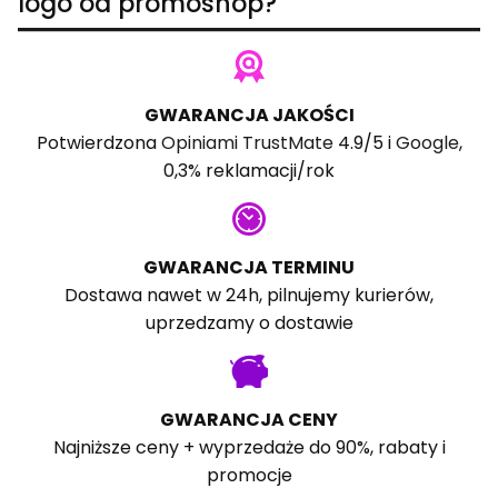
logo od promoshop?
GWARANCJA JAKOŚCI
Potwierdzona
Opiniami TrustMate
4.9/5 i
Google
,
0,3% reklamacji/rok
GWARANCJA TERMINU
Dostawa nawet w 24h, pilnujemy kurierów,
uprzedzamy o dostawie
GWARANCJA CENY
Najniższe ceny + wyprzedaże do 90%, rabaty i
promocje