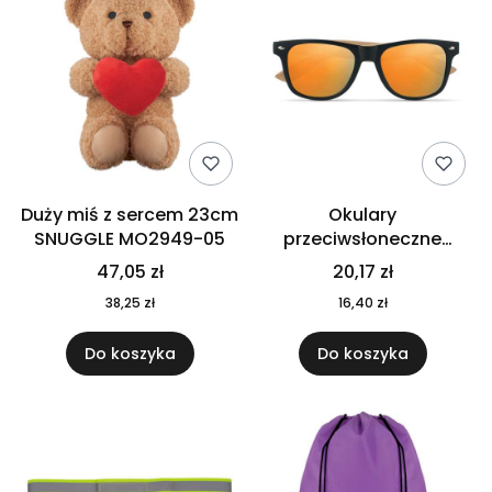
Duży miś z sercem 23cm
Okulary
SNUGGLE MO2949-05
przeciwsłoneczne
CALIFORNIA TOUCH
47,05 zł
20,17 zł
MO9617-10
38,25 zł
16,40 zł
Do koszyka
Do koszyka