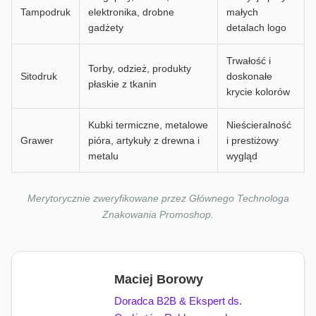
Tampodruk
elektronika, drobne
małych
gadżety
detalach logo
Trwałość i
Torby, odzież, produkty
Sitodruk
doskonałe
płaskie z tkanin
krycie kolorów
Kubki termiczne, metalowe
Nieścieralność
Grawer
pióra, artykuły z drewna i
i prestiżowy
metalu
wygląd
Merytorycznie zweryfikowane przez Głównego Technologa
Znakowania Promoshop.
Maciej Borowy
Doradca B2B & Ekspert ds.