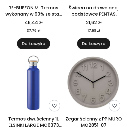
RE-BUFFON M. Termos
Świeca na drewnianej
wykonany w 90% ze stali
podstawce PENTAS
nierdzewnej
MO6282-40
46,44 zł
21,62 zł
pochodzącej z
37,76 zł
17,58 zł
recyklingu 520 ml 94294
Do koszyka
Do koszyka
Termos dwuścienny 1L
Zegar ścienny z PP MURO
HELSINKI LARGE MO6373-
MO2851-07