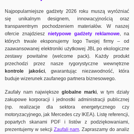
Najpopularniejsze gadżety 2026 roku muszą wyróżniać
się unikalnym designem, innowacyjnością oraz
transparentnym pochodzeniem materiałów. W naszej
ofercie znajdziesz
nietypowe gadżety reklamowe
, na
których trwale eksponujemy logo Twojej firmy – od
zaawansowanej elektroniki użytkowej JBL po ekologiczne
zestawy powitalne (welcome pack). Każdy produkt
przechodzi przez nasze rygorystyczne wewnętrzne
kontrole jako
ści
, gwarantując niezawodność, która
buduje wizerunek zaufanego partnera biznesowego.
Zaufały nam największe
globalne marki
, w tym działy
zakupowe korporacji i jednostki administracji publicznej
(np. realizacje dla sektora energetycznego czy
motoryzacyjnego, jak Mercedes czy IKEA). Listę referencji,
popartych skanami PDF i listów z podziękowaniami,
prezentujemy w sekcji
Zaufali nam
. Zapraszamy do analiz