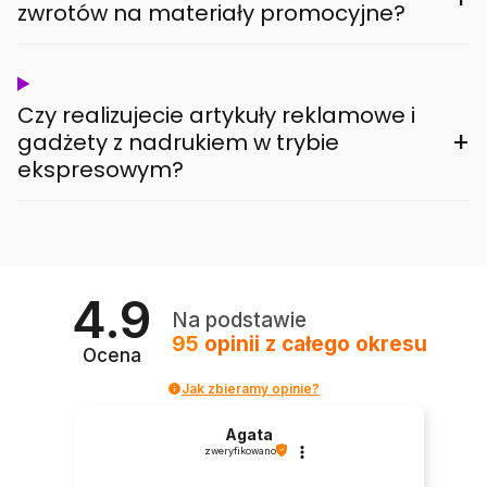
zwrotów na materiały promocyjne?
Czy realizujecie artykuły reklamowe i
+
gadżety z nadrukiem w trybie
ekspresowym?
4.9
Na podstawie
95
opinii
z całego okresu
Ocena
Jak zbieramy opinie?
Agata
zweryfikowano