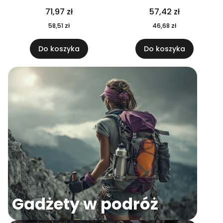
04
71,97 zł
57,42 zł
58,51 zł
46,68 zł
Do koszyka
Do koszyka
Gadżety w podróż