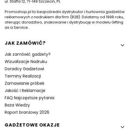
ul. Staffa 12, 71-149 Szczecin, PL
Promoshop.pl to bezpośredni dystrybutor i hurtownia gadżetów
reklamowych z nadrukiem dla firm (B2B). Działamy od 1998 roku,
oferując doradztwo, znakowanie i dystrybucję w modelu Gifting
as a Service.
Linki w stopce
JAK ZAMÓWIĆ?
Jak zamówić gadżety?
Wizualizacje Nadruku
Doradcy Gadżetowi
Terminy Realizacji
Zamawianie próbek
Jakość i Reklamacje
FAQ Najczęstsze pytania
Baza Wiedzy
Raport branżowy 2026
GADŻETOWE OKAZJE