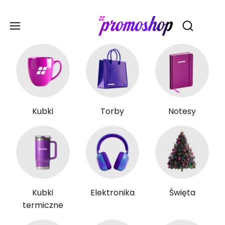
Gadże
Otwórz wy
Kubki
Torby
Notesy
Kubki
Elektronika
Święta
termiczne