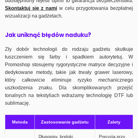
udostępniony rejestr opinii to gwarancja bezpieczeństwa.
Skontaktuj się z nami
w celu przygotowania bezpłatnej
wizualizacji na gadżetach.
J
ak uniknąć błędów naduku?
Zły dobór technologii do rodzaju gadżetu skutkuje
łuszczeniem się farby i spadkiem autorytetuj. W
Promoshop stosujemy rygorystyczne matryce decyzyjne i
dedykowane metody, takie jak trwały grawer laserowy,
który całkowicie eliminuje ryzyko mechanicznego
uszkodzenia znaku. Dla skomplikowanych przejść
tonalnych na tekstyliach wdrażamy technologię DTF lub
sublimację.
Metoda
Zastosowanie gadżetu
Zalety
Długopisy, breloki,
Precyzja przy