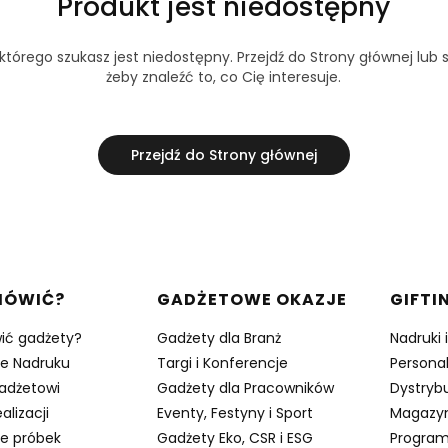
Produkt jest niedostępny
tórego szukasz jest niedostępny. Przejdź do Strony głównej lub s
żeby znaleźć to, co Cię interesuje.
Przejdź do Strony głównej
w stopce
MÓWIĆ?
GADŻETOWE OKAZJE
GIFTI
ić gadżety?
Gadżety dla Branż
Nadruki 
je Nadruku
Targi i Konferencje
Persona
adżetowi
Gadżety dla Pracowników
Dystrybu
alizacji
Eventy, Festyny i Sport
Magazy
e próbek
Gadżety Eko, CSR i ESG
Program