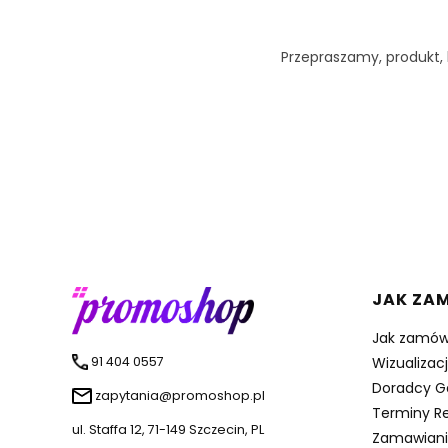
Przepraszamy, produkt, k
Linki 
JAK ZA
Jak zamów
91 404 0557
Wizualizac
Doradcy G
zapytania@promoshop.pl
Terminy Re
ul. Staffa 12, 71-149 Szczecin, PL
Zamawiani