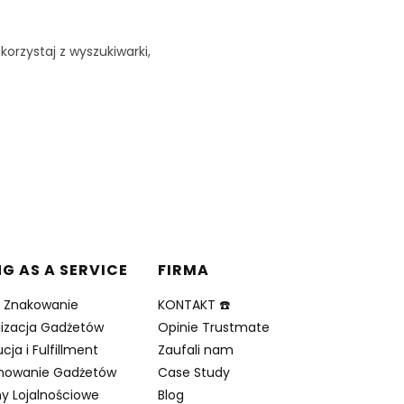
korzystaj z wyszukiwarki,
NG AS A SERVICE
FIRMA
i Znakowanie
KONTAKT ☎️
lizacja Gadżetów
Opinie Trustmate
cja i Fulfillment
Zaufali nam
nowanie Gadżetów
Case Study
y Lojalnościowe
Blog