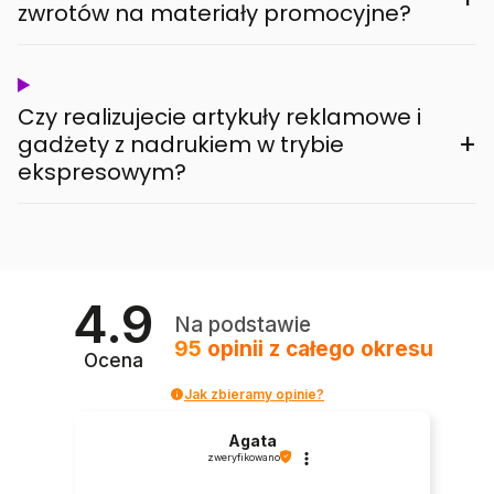
zwrotów na materiały promocyjne?
Czy realizujecie artykuły reklamowe i
+
gadżety z nadrukiem w trybie
ekspresowym?
4.9
Na podstawie
95
opinii
z całego okresu
Ocena
Jak zbieramy opinie?
Agata
zweryfikowano