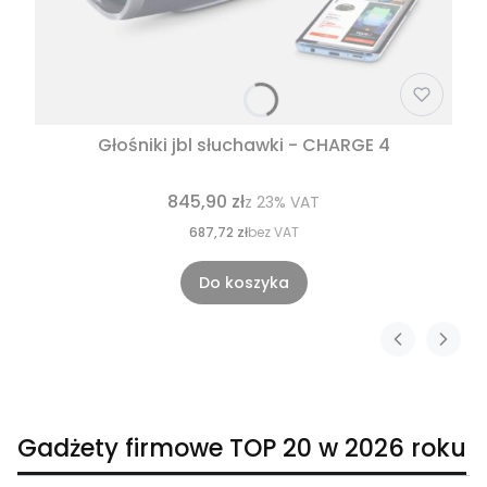
Głośniki jbl słuchawki - CHARGE 4
845,90 zł
z
23%
VAT
687,72 zł
bez VAT
Do koszyka
Gadżety firmowe TOP 20 w 2026 roku