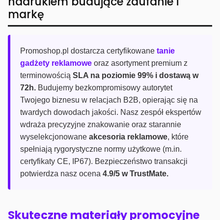
nadrukiem budujące zaufanie i
markę
Promoshop.pl dostarcza certyfikowane
tanie
gadżety reklamowe
oraz asortyment premium z
terminowością
SLA na poziomie 99% i dostawą w
72h.
Budujemy bezkompromisowy autorytet
Twojego biznesu w relacjach B2B, opierając się na
twardych dowodach jakości. Nasz zespół ekspertów
wdraża precyzyjne znakowanie oraz starannie
wyselekcjonowane
akcesoria reklamowe
, które
spełniają rygorystyczne normy użytkowe (m.in.
certyfikaty CE, IP67). Bezpieczeństwo transakcji
potwierdza nasz ocena
4.9/5 w TrustMate.
Skuteczne materiały promocyjne