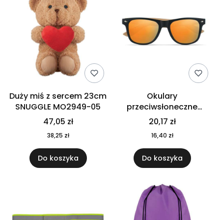
Duży miś z sercem 23cm
Okulary
SNUGGLE MO2949-05
przeciwsłoneczne
CALIFORNIA TOUCH
47,05 zł
20,17 zł
MO9617-10
38,25 zł
16,40 zł
Do koszyka
Do koszyka