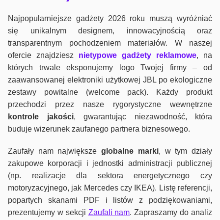
Najpopularniejsze gadżety 2026 roku muszą wyróżniać
się unikalnym designem, innowacyjnością oraz
transparentnym pochodzeniem materiałów. W naszej
ofercie znajdziesz
nietypowe gadżety reklamowe
, na
których trwale eksponujemy logo Twojej firmy – od
zaawansowanej elektroniki użytkowej JBL po ekologiczne
zestawy powitalne (welcome pack). Każdy produkt
przechodzi przez nasze rygorystyczne wewnętrzne
kontrole jako
ści
, gwarantując niezawodność, która
buduje wizerunek zaufanego partnera biznesowego.
Zaufały nam największe
globalne marki
, w tym działy
zakupowe korporacji i jednostki administracji publicznej
(np. realizacje dla sektora energetycznego czy
motoryzacyjnego, jak Mercedes czy IKEA). Listę referencji,
popartych skanami PDF i listów z podziękowaniami,
prezentujemy w sekcji
Zaufali nam
. Zapraszamy do analiz