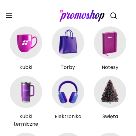
Gadże
Otwórz wy
Kubki
Torby
Notesy
Kubki
Elektronika
Święta
termiczne