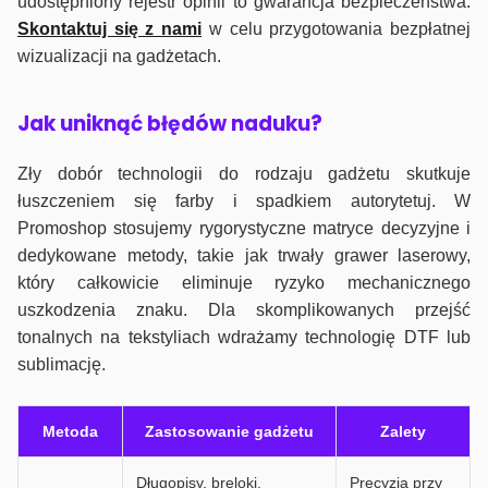
udostępniony rejestr opinii to gwarancja bezpieczeństwa.
Skontaktuj się z nami
w celu przygotowania bezpłatnej
wizualizacji na gadżetach.
J
ak uniknąć błędów naduku?
Zły dobór technologii do rodzaju gadżetu skutkuje
łuszczeniem się farby i spadkiem autorytetuj. W
Promoshop stosujemy rygorystyczne matryce decyzyjne i
dedykowane metody, takie jak trwały grawer laserowy,
który całkowicie eliminuje ryzyko mechanicznego
uszkodzenia znaku. Dla skomplikowanych przejść
tonalnych na tekstyliach wdrażamy technologię DTF lub
sublimację.
Metoda
Zastosowanie gadżetu
Zalety
Długopisy, breloki,
Precyzja przy