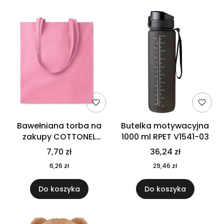
Bawełniana torba na
Butelka motywacyjna
zakupy COTTONEL
1000 ml RPET V1541-03
COLOUR++ MO9846-11
7,70 zł
36,24 zł
6,26 zł
29,46 zł
Do koszyka
Do koszyka