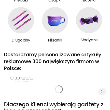
Plecaki
Czapki
Butelki
Słodycze
Długopisy
Filiżanki
Dostarczamy personalizowane artykuły
reklamowe 300 największym firmom w
Polsce:
Włąc
Dlaczego Klienci wybierają gadżety z