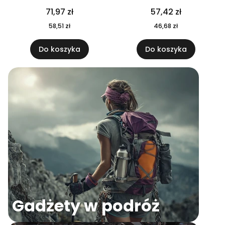
04
71,97 zł
57,42 zł
58,51 zł
46,68 zł
Do koszyka
Do koszyka
Gadżety w podróż