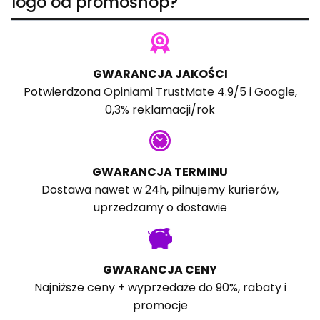
logo od promoshop?
GWARANCJA JAKOŚCI
Potwierdzona
Opiniami TrustMate
4.9/5 i
Google
,
0,3% reklamacji/rok
GWARANCJA TERMINU
Dostawa nawet w 24h, pilnujemy kurierów,
uprzedzamy o dostawie
GWARANCJA CENY
Najniższe ceny + wyprzedaże do 90%, rabaty i
promocje