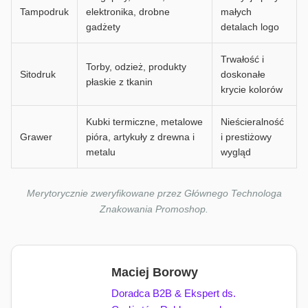
Tampodruk
elektronika, drobne
małych
gadżety
detalach logo
Trwałość i
Torby, odzież, produkty
Sitodruk
doskonałe
płaskie z tkanin
krycie kolorów
Kubki termiczne, metalowe
Nieścieralność
Grawer
pióra, artykuły z drewna i
i prestiżowy
metalu
wygląd
Merytorycznie zweryfikowane przez Głównego Technologa
Znakowania Promoshop.
Maciej Borowy
Doradca B2B & Ekspert ds.