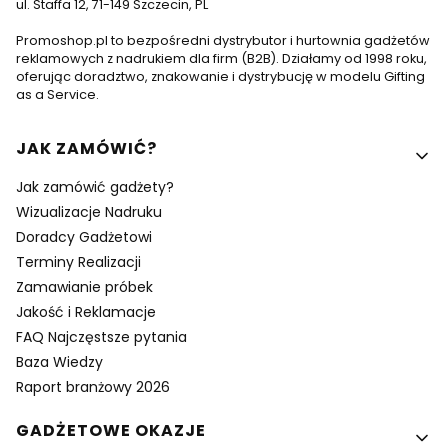
ul. Staffa 12, 71-149 Szczecin, PL
Promoshop.pl to bezpośredni dystrybutor i hurtownia gadżetów
reklamowych z nadrukiem dla firm (B2B). Działamy od 1998 roku,
oferując doradztwo, znakowanie i dystrybucję w modelu Gifting
as a Service.
Linki w stopce
JAK ZAMÓWIĆ?
Jak zamówić gadżety?
Wizualizacje Nadruku
Doradcy Gadżetowi
Terminy Realizacji
Zamawianie próbek
Jakość i Reklamacje
FAQ Najczęstsze pytania
Baza Wiedzy
Raport branżowy 2026
GADŻETOWE OKAZJE