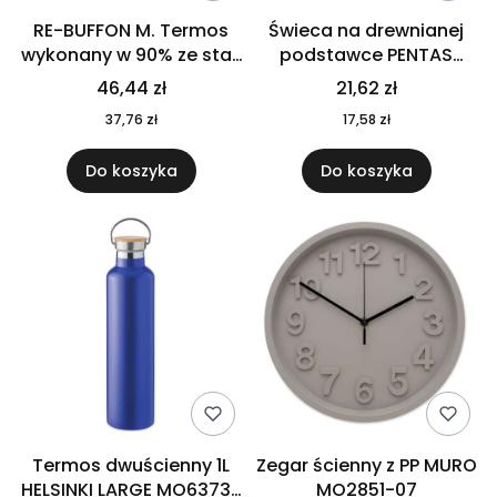
RE-BUFFON M. Termos
Świeca na drewnianej
wykonany w 90% ze stali
podstawce PENTAS
nierdzewnej
MO6282-40
46,44 zł
21,62 zł
pochodzącej z
37,76 zł
17,58 zł
recyklingu 520 ml 94294
Do koszyka
Do koszyka
Termos dwuścienny 1L
Zegar ścienny z PP MURO
HELSINKI LARGE MO6373-
MO2851-07