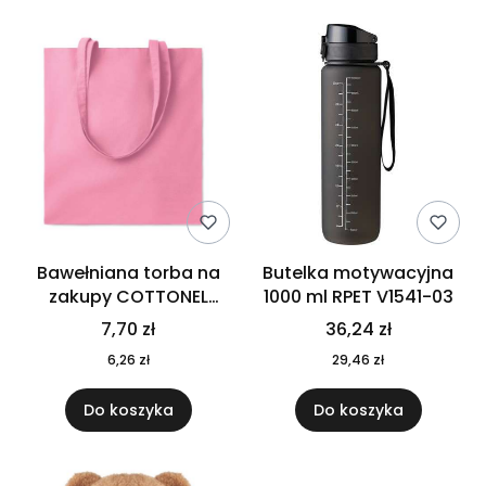
Bawełniana torba na
Butelka motywacyjna
zakupy COTTONEL
1000 ml RPET V1541-03
COLOUR++ MO9846-11
7,70 zł
36,24 zł
6,26 zł
29,46 zł
Do koszyka
Do koszyka