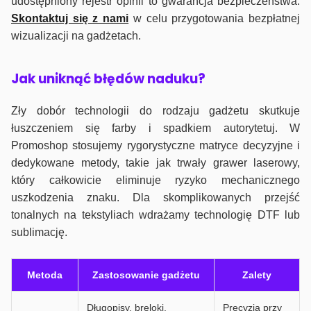
udostępniony rejestr opinii to gwarancja bezpieczeństwa.
Skontaktuj się z nami
w celu przygotowania bezpłatnej
wizualizacji na gadżetach.
J
ak uniknąć błędów naduku?
Zły dobór technologii do rodzaju gadżetu skutkuje
łuszczeniem się farby i spadkiem autorytetuj. W
Promoshop stosujemy rygorystyczne matryce decyzyjne i
dedykowane metody, takie jak trwały grawer laserowy,
który całkowicie eliminuje ryzyko mechanicznego
uszkodzenia znaku. Dla skomplikowanych przejść
tonalnych na tekstyliach wdrażamy technologię DTF lub
sublimację.
Metoda
Zastosowanie gadżetu
Zalety
Długopisy, breloki,
Precyzja przy