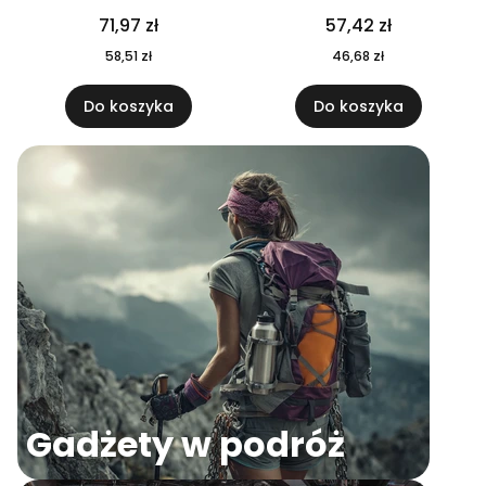
04
71,97 zł
57,42 zł
58,51 zł
46,68 zł
Do koszyka
Do koszyka
Gadżety w podróż