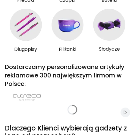
Plecaki
Czapki
Butelki
Słodycze
Długopisy
Filiżanki
Dostarczamy personalizowane artykuły
reklamowe 300 największym firmom w
Polsce:
Włąc
Dlaczego Klienci wybierają gadżety z