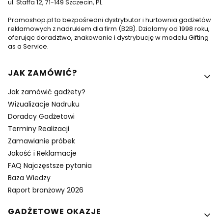
ul. Staffa 12, 71-149 Szczecin, PL
Promoshop.pl to bezpośredni dystrybutor i hurtownia gadżetów
reklamowych z nadrukiem dla firm (B2B). Działamy od 1998 roku,
oferując doradztwo, znakowanie i dystrybucję w modelu Gifting
as a Service.
Linki w stopce
JAK ZAMÓWIĆ?
Jak zamówić gadżety?
Wizualizacje Nadruku
Doradcy Gadżetowi
Terminy Realizacji
Zamawianie próbek
Jakość i Reklamacje
FAQ Najczęstsze pytania
Baza Wiedzy
Raport branżowy 2026
GADŻETOWE OKAZJE