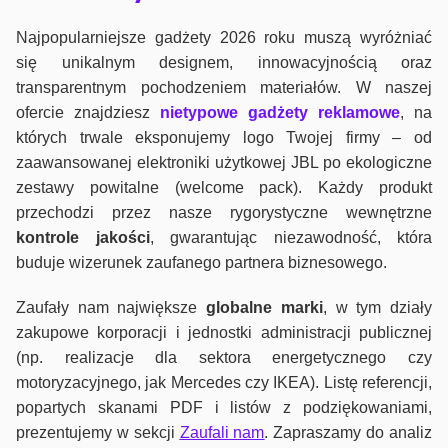
Najpopularniejsze gadżety 2026 roku muszą wyróżniać
się unikalnym designem, innowacyjnością oraz
transparentnym pochodzeniem materiałów. W naszej
ofercie znajdziesz
nietypowe gadżety reklamowe
, na
których trwale eksponujemy logo Twojej firmy – od
zaawansowanej elektroniki użytkowej JBL po ekologiczne
zestawy powitalne (welcome pack). Każdy produkt
przechodzi przez nasze rygorystyczne wewnętrzne
kontrole jako
ści
, gwarantując niezawodność, która
buduje wizerunek zaufanego partnera biznesowego.
Zaufały nam największe
globalne marki
, w tym działy
zakupowe korporacji i jednostki administracji publicznej
(np. realizacje dla sektora energetycznego czy
motoryzacyjnego, jak Mercedes czy IKEA). Listę referencji,
popartych skanami PDF i listów z podziękowaniami,
prezentujemy w sekcji
Zaufali nam
. Zapraszamy do analiz