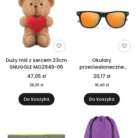
Duży miś z sercem 23cm
Okulary
SNUGGLE MO2949-05
przeciwsłoneczne
CALIFORNIA TOUCH
47,05 zł
20,17 zł
MO9617-10
38,25 zł
16,40 zł
Do koszyka
Do koszyka