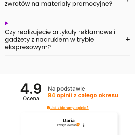
zwrotów na materiały promocyjne?
Czy realizujecie artykuły reklamowe i
+
gadżety z nadrukiem w trybie
ekspresowym?
4.9
Na podstawie
94
opinii
z całego okresu
Ocena
Jak zbieramy opinie?
Daria
zweryfikowano