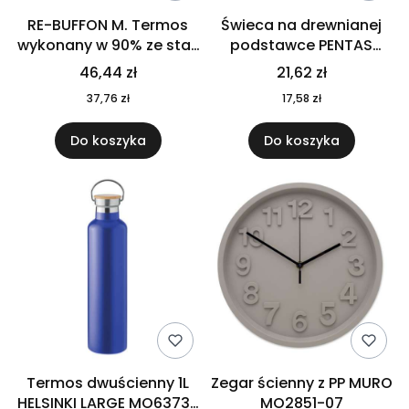
RE-BUFFON M. Termos
Świeca na drewnianej
wykonany w 90% ze stali
podstawce PENTAS
nierdzewnej
MO6282-40
46,44 zł
21,62 zł
pochodzącej z
37,76 zł
17,58 zł
recyklingu 520 ml 94294
Do koszyka
Do koszyka
Termos dwuścienny 1L
Zegar ścienny z PP MURO
HELSINKI LARGE MO6373-
MO2851-07