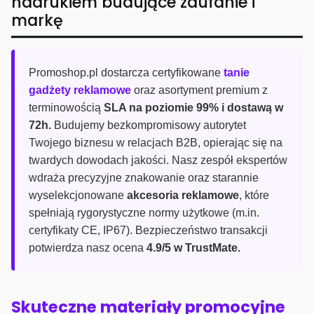
nadrukiem budujące zaufanie i
markę
Promoshop.pl dostarcza certyfikowane
tanie
gadżety reklamowe
oraz asortyment premium z
terminowością
SLA na poziomie 99% i dostawą w
72h.
Budujemy bezkompromisowy autorytet
Twojego biznesu w relacjach B2B, opierając się na
twardych dowodach jakości. Nasz zespół ekspertów
wdraża precyzyjne znakowanie oraz starannie
wyselekcjonowane
akcesoria reklamowe
, które
spełniają rygorystyczne normy użytkowe (m.in.
certyfikaty CE, IP67). Bezpieczeństwo transakcji
potwierdza nasz ocena
4.9/5 w TrustMate.
Skuteczne materiały promocyjne