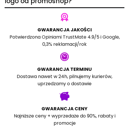
logo od promoshop?
GWARANCJA JAKOŚCI
Potwierdzona
Opiniami TrustMate
4.9/5 i
Google
,
0,3% reklamacji/rok
GWARANCJA TERMINU
Dostawa nawet w 24h, pilnujemy kurierów,
uprzedzamy o dostawie
GWARANCJA CENY
Najniższe ceny + wyprzedaże do 90%, rabaty i
promocje