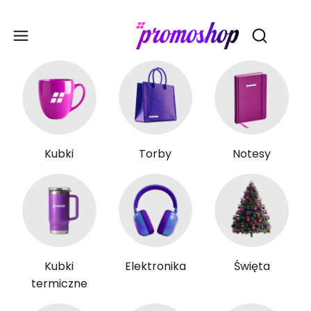
Gadże
Otwórz wy
Kubki
Torby
Notesy
Kubki
Elektronika
Święta
termiczne