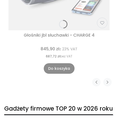
Głośniki jbl słuchawki - CHARGE 4
845,90 zł
z
23%
VAT
687,72 zł
bez VAT
Do koszyka
Gadżety firmowe TOP 20 w 2026 roku