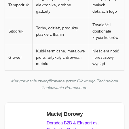
Tampodruk
elektronika, drobne
małych
gadżety
detalach logo
Trwałość i
Torby, odzież, produkty
Sitodruk
doskonałe
płaskie z tkanin
krycie kolorów
Kubki termiczne, metalowe
Nieścieralność
Grawer
pióra, artykuły z drewna i
i prestiżowy
metalu
wygląd
Merytorycznie zweryfikowane przez Głównego Technologa
Znakowania Promoshop.
Maciej Borowy
Doradca B2B & Ekspert ds.