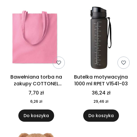
Bawełniana torba na
Butelka motywacyjna
zakupy COTTONEL
1000 ml RPET V1541-03
COLOUR++ MO9846-11
7,70 zł
36,24 zł
6,26 zł
29,46 zł
Do koszyka
Do koszyka