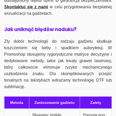
udostępniony rejestr opinii to gwarancja bezpieczeństwa.
Skontaktuj się z nami
w celu przygotowania bezpłatnej
wizualizacji na gadżetach.
J
ak uniknąć błędów naduku?
Zły dobór technologii do rodzaju gadżetu skutkuje
łuszczeniem się farby i spadkiem autorytetuj. W
Promoshop stosujemy rygorystyczne matryce decyzyjne i
dedykowane metody, takie jak trwały grawer laserowy,
który całkowicie eliminuje ryzyko mechanicznego
uszkodzenia znaku. Dla skomplikowanych przejść
tonalnych na tekstyliach wdrażamy technologię DTF lub
sublimację.
Metoda
Zastosowanie gadżetu
Zalety
Długopisy, breloki,
Precyzja przy