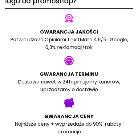
logo od promoshop?
GWARANCJA JAKOŚCI
Potwierdzona
Opiniami TrustMate
4.9/5 i
Google
,
0,3% reklamacji/rok
GWARANCJA TERMINU
Dostawa nawet w 24h, pilnujemy kurierów,
uprzedzamy o dostawie
GWARANCJA CENY
Najniższe ceny + wyprzedaże do 90%, rabaty i
promocje