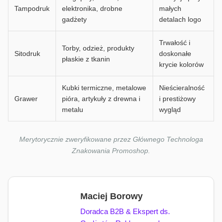
Tampodruk
elektronika, drobne
małych
gadżety
detalach logo
Trwałość i
Torby, odzież, produkty
Sitodruk
doskonałe
płaskie z tkanin
krycie kolorów
Kubki termiczne, metalowe
Nieścieralność
Grawer
pióra, artykuły z drewna i
i prestiżowy
metalu
wygląd
Merytorycznie zweryfikowane przez Głównego Technologa
Znakowania Promoshop.
Maciej Borowy
Doradca B2B & Ekspert ds.