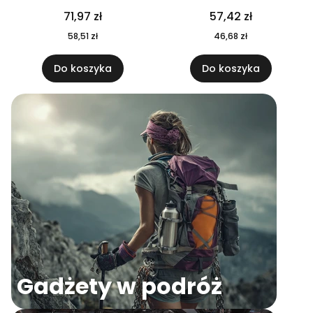
04
71,97 zł
57,42 zł
58,51 zł
46,68 zł
Do koszyka
Do koszyka
Gadżety w podróż