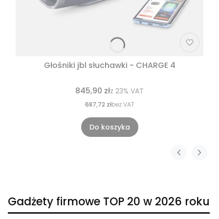
Głośniki jbl słuchawki - CHARGE 4
845,90 zł
z
23%
VAT
687,72 zł
bez VAT
Do koszyka
Gadżety firmowe TOP 20 w 2026 roku