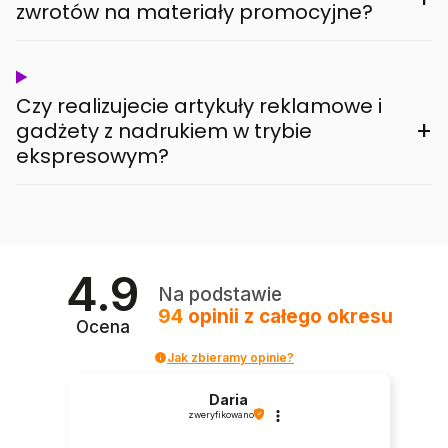
zwrotów na materiały promocyjne?
Czy realizujecie artykuły reklamowe i
+
gadżety z nadrukiem w trybie
ekspresowym?
4.9
Na podstawie
94
opinii
z całego okresu
Ocena
Jak zbieramy opinie?
Daria
zweryfikowano