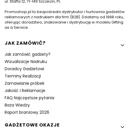
ul. Staffa 12, 71-149 Szczecin, PL
Promoshop.pl to bezpośredni dystrybutor i hurtownia gadżetów
reklamowych z nadrukiem dla firm (B2B). Działamy od 1998 roku,
oferując doradztwo, znakowanie i dystrybucję w modelu Gifting
as a Service.
Linki w stopce
JAK ZAMÓWIĆ?
Jak zamówić gadżety?
Wizualizacje Nadruku
Doradcy Gadżetowi
Terminy Realizacji
Zamawianie próbek
Jakość i Reklamacje
FAQ Najczęstsze pytania
Baza Wiedzy
Raport branżowy 2026
GADŻETOWE OKAZJE