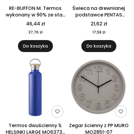
RE-BUFFON M. Termos
Świeca na drewnianej
wykonany w 90% ze stali
podstawce PENTAS
nierdzewnej
MO6282-40
46,44 zł
21,62 zł
pochodzącej z
37,76 zł
17,58 zł
recyklingu 520 ml 94294
Do koszyka
Do koszyka
Termos dwuścienny 1L
Zegar ścienny z PP MURO
HELSINKI LARGE MO6373-
MO2851-07