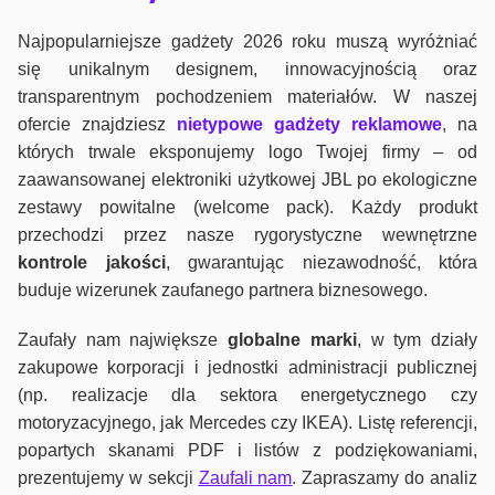
Najpopularniejsze gadżety 2026 roku muszą wyróżniać
się unikalnym designem, innowacyjnością oraz
transparentnym pochodzeniem materiałów. W naszej
ofercie znajdziesz
nietypowe gadżety reklamowe
, na
których trwale eksponujemy logo Twojej firmy – od
zaawansowanej elektroniki użytkowej JBL po ekologiczne
zestawy powitalne (welcome pack). Każdy produkt
przechodzi przez nasze rygorystyczne wewnętrzne
kontrole jako
ści
, gwarantując niezawodność, która
buduje wizerunek zaufanego partnera biznesowego.
Zaufały nam największe
globalne marki
, w tym działy
zakupowe korporacji i jednostki administracji publicznej
(np. realizacje dla sektora energetycznego czy
motoryzacyjnego, jak Mercedes czy IKEA). Listę referencji,
popartych skanami PDF i listów z podziękowaniami,
prezentujemy w sekcji
Zaufali nam
. Zapraszamy do analiz