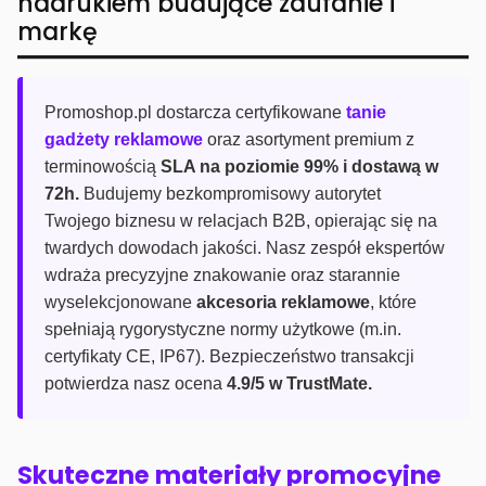
nadrukiem budujące zaufanie i
markę
Promoshop.pl dostarcza certyfikowane
tanie
gadżety reklamowe
oraz asortyment premium z
terminowością
SLA na poziomie 99% i dostawą w
72h.
Budujemy bezkompromisowy autorytet
Twojego biznesu w relacjach B2B, opierając się na
twardych dowodach jakości. Nasz zespół ekspertów
wdraża precyzyjne znakowanie oraz starannie
wyselekcjonowane
akcesoria reklamowe
, które
spełniają rygorystyczne normy użytkowe (m.in.
certyfikaty CE, IP67). Bezpieczeństwo transakcji
potwierdza nasz ocena
4.9/5 w TrustMate.
Skuteczne materiały promocyjne