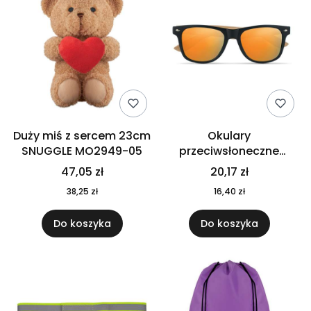
Duży miś z sercem 23cm
Okulary
SNUGGLE MO2949-05
przeciwsłoneczne
CALIFORNIA TOUCH
47,05 zł
20,17 zł
MO9617-10
38,25 zł
16,40 zł
Do koszyka
Do koszyka