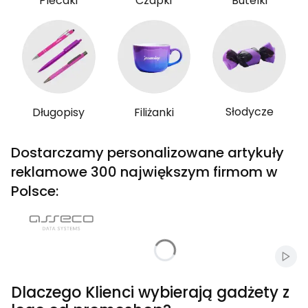
Plecaki
Czapki
Butelki
Słodycze
Długopisy
Filiżanki
Dostarczamy personalizowane artykuły
reklamowe 300 największym firmom w
Polsce:
Włąc
Dlaczego Klienci wybierają gadżety z