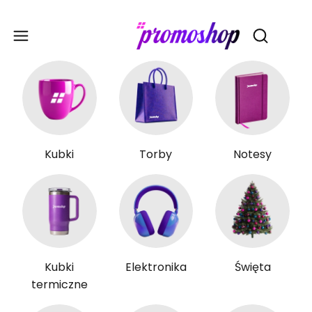
Gadże
Otwórz wy
Kubki
Torby
Notesy
Kubki
Elektronika
Święta
termiczne