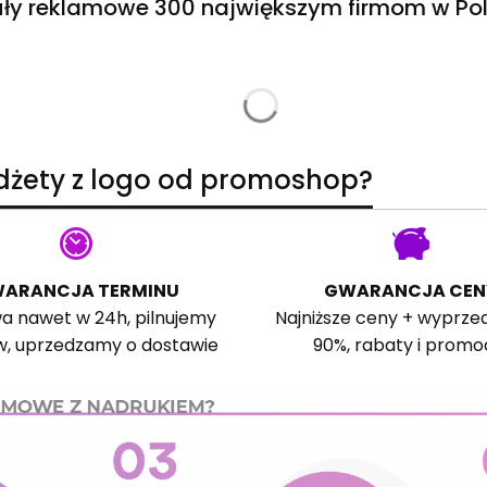
ły reklamowe 300 największym firmom w Pol
adżety z logo od promoshop?
ARANCJA TERMINU
GWARANCJA CEN
a nawet w 24h, pilnujemy
Najniższe ceny + wyprze
w, uprzedzamy o dostawie
90%, rabaty i promo