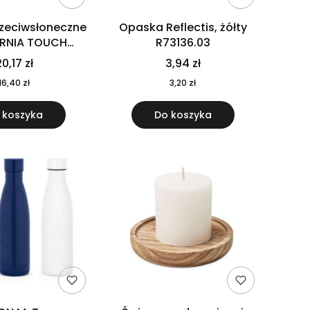
rzeciwsłoneczne
Opaska Reflectis, żółty
ORNIA TOUCH
R73136.03
9617-10
0,17 zł
3,94 zł
16,40 zł
3,20 zł
 koszyka
Do koszyka