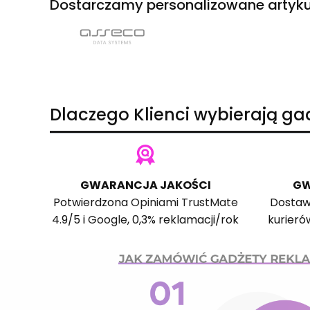
Dostarczamy personalizowane artyku
Dlaczego Klienci wybierają g
GWARANCJA JAKOŚCI
GW
Potwierdzona
Opiniami TrustMate
Dostaw
4.9/5 i
Google
, 0,3% reklamacji/rok
kurieró