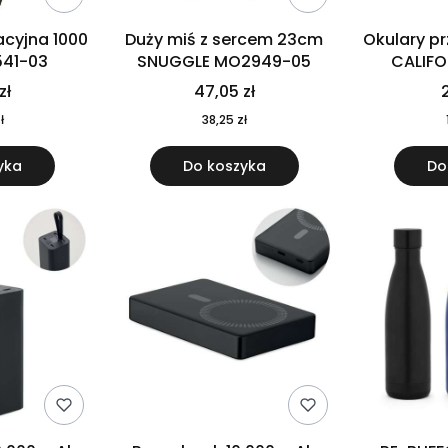
cyjna 1000
Duży miś z sercem 23cm
Okulary p
541-03
SNUGGLE MO2949-05
CALIF
MO
zł
47,05 zł
2
ł
38,25 zł
yka
Do koszyka
Do