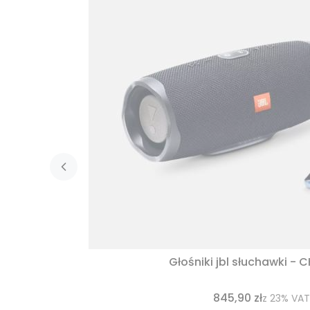
Głośniki jbl słuchawki - 
845,90 zł
z
23%
VAT