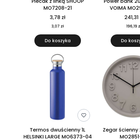
Plecak z linką SHOOP
Power bank 2
MO7208-21
VOIMA MO2
3,78 zł
241,31 
3,07 zł
196,19 z
Do koszyka
Do kosz
Termos dwuścienny 1L
Zegar ścienny
HELSINKI LARGE MO6373-04
MO2851