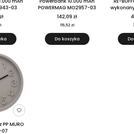
0.000 mAh
Powerbank 10.000 mAh
RE-BUFF
943-03
POWERMAG MO2957-03
wykonany 
nierdzewne
zł
142,09 zł
4
recykling
ł
115,52 zł
yka
Do koszyka
Do
 z PP MURO
-07