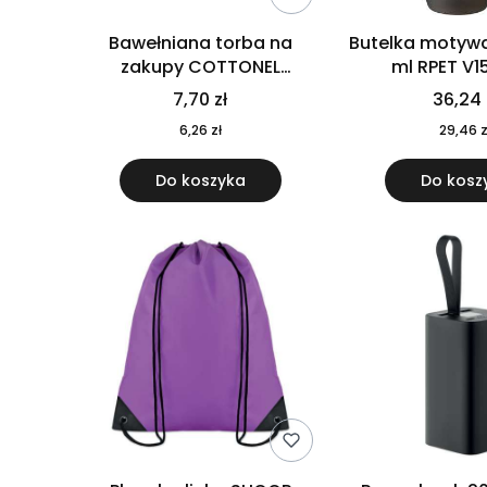
Bawełniana torba na
Butelka motywa
zakupy COTTONEL
ml RPET V1
COLOUR++ MO9846-11
7,70 zł
36,24 
6,26 zł
29,46 z
Do koszyka
Do kosz