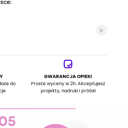
sce:
Włącz autom
Y
GWARANCJA OPIEKI
daże do
Proste wyceny w 2h. Akceptujesz
cje
projekty, nadruki i próbki