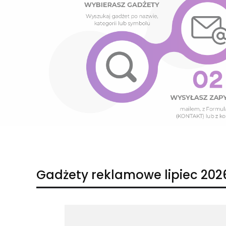
Naciśnij Enter lub spację, aby otworzyć stronę.
Naciśnij Enter lub spację, aby otworzyć stronę.
Gadżety reklamowe lipiec 202