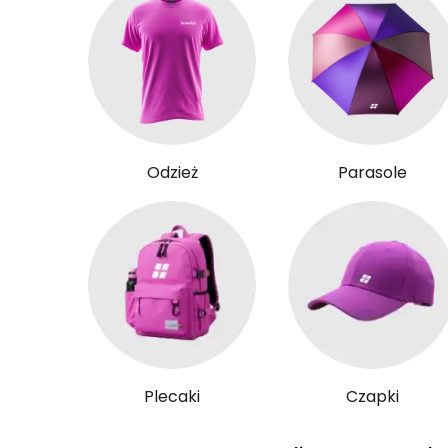
Odzież
Parasole
Plecaki
Czapki