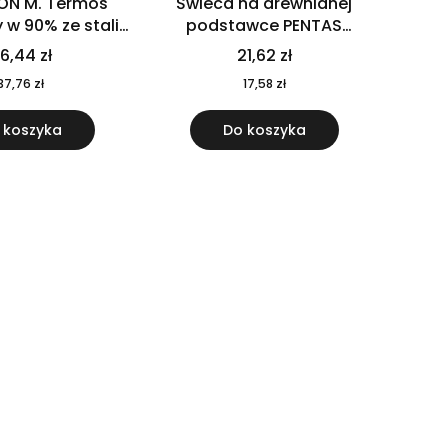
ON M. Termos
Świeca na drewnianej
w 90% ze stali
podstawce PENTAS
j pochodzącej z
MO6282-40
6,44 zł
21,62 zł
u 520 ml 94294
37,76 zł
17,58 zł
 koszyka
Do koszyka