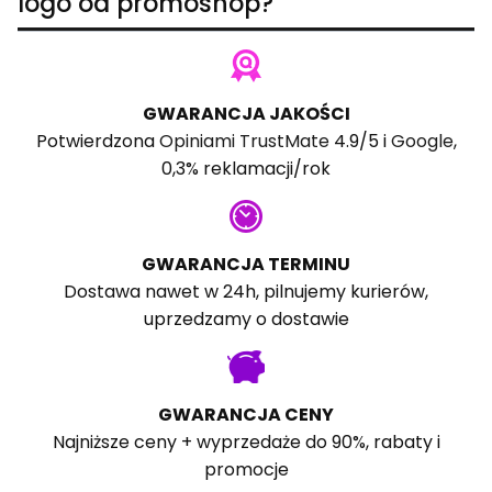
logo od promoshop?
GWARANCJA JAKOŚCI
Potwierdzona
Opiniami TrustMate
4.9/5 i
Google
,
0,3% reklamacji/rok
GWARANCJA TERMINU
Dostawa nawet w 24h, pilnujemy kurierów,
uprzedzamy o dostawie
GWARANCJA CENY
Najniższe ceny + wyprzedaże do 90%, rabaty i
promocje