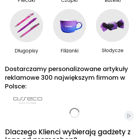
Plecaki
Czapki
Butelki
Słodycze
Długopisy
Filiżanki
Dostarczamy personalizowane artykuły
reklamowe 300 największym firmom w
Polsce:
Włąc
Dlaczego Klienci wybierają gadżety z