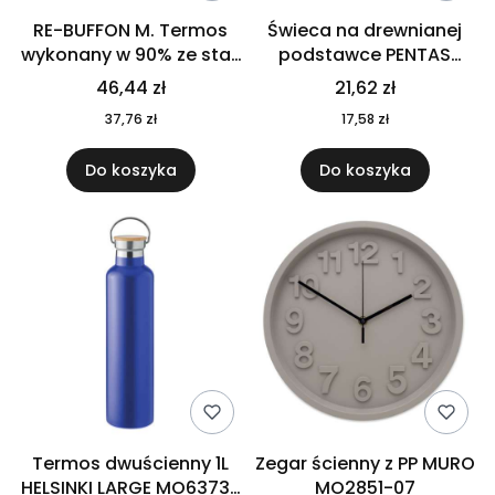
RE-BUFFON M. Termos
Świeca na drewnianej
wykonany w 90% ze stali
podstawce PENTAS
nierdzewnej
MO6282-40
46,44 zł
21,62 zł
pochodzącej z
37,76 zł
17,58 zł
recyklingu 520 ml 94294
Do koszyka
Do koszyka
Termos dwuścienny 1L
Zegar ścienny z PP MURO
HELSINKI LARGE MO6373-
MO2851-07