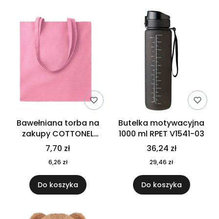
Bawełniana torba na
Butelka motywacyjna
zakupy COTTONEL
1000 ml RPET V1541-03
COLOUR++ MO9846-11
7,70 zł
36,24 zł
6,26 zł
29,46 zł
Do koszyka
Do koszyka