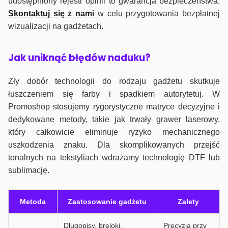
udostępniony rejestr opinii to gwarancja bezpieczeństwa.
Skontaktuj się z nami
w celu przygotowania bezpłatnej
wizualizacji na gadżetach.
J
ak uniknąć błędów naduku?
Zły dobór technologii do rodzaju gadżetu skutkuje
łuszczeniem się farby i spadkiem autorytetuj. W
Promoshop stosujemy rygorystyczne matryce decyzyjne i
dedykowane metody, takie jak trwały grawer laserowy,
który całkowicie eliminuje ryzyko mechanicznego
uszkodzenia znaku. Dla skomplikowanych przejść
tonalnych na tekstyliach wdrażamy technologię DTF lub
sublimację.
Metoda
Zastosowanie gadżetu
Zalety
Długopisy, breloki,
Precyzja przy