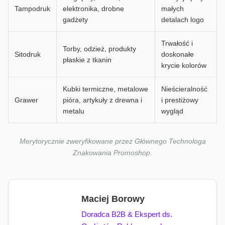
Tampodruk
elektronika, drobne
małych
gadżety
detalach logo
Trwałość i
Torby, odzież, produkty
Sitodruk
doskonałe
płaskie z tkanin
krycie kolorów
Kubki termiczne, metalowe
Nieścieralność
Grawer
pióra, artykuły z drewna i
i prestiżowy
metalu
wygląd
Merytorycznie zweryfikowane przez Głównego Technologa
Znakowania Promoshop.
Maciej Borowy
Doradca B2B & Ekspert ds.