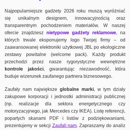
Najpopularniejsze gadżety 2026 roku muszą wyróżniać
się unikalnym designem, innowacyjnością oraz
transparentnym pochodzeniem materiałów. W naszej
ofercie znajdziesz
nietypowe gadżety reklamowe
, na
których trwale eksponujemy logo Twojej firmy – od
zaawansowanej elektroniki użytkowej JBL po ekologiczne
zestawy powitalne (welcome pack). Każdy produkt
przechodzi przez nasze rygorystyczne wewnętrzne
kontrole jako
ści
, gwarantując niezawodność, która
buduje wizerunek zaufanego partnera biznesowego.
Zaufały nam największe
globalne marki
, w tym działy
zakupowe korporacji i jednostki administracji publicznej
(np. realizacje dla sektora energetycznego czy
motoryzacyjnego, jak Mercedes czy IKEA). Listę referencji,
popartych skanami PDF i listów z podziękowaniami,
prezentujemy w sekcji
Zaufali nam
. Zapraszamy do analiz