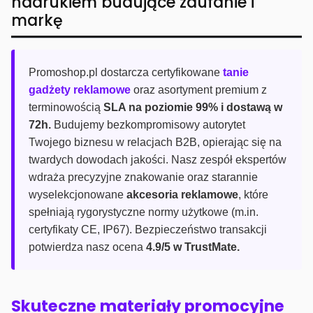
nadrukiem budujące zaufanie i
markę
Promoshop.pl dostarcza certyfikowane
tanie
gadżety reklamowe
oraz asortyment premium z
terminowością
SLA na poziomie 99% i dostawą w
72h.
Budujemy bezkompromisowy autorytet
Twojego biznesu w relacjach B2B, opierając się na
twardych dowodach jakości. Nasz zespół ekspertów
wdraża precyzyjne znakowanie oraz starannie
wyselekcjonowane
akcesoria reklamowe
, które
spełniają rygorystyczne normy użytkowe (m.in.
certyfikaty CE, IP67). Bezpieczeństwo transakcji
potwierdza nasz ocena
4.9/5 w TrustMate.
Skuteczne materiały promocyjne