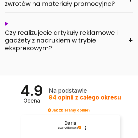
zwrotów na materiały promocyjne?
Czy realizujecie artykuły reklamowe i
+
gadżety z nadrukiem w trybie
ekspresowym?
4.9
Na podstawie
94
opinii
z całego okresu
Ocena
Jak zbieramy opinie?
Daria
zweryfikowano