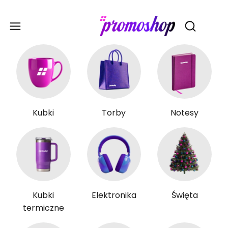
Gadże
Otwórz wy
Kubki
Torby
Notesy
Kubki
Elektronika
Święta
termiczne