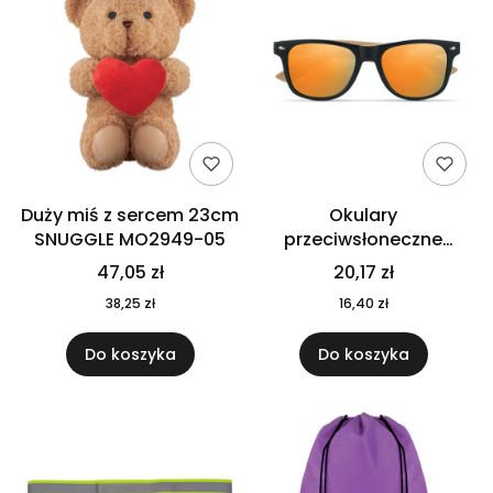
Duży miś z sercem 23cm
Okulary
SNUGGLE MO2949-05
przeciwsłoneczne
CALIFORNIA TOUCH
47,05 zł
20,17 zł
MO9617-10
38,25 zł
16,40 zł
Do koszyka
Do koszyka