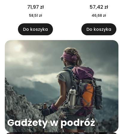
04
71,97 zł
57,42 zł
58,51 zł
46,68 zł
Do koszyka
Do koszyka
Gadżety w podróż