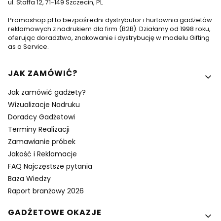
ul. Staffa 12, 71-149 Szczecin, PL
Promoshop.pl to bezpośredni dystrybutor i hurtownia gadżetów
reklamowych z nadrukiem dla firm (B2B). Działamy od 1998 roku,
oferując doradztwo, znakowanie i dystrybucję w modelu Gifting
as a Service.
Linki w stopce
JAK ZAMÓWIĆ?
Jak zamówić gadżety?
Wizualizacje Nadruku
Doradcy Gadżetowi
Terminy Realizacji
Zamawianie próbek
Jakość i Reklamacje
FAQ Najczęstsze pytania
Baza Wiedzy
Raport branżowy 2026
GADŻETOWE OKAZJE