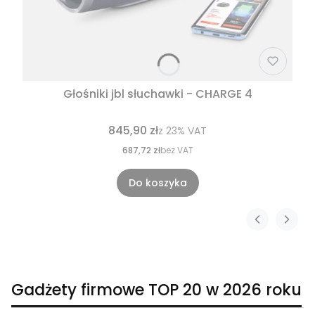
Głośniki jbl słuchawki - CHARGE 4
845,90 zł
z
23%
VAT
687,72 zł
bez VAT
Do koszyka
Gadżety firmowe TOP 20 w 2026 roku