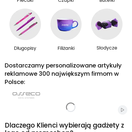
Plecaki
Czapki
Butelki
Słodycze
Długopisy
Filiżanki
Dostarczamy personalizowane artykuły
reklamowe 300 największym firmom w
Polsce:
Włąc
Dlaczego Klienci wybierają gadżety z