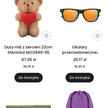
Duży miś z sercem 23cm
Okulary
SNUGGLE MO2949-05
przeciwsłoneczne
CALIFORNIA TOUCH
47,05 zł
20,17 zł
MO9617-10
38,25 zł
16,40 zł
Do koszyka
Do koszyka