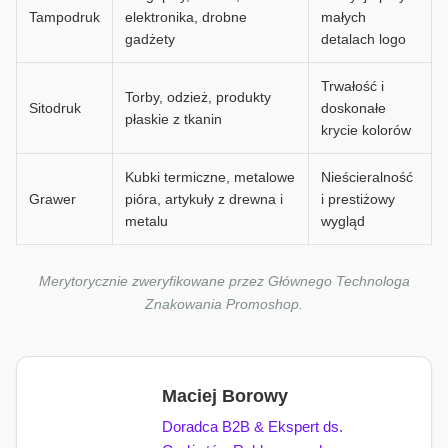
Tampodruk
elektronika, drobne
małych
gadżety
detalach logo
Trwałość i
Torby, odzież, produkty
Sitodruk
doskonałe
płaskie z tkanin
krycie kolorów
Kubki termiczne, metalowe
Nieścieralność
Grawer
pióra, artykuły z drewna i
i prestiżowy
metalu
wygląd
Merytorycznie zweryfikowane przez Głównego Technologa
Znakowania Promoshop.
Maciej Borowy
Doradca B2B & Ekspert ds.