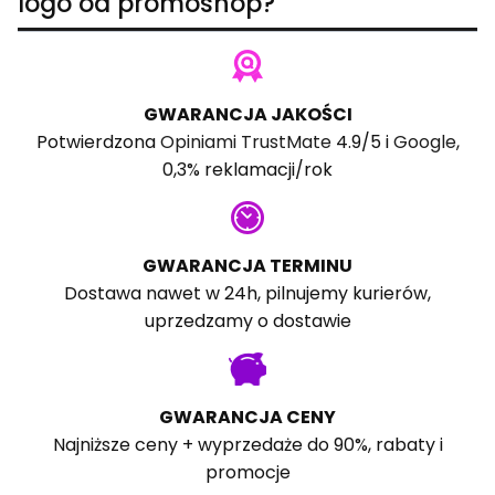
logo od promoshop?
GWARANCJA JAKOŚCI
Potwierdzona
Opiniami TrustMate
4.9/5 i
Google
,
0,3% reklamacji/rok
GWARANCJA TERMINU
Dostawa nawet w 24h, pilnujemy kurierów,
uprzedzamy o dostawie
GWARANCJA CENY
Najniższe ceny + wyprzedaże do 90%, rabaty i
promocje