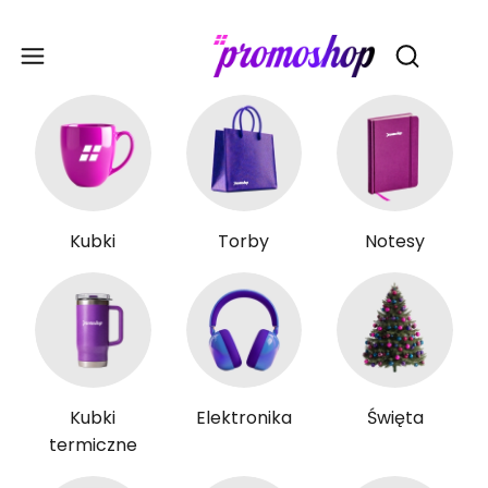
Gadże
Otwórz wy
Kubki
Torby
Notesy
Kubki
Elektronika
Święta
termiczne