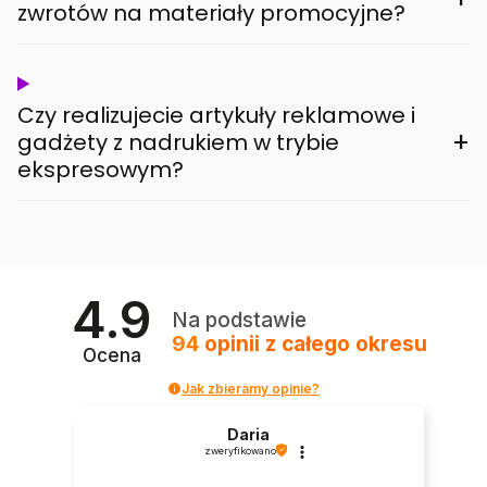
zwrotów na materiały promocyjne?
Czy realizujecie artykuły reklamowe i
+
gadżety z nadrukiem w trybie
ekspresowym?
4.9
Na podstawie
94
opinii
z całego okresu
Ocena
Jak zbieramy opinie?
Daria
zweryfikowano