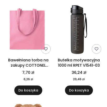
Bawełniana torba na
Butelka motywacyjna
zakupy COTTONEL
1000 ml RPET V1541-03
COLOUR++ MO9846-11
7,70 zł
36,24 zł
6,26 zł
29,46 zł
Do koszyka
Do koszyka