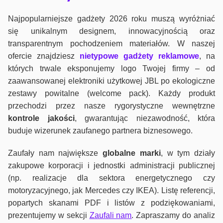
Najpopularniejsze gadżety 2026 roku muszą wyróżniać
się unikalnym designem, innowacyjnością oraz
transparentnym pochodzeniem materiałów. W naszej
ofercie znajdziesz
nietypowe gadżety reklamowe
, na
których trwale eksponujemy logo Twojej firmy – od
zaawansowanej elektroniki użytkowej JBL po ekologiczne
zestawy powitalne (welcome pack). Każdy produkt
przechodzi przez nasze rygorystyczne wewnętrzne
kontrole jako
ści
, gwarantując niezawodność, która
buduje wizerunek zaufanego partnera biznesowego.
Zaufały nam największe
globalne marki
, w tym działy
zakupowe korporacji i jednostki administracji publicznej
(np. realizacje dla sektora energetycznego czy
motoryzacyjnego, jak Mercedes czy IKEA). Listę referencji,
popartych skanami PDF i listów z podziękowaniami,
prezentujemy w sekcji
Zaufali nam
. Zapraszamy do analiz