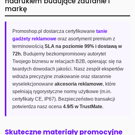
nadrukiem budujące zaufanie i
markę
Promoshop.pl dostarcza certyfikowane
tanie
gadżety reklamowe
oraz asortyment premium z
terminowością
SLA na poziomie 99% i dostawą w
72h.
Budujemy bezkompromisowy autorytet
Twojego biznesu w relacjach B2B, opierając się na
twardych dowodach jakości. Nasz zespół ekspertów
wdraża precyzyjne znakowanie oraz starannie
wyselekcjonowane
akcesoria reklamowe
, które
spełniają rygorystyczne normy użytkowe (m.in.
certyfikaty CE, IP67). Bezpieczeństwo transakcji
potwierdza nasz ocena
4.9/5 w TrustMate.
Skuteczne materiały promocyjne