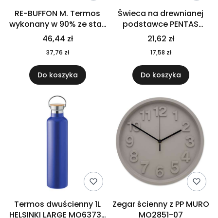
RE-BUFFON M. Termos
Świeca na drewnianej
wykonany w 90% ze stali
podstawce PENTAS
nierdzewnej
MO6282-40
46,44 zł
21,62 zł
pochodzącej z
37,76 zł
17,58 zł
recyklingu 520 ml 94294
Do koszyka
Do koszyka
Termos dwuścienny 1L
Zegar ścienny z PP MURO
HELSINKI LARGE MO6373-
MO2851-07