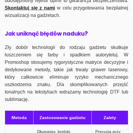
udostępniony rejestr opinii to gwarancja bezpieczeństwa.
Skontaktuj się z nami
w celu przygotowania bezpłatnej
wizualizacji na gadżetach.
J
ak uniknąć błędów naduku?
Zły dobór technologii do rodzaju gadżetu skutkuje
łuszczeniem się farby i spadkiem autorytetuj. W
Promoshop stosujemy rygorystyczne matryce decyzyjne i
dedykowane metody, takie jak trwały grawer laserowy,
który całkowicie eliminuje ryzyko mechanicznego
uszkodzenia znaku. Dla skomplikowanych przejść
tonalnych na tekstyliach wdrażamy technologię DTF lub
sublimację.
Metoda
Zastosowanie gadżetu
Zalety
Długopisy, breloki,
Precyzja przy