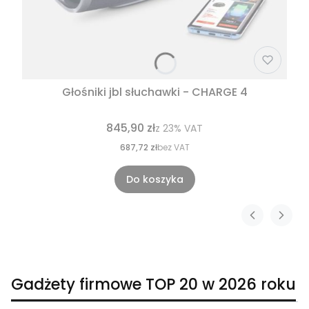
Głośniki jbl słuchawki - CHARGE 4
845,90 zł
z
23%
VAT
687,72 zł
bez VAT
Do koszyka
Gadżety firmowe TOP 20 w 2026 roku