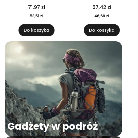
04
71,97 zł
57,42 zł
58,51 zł
46,68 zł
Do koszyka
Do koszyka
Gadżety w podróż