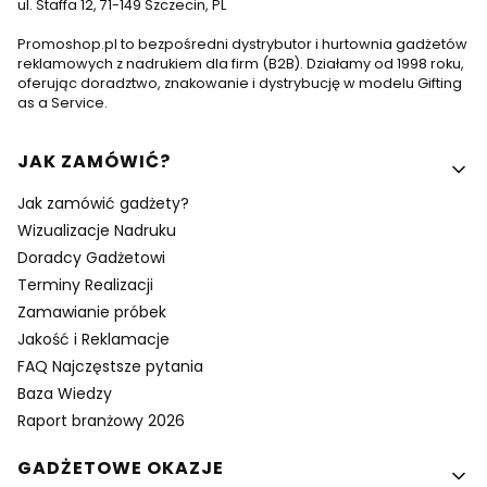
ul. Staffa 12, 71-149 Szczecin, PL
Promoshop.pl to bezpośredni dystrybutor i hurtownia gadżetów
reklamowych z nadrukiem dla firm (B2B). Działamy od 1998 roku,
oferując doradztwo, znakowanie i dystrybucję w modelu Gifting
as a Service.
Linki w stopce
JAK ZAMÓWIĆ?
Jak zamówić gadżety?
Wizualizacje Nadruku
Doradcy Gadżetowi
Terminy Realizacji
Zamawianie próbek
Jakość i Reklamacje
FAQ Najczęstsze pytania
Baza Wiedzy
Raport branżowy 2026
GADŻETOWE OKAZJE