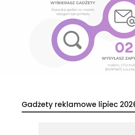
Naciśnij Enter lub spację, aby otworzyć stronę.
Naciśnij Enter lub spację, aby otworzyć stronę.
Gadżety reklamowe lipiec 202