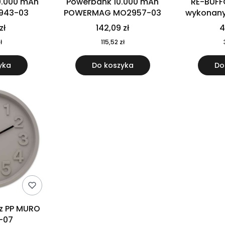
0.000 mAh
Powerbank 10.000 mAh
RE-BUFF
943-03
POWERMAG MO2957-03
wykonany 
nierdzewne
zł
142,09 zł
4
recykling
ł
115,52 zł
yka
Do koszyka
Do
 z PP MURO
-07