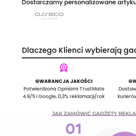
Dostarczamy personalizowane artyku
Dlaczego Klienci wybierają g
GWARANCJA JAKOŚCI
GW
Potwierdzona
Opiniami TrustMate
Dostaw
4.9/5 i
Google
, 0,3% reklamacji/rok
kurieró