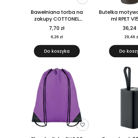
Bawełniana torba na
Butelka motywa
zakupy COTTONEL
ml RPET V1
COLOUR++ MO9846-11
7,70 zł
36,24 
6,26 zł
29,46 z
Do koszyka
Do kosz