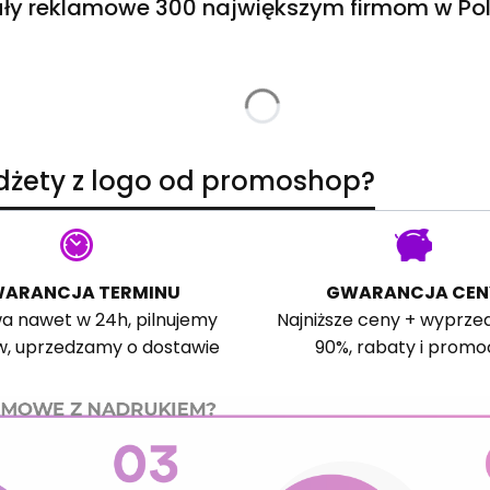
ły reklamowe 300 największym firmom w Pol
adżety z logo od promoshop?
ARANCJA TERMINU
GWARANCJA CEN
a nawet w 24h, pilnujemy
Najniższe ceny + wyprze
w, uprzedzamy o dostawie
90%, rabaty i promo