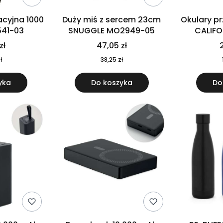
cyjna 1000
Duży miś z sercem 23cm
Okulary p
541-03
SNUGGLE MO2949-05
CALIF
MO
zł
47,05 zł
2
ł
38,25 zł
yka
Do koszyka
Do