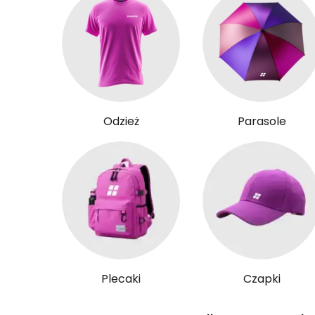
Odzież
Parasole
Plecaki
Czapki