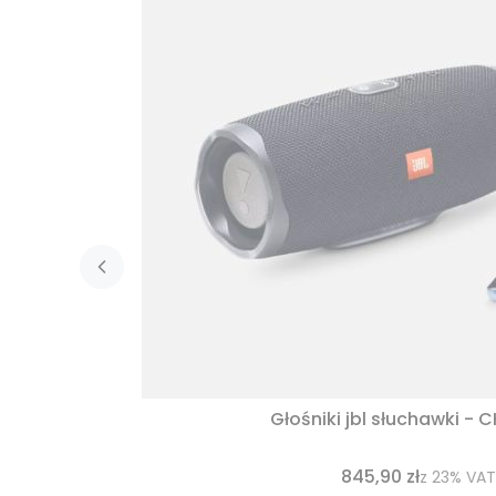
Głośniki jbl słuchawki - 
845,90 zł
z
23%
VAT