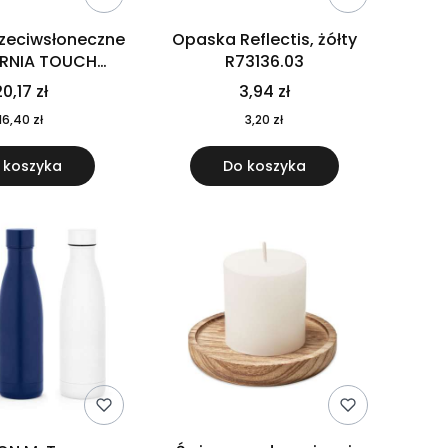
rzeciwsłoneczne
Opaska Reflectis, żółty
ORNIA TOUCH
R73136.03
9617-10
0,17 zł
3,94 zł
16,40 zł
3,20 zł
 koszyka
Do koszyka