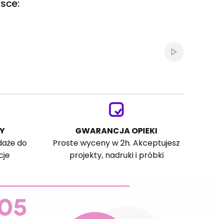
sce:
Włącz autom
Y
GWARANCJA OPIEKI
daże do
Proste wyceny w 2h. Akceptujesz
cje
projekty, nadruki i próbki