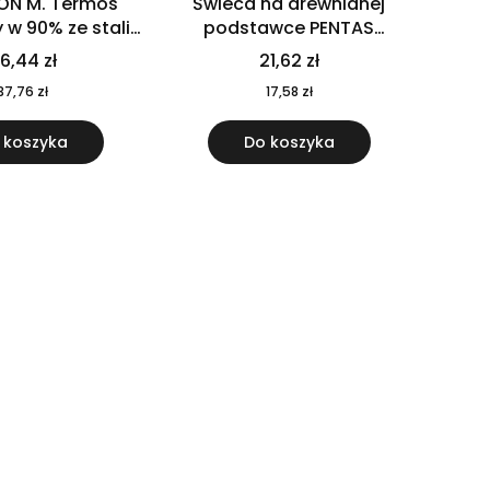
ON M. Termos
Świeca na drewnianej
w 90% ze stali
podstawce PENTAS
j pochodzącej z
MO6282-40
6,44 zł
21,62 zł
u 520 ml 94294
37,76 zł
17,58 zł
 koszyka
Do koszyka