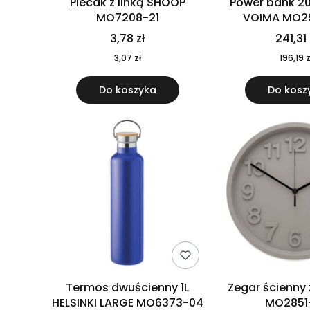
Plecak z linką SHOOP
Power bank 2
MO7208-21
VOIMA MO2
3,78 zł
241,31 
3,07 zł
196,19 z
Do koszyka
Do kosz
Termos dwuścienny 1L
Zegar ścienny
HELSINKI LARGE MO6373-04
MO2851