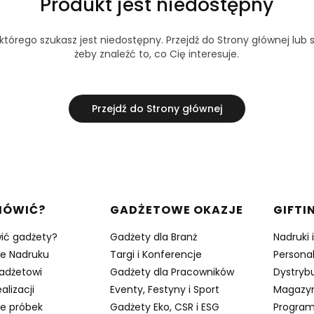
Produkt jest niedostępny
tórego szukasz jest niedostępny. Przejdź do Strony głównej lub s
żeby znaleźć to, co Cię interesuje.
Przejdź do Strony głównej
w stopce
MÓWIĆ?
GADŻETOWE OKAZJE
GIFTI
ić gadżety?
Gadżety dla Branż
Nadruki 
je Nadruku
Targi i Konferencje
Persona
adżetowi
Gadżety dla Pracowników
Dystrybu
alizacji
Eventy, Festyny i Sport
Magazy
e próbek
Gadżety Eko, CSR i ESG
Program