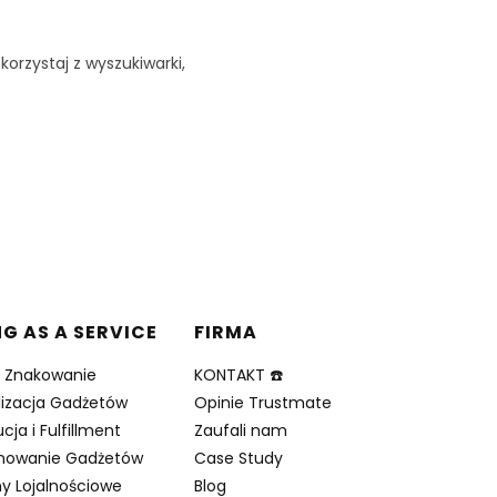
korzystaj z wyszukiwarki,
NG AS A SERVICE
FIRMA
i Znakowanie
KONTAKT ☎️
lizacja Gadżetów
Opinie Trustmate
cja i Fulfillment
Zaufali nam
nowanie Gadżetów
Case Study
y Lojalnościowe
Blog