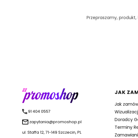
Przepraszamy, produkt, k
Linki 
JAK ZA
Jak zamów
91 404 0557
Wizualizac
Doradcy G
zapytania@promoshop.pl
Terminy Re
ul. Staffa 12, 71-149 Szczecin, PL
Zamawiani