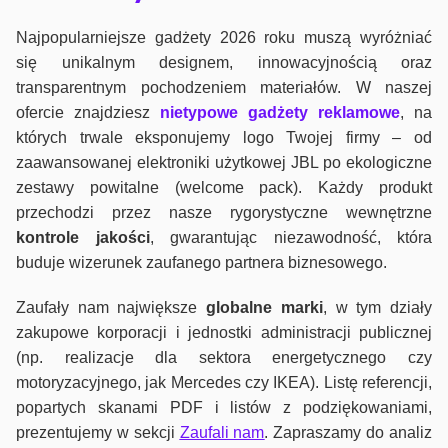
Najpopularniejsze gadżety 2026 roku muszą wyróżniać
się unikalnym designem, innowacyjnością oraz
transparentnym pochodzeniem materiałów. W naszej
ofercie znajdziesz
nietypowe gadżety reklamowe
, na
których trwale eksponujemy logo Twojej firmy – od
zaawansowanej elektroniki użytkowej JBL po ekologiczne
zestawy powitalne (welcome pack). Każdy produkt
przechodzi przez nasze rygorystyczne wewnętrzne
kontrole jako
ści
, gwarantując niezawodność, która
buduje wizerunek zaufanego partnera biznesowego.
Zaufały nam największe
globalne marki
, w tym działy
zakupowe korporacji i jednostki administracji publicznej
(np. realizacje dla sektora energetycznego czy
motoryzacyjnego, jak Mercedes czy IKEA). Listę referencji,
popartych skanami PDF i listów z podziękowaniami,
prezentujemy w sekcji
Zaufali nam
. Zapraszamy do analiz