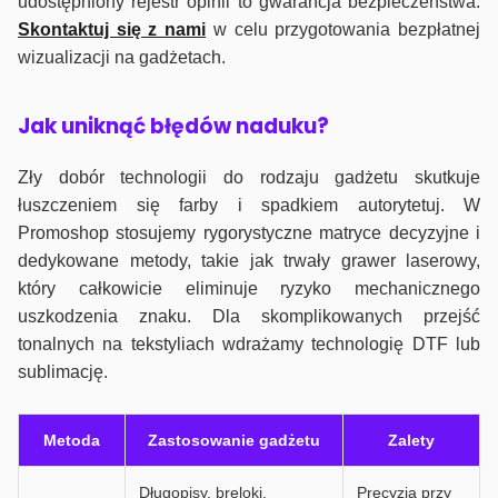
udostępniony rejestr opinii to gwarancja bezpieczeństwa.
Skontaktuj się z nami
w celu przygotowania bezpłatnej
wizualizacji na gadżetach.
J
ak uniknąć błędów naduku?
Zły dobór technologii do rodzaju gadżetu skutkuje
łuszczeniem się farby i spadkiem autorytetuj. W
Promoshop stosujemy rygorystyczne matryce decyzyjne i
dedykowane metody, takie jak trwały grawer laserowy,
który całkowicie eliminuje ryzyko mechanicznego
uszkodzenia znaku. Dla skomplikowanych przejść
tonalnych na tekstyliach wdrażamy technologię DTF lub
sublimację.
Metoda
Zastosowanie gadżetu
Zalety
Długopisy, breloki,
Precyzja przy