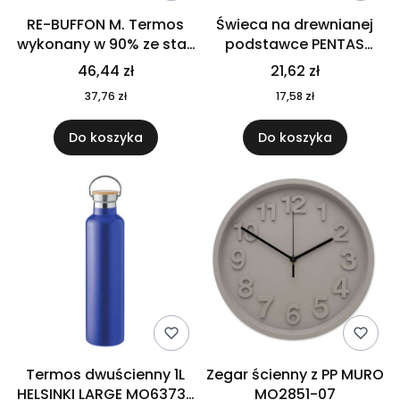
RE-BUFFON M. Termos
Świeca na drewnianej
wykonany w 90% ze stali
podstawce PENTAS
nierdzewnej
MO6282-40
46,44 zł
21,62 zł
pochodzącej z
37,76 zł
17,58 zł
recyklingu 520 ml 94294
Do koszyka
Do koszyka
Termos dwuścienny 1L
Zegar ścienny z PP MURO
HELSINKI LARGE MO6373-
MO2851-07