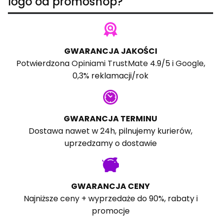
logo od promoshop?
GWARANCJA JAKOŚCI
Potwierdzona
Opiniami TrustMate
4.9/5 i
Google
,
0,3% reklamacji/rok
GWARANCJA TERMINU
Dostawa nawet w 24h, pilnujemy kurierów,
uprzedzamy o dostawie
GWARANCJA CENY
Najniższe ceny + wyprzedaże do 90%, rabaty i
promocje