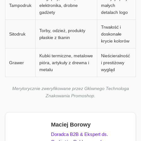
Tampodruk
elektronika, drobne
małych
gadżety
detalach logo
Trwałość i
Torby, odzież, produkty
Sitodruk
doskonałe
płaskie z tkanin
krycie kolorów
Kubki termiczne, metalowe
Nieścieralność
Grawer
pióra, artykuły z drewna i
i prestiżowy
metalu
wygląd
Merytorycznie zweryfikowane przez Głównego Technologa
Znakowania Promoshop.
Maciej Borowy
Doradca B2B & Ekspert ds.