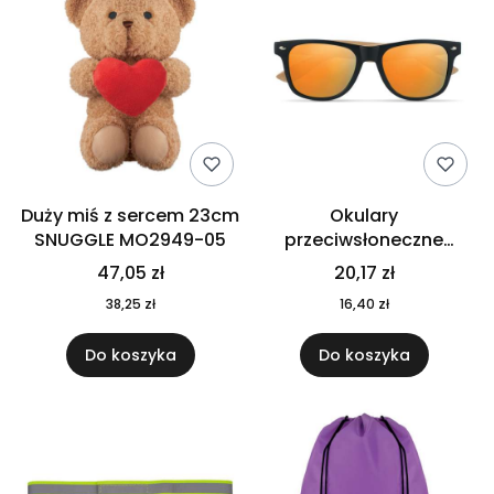
Duży miś z sercem 23cm
Okulary
SNUGGLE MO2949-05
przeciwsłoneczne
CALIFORNIA TOUCH
47,05 zł
20,17 zł
MO9617-10
38,25 zł
16,40 zł
Do koszyka
Do koszyka