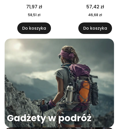
04
71,97 zł
57,42 zł
58,51 zł
46,68 zł
Do koszyka
Do koszyka
Gadżety w podróż