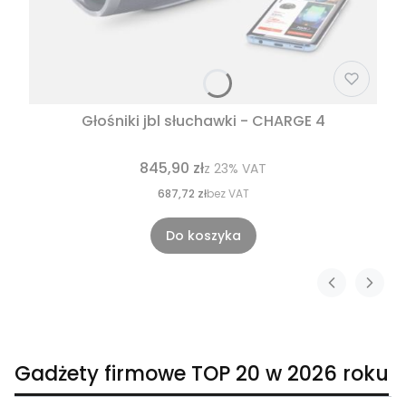
Głośniki jbl słuchawki - CHARGE 4
845,90 zł
z
23%
VAT
687,72 zł
bez VAT
Do koszyka
Gadżety firmowe TOP 20 w 2026 roku