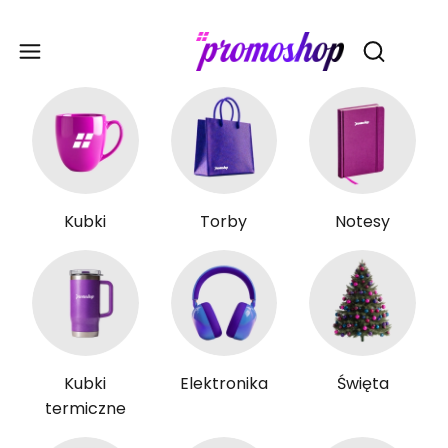
Gadże
Otwórz wy
Kubki
Torby
Notesy
Kubki
Elektronika
Święta
termiczne