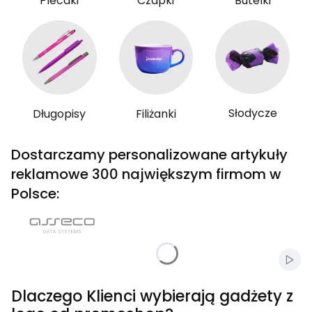
Plecaki
Czapki
Butelki
Słodycze
Długopisy
Filiżanki
Dostarczamy personalizowane artykuły
reklamowe 300 największym firmom w
Polsce:
Włąc
Dlaczego Klienci wybierają gadżety z