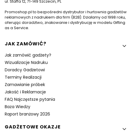
ul. Staffa 12, 71-149 Szczecin, PL
Promoshop.pl to bezpośredni dystrybutor i hurtownia gadżetów
reklamowych z nadrukiem dla firm (B2B). Działamy od 1998 roku,
oferując doradztwo, znakowanie i dystrybucję w modelu Gifting
as a Service.
Linki w stopce
JAK ZAMÓWIĆ?
Jak zamówić gadżety?
Wizualizacje Nadruku
Doradcy Gadżetowi
Terminy Realizacji
Zamawianie próbek
Jakość i Reklamacje
FAQ Najczęstsze pytania
Baza Wiedzy
Raport branżowy 2026
GADŻETOWE OKAZJE