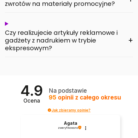
zwrotów na materiały promocyjne?
Czy realizujecie artykuły reklamowe i
+
gadżety z nadrukiem w trybie
ekspresowym?
4.9
Na podstawie
95
opinii
z całego okresu
Ocena
Jak zbieramy opinie?
Agata
zweryfikowano