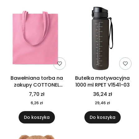
Bawełniana torba na
Butelka motywacyjna
zakupy COTTONEL
1000 ml RPET V1541-03
COLOUR++ MO9846-11
7,70 zł
36,24 zł
6,26 zł
29,46 zł
Do koszyka
Do koszyka