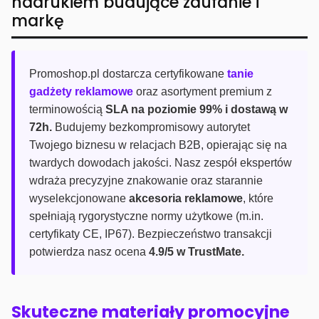
nadrukiem budujące zaufanie i
markę
Promoshop.pl dostarcza certyfikowane
tanie
gadżety reklamowe
oraz asortyment premium z
terminowością
SLA na poziomie 99% i dostawą w
72h.
Budujemy bezkompromisowy autorytet
Twojego biznesu w relacjach B2B, opierając się na
twardych dowodach jakości. Nasz zespół ekspertów
wdraża precyzyjne znakowanie oraz starannie
wyselekcjonowane
akcesoria reklamowe
, które
spełniają rygorystyczne normy użytkowe (m.in.
certyfikaty CE, IP67). Bezpieczeństwo transakcji
potwierdza nasz ocena
4.9/5 w TrustMate.
Skuteczne materiały promocyjne