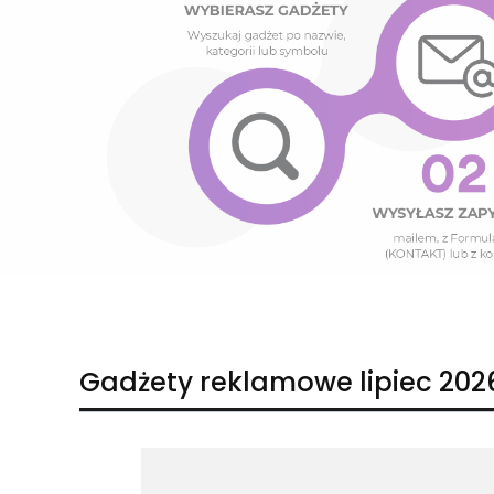
Naciśnij Enter lub spację, aby otworzyć stronę.
Naciśnij Enter lub spację, aby otworzyć stronę.
Gadżety reklamowe lipiec 202