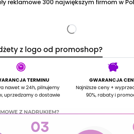
ły reklamowe 300 największym firmom w Pol
adżety z logo od promoshop?
ARANCJA TERMINU
GWARANCJA CEN
a nawet w 24h, pilnujemy
Najniższe ceny + wyprze
w, uprzedzamy o dostawie
90%, rabaty i promo