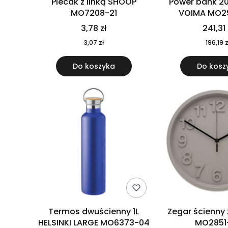
Plecak z linką SHOOP
Power bank 2
MO7208-21
VOIMA MO2
3,78 zł
241,31 
3,07 zł
196,19 z
Do koszyka
Do kosz
Termos dwuścienny 1L
Zegar ścienny
HELSINKI LARGE MO6373-04
MO2851