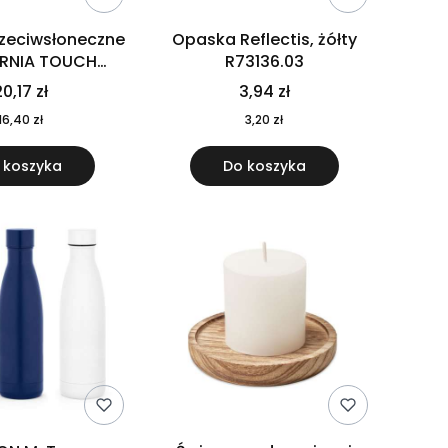
rzeciwsłoneczne
Opaska Reflectis, żółty
ORNIA TOUCH
R73136.03
9617-10
0,17 zł
3,94 zł
16,40 zł
3,20 zł
 koszyka
Do koszyka