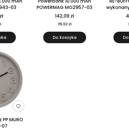
0.000 mAh
Powerbank 10.000 mAh
RE-BUFF
943-03
POWERMAG MO2957-03
wykonany 
nierdzewne
zł
142,09 zł
4
recykling
ł
115,52 zł
yka
Do koszyka
Do
 z PP MURO
-07