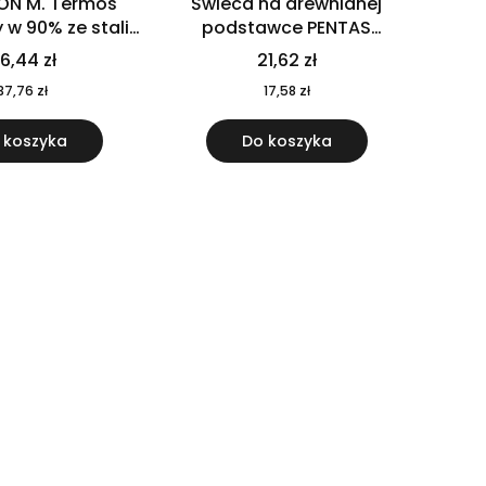
ON M. Termos
Świeca na drewnianej
w 90% ze stali
podstawce PENTAS
j pochodzącej z
MO6282-40
6,44 zł
21,62 zł
u 520 ml 94294
37,76 zł
17,58 zł
 koszyka
Do koszyka