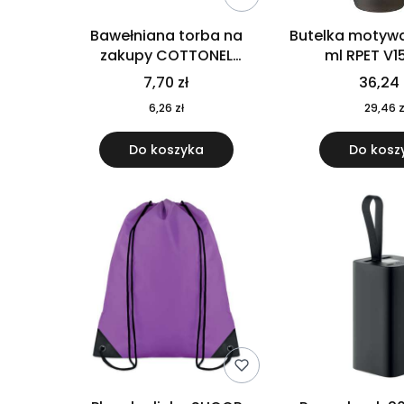
Bawełniana torba na
Butelka motywa
zakupy COTTONEL
ml RPET V1
COLOUR++ MO9846-11
7,70 zł
36,24 
6,26 zł
29,46 z
Do koszyka
Do kosz