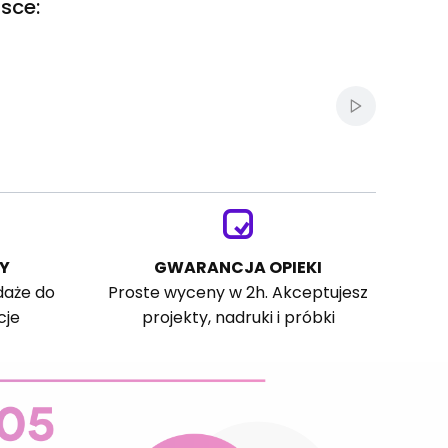
sce:
Włącz autom
Y
GWARANCJA OPIEKI
daże do
Proste wyceny w 2h. Akceptujesz
cje
projekty, nadruki i próbki