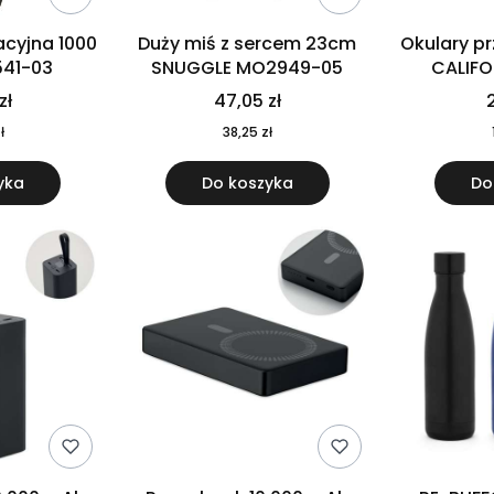
cyjna 1000
Duży miś z sercem 23cm
Okulary p
541-03
SNUGGLE MO2949-05
CALIF
MO
zł
47,05 zł
2
ł
38,25 zł
yka
Do koszyka
Do