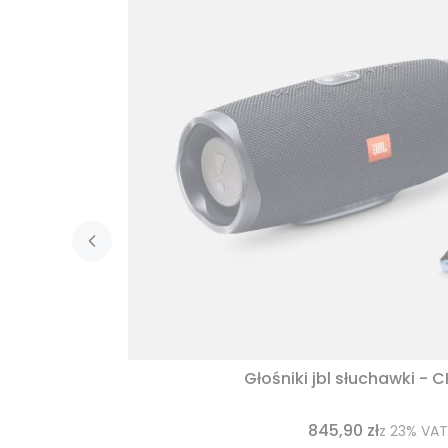
Głośniki jbl słuchawki - 
845,90 zł
z
23%
VAT