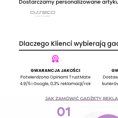
Dostarczamy personalizowane artyku
Dlaczego Klienci wybierają g
GWARANCJA JAKOŚCI
GW
Potwierdzona
Opiniami TrustMate
Dostaw
4.9/5 i
Google
, 0,3% reklamacji/rok
kurieró