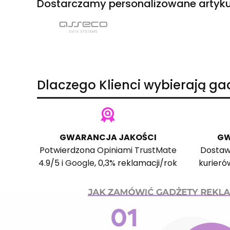
Dostarczamy personalizowane artyku
Dlaczego Klienci wybierają g
GWARANCJA JAKOŚCI
GW
Potwierdzona
Opiniami TrustMate
Dostaw
4.9/5 i
Google
, 0,3% reklamacji/rok
kurieró