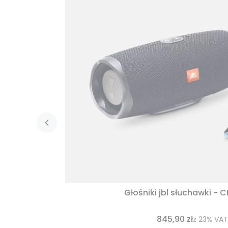
Głośniki jbl słuchawki - 
845,90 zł
z
23%
VAT