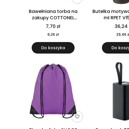
Bawełniana torba na
Butelka motywa
zakupy COTTONEL
ml RPET V1
COLOUR++ MO9846-11
7,70 zł
36,24 
6,26 zł
29,46 z
Do koszyka
Do kosz