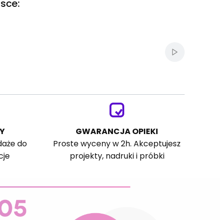
sce:
Włącz autom
Y
GWARANCJA OPIEKI
daże do
Proste wyceny w 2h. Akceptujesz
cje
projekty, nadruki i próbki