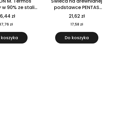
ON M. Termos
Świeca na drewnianej
w 90% ze stali
podstawce PENTAS
j pochodzącej z
MO6282-40
6,44 zł
21,62 zł
u 520 ml 94294
37,76 zł
17,58 zł
 koszyka
Do koszyka