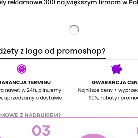
ły reklamowe 300 największym firmom w Pol
adżety z logo od promoshop?
ARANCJA TERMINU
GWARANCJA CEN
a nawet w 24h, pilnujemy
Najniższe ceny + wyprze
w, uprzedzamy o dostawie
90%, rabaty i promo