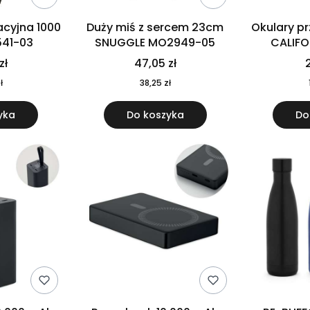
cyjna 1000
Duży miś z sercem 23cm
Okulary p
541-03
SNUGGLE MO2949-05
CALIF
MO
zł
47,05 zł
2
ł
38,25 zł
yka
Do koszyka
Do