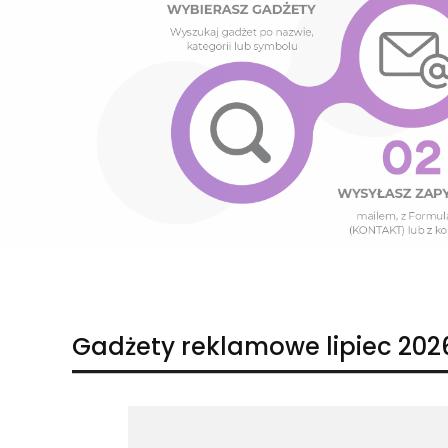
Naciśnij Enter lub spację, aby otworzyć stronę.
Naciśnij Enter lub spację, aby otworzyć stronę.
Gadżety reklamowe lipiec 202