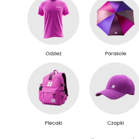
Odzież
Parasole
Plecaki
Czapki