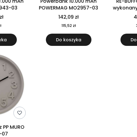
0.000 mAh
Powerbank 10.000 mAh
RE-BUFF
943-03
POWERMAG MO2957-03
wykonany 
nierdzewne
zł
142,09 zł
4
recykling
ł
115,52 zł
yka
Do koszyka
Do
 z PP MURO
-07