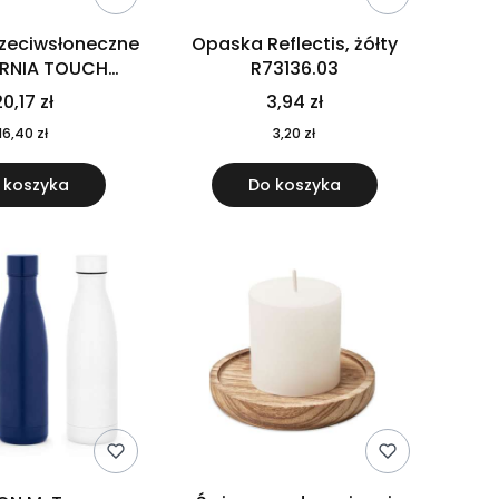
rzeciwsłoneczne
Opaska Reflectis, żółty
ORNIA TOUCH
R73136.03
9617-10
0,17 zł
3,94 zł
16,40 zł
3,20 zł
 koszyka
Do koszyka