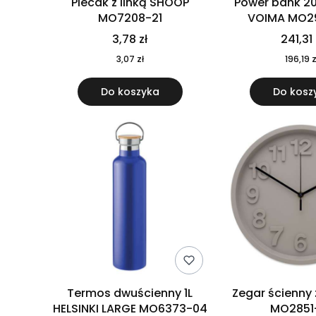
Plecak z linką SHOOP
Power bank 2
MO7208-21
VOIMA MO2
3,78 zł
241,31 
3,07 zł
196,19 z
Do koszyka
Do kosz
Termos dwuścienny 1L
Zegar ścienny
HELSINKI LARGE MO6373-04
MO2851