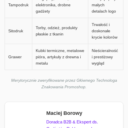
Tampodruk
elektronika, drobne
małych
gadżety
detalach logo
Trwałość i
Torby, odzież, produkty
Sitodruk
doskonałe
płaskie z tkanin
krycie kolorów
Kubki termiczne, metalowe
Nieścieralność
Grawer
pióra, artykuły z drewna i
i prestiżowy
metalu
wygląd
Merytorycznie zweryfikowane przez Głównego Technologa
Znakowania Promoshop.
Maciej Borowy
Doradca B2B & Ekspert ds.