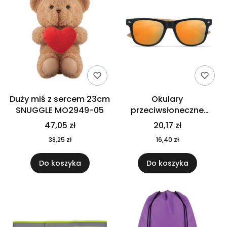
Duży miś z sercem 23cm
Okulary
SNUGGLE MO2949-05
przeciwsłoneczne
CALIFORNIA TOUCH
47,05 zł
20,17 zł
MO9617-10
38,25 zł
16,40 zł
Do koszyka
Do koszyka