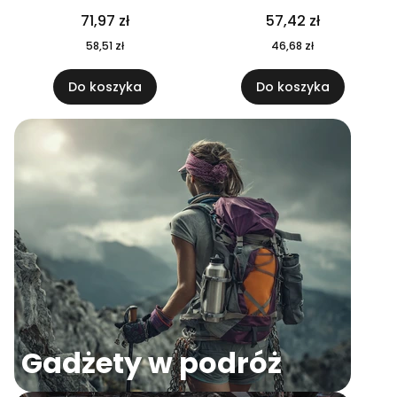
04
71,97 zł
57,42 zł
58,51 zł
46,68 zł
Do koszyka
Do koszyka
Gadżety w podróż