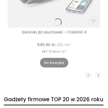
Głośniki jbl słuchawki - CHARGE 4
845,90 zł
z
23%
VAT
687,72 zł
bez VAT
Do koszyka
Gadżety firmowe TOP 20 w 2026 roku