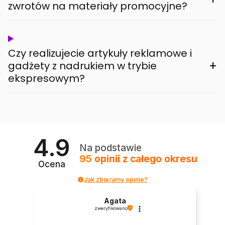
zwrotów na materiały promocyjne?
Czy realizujecie artykuły reklamowe i
+
gadżety z nadrukiem w trybie
ekspresowym?
4.9
Na podstawie
95
opinii
z całego okresu
Ocena
Jak zbieramy opinie?
Agata
zweryfikowano