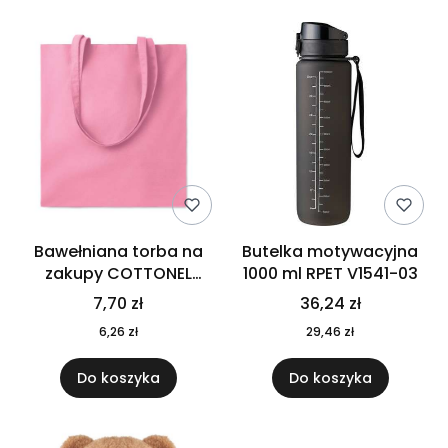
Bawełniana torba na
Butelka motywacyjna
zakupy COTTONEL
1000 ml RPET V1541-03
COLOUR++ MO9846-11
7,70 zł
36,24 zł
6,26 zł
29,46 zł
Do koszyka
Do koszyka