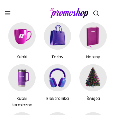
Gadże
Otwórz wy
Kubki
Torby
Notesy
Kubki
Elektronika
Święta
termiczne