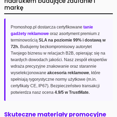
nadrukiem budujące zaufanie i
markę
Promoshop.pl dostarcza certyfikowane
tanie
gadżety reklamowe
oraz asortyment premium z
terminowością
SLA na poziomie 99% i dostawą w
72h.
Budujemy bezkompromisowy autorytet
Twojego biznesu w relacjach B2B, opierając się na
twardych dowodach jakości. Nasz zespół ekspertów
wdraża precyzyjne znakowanie oraz starannie
wyselekcjonowane
akcesoria reklamowe
, które
spełniają rygorystyczne normy użytkowe (m.in.
certyfikaty CE, IP67). Bezpieczeństwo transakcji
potwierdza nasz ocena
4.9/5 w TrustMate.
Skuteczne materiały promocyjne