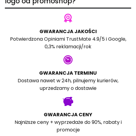
logo od promoshop?
GWARANCJA JAKOŚCI
Potwierdzona
Opiniami TrustMate
4.9/5 i
Google
,
0,3% reklamacji/rok
GWARANCJA TERMINU
Dostawa nawet w 24h, pilnujemy kurierów,
uprzedzamy o dostawie
GWARANCJA CENY
Najniższe ceny + wyprzedaże do 90%, rabaty i
promocje