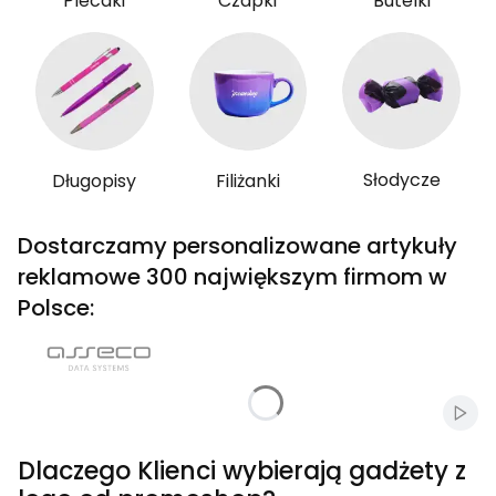
Plecaki
Czapki
Butelki
Słodycze
Długopisy
Filiżanki
Dostarczamy personalizowane artykuły
reklamowe 300 największym firmom w
Polsce:
Włąc
Dlaczego Klienci wybierają gadżety z