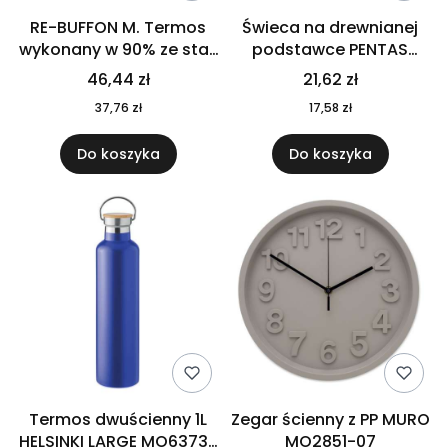
RE-BUFFON M. Termos
Świeca na drewnianej
wykonany w 90% ze stali
podstawce PENTAS
nierdzewnej
MO6282-40
46,44 zł
21,62 zł
pochodzącej z
37,76 zł
17,58 zł
recyklingu 520 ml 94294
Do koszyka
Do koszyka
Termos dwuścienny 1L
Zegar ścienny z PP MURO
HELSINKI LARGE MO6373-
MO2851-07