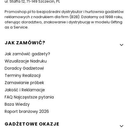
ul. Staffa 12, 71-149 Szczecin, PL
Promoshop.pl to bezpośredni dystrybutor i hurtownia gadżetów
reklamowych z nadrukiem dla firm (B2B). Działamy od 1998 roku,
oferując doradztwo, znakowanie i dystrybucję w modelu Gifting
as a Service.
Linki w stopce
JAK ZAMÓWIĆ?
Jak zamówić gadżety?
Wizualizacje Nadruku
Doradcy Gadżetowi
Terminy Realizacji
Zamawianie próbek
Jakość i Reklamacje
FAQ Najczęstsze pytania
Baza Wiedzy
Raport branżowy 2026
GADŻETOWE OKAZJE