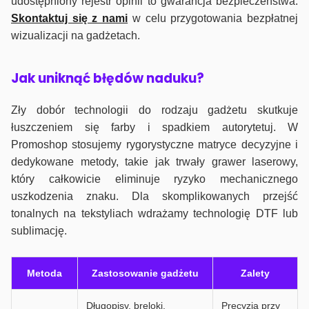
udostępniony rejestr opinii to gwarancja bezpieczeństwa.
Skontaktuj się z nami
w celu przygotowania bezpłatnej
wizualizacji na gadżetach.
J
ak uniknąć błędów naduku?
Zły dobór technologii do rodzaju gadżetu skutkuje
łuszczeniem się farby i spadkiem autorytetuj. W
Promoshop stosujemy rygorystyczne matryce decyzyjne i
dedykowane metody, takie jak trwały grawer laserowy,
który całkowicie eliminuje ryzyko mechanicznego
uszkodzenia znaku. Dla skomplikowanych przejść
tonalnych na tekstyliach wdrażamy technologię DTF lub
sublimację.
Metoda
Zastosowanie gadżetu
Zalety
Długopisy, breloki,
Precyzja przy