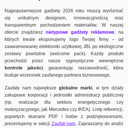
Najpopularniejsze gadżety 2026 roku muszą wyróżniać
się unikalnym designem, innowacyjnością oraz
transparentnym pochodzeniem materiałów. W naszej
ofercie znajdziesz
nietypowe gadżety reklamowe
, na
których trwale eksponujemy logo Twojej firmy – od
zaawansowanej elektroniki użytkowej JBL po ekologiczne
zestawy powitalne (welcome pack). Każdy produkt
przechodzi przez nasze rygorystyczne wewnętrzne
kontrole jako
ści
, gwarantując niezawodność, która
buduje wizerunek zaufanego partnera biznesowego.
Zaufały nam największe
globalne marki
, w tym działy
zakupowe korporacji i jednostki administracji publicznej
(np. realizacje dla sektora energetycznego czy
motoryzacyjnego, jak Mercedes czy IKEA). Listę referencji,
popartych skanami PDF i listów z podziękowaniami,
prezentujemy w sekcji
Zaufali nam
. Zapraszamy do analiz