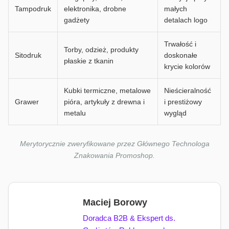
Tampodruk
elektronika, drobne
małych
gadżety
detalach logo
Trwałość i
Torby, odzież, produkty
Sitodruk
doskonałe
płaskie z tkanin
krycie kolorów
Kubki termiczne, metalowe
Nieścieralność
Grawer
pióra, artykuły z drewna i
i prestiżowy
metalu
wygląd
Merytorycznie zweryfikowane przez Głównego Technologa
Znakowania Promoshop.
Maciej Borowy
Doradca B2B & Ekspert ds.