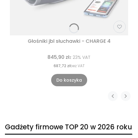
Głośniki jbl słuchawki - CHARGE 4
845,90 zł
z
23%
VAT
687,72 zł
bez VAT
Do koszyka
Gadżety firmowe TOP 20 w 2026 roku