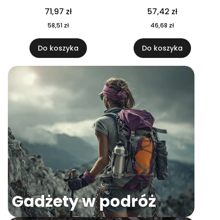
04
71,97 zł
57,42 zł
58,51 zł
46,68 zł
Do koszyka
Do koszyka
Gadżety w podróż