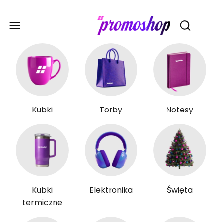
Gadże
Otwórz wy
Kubki
Torby
Notesy
Kubki
Elektronika
Święta
termiczne