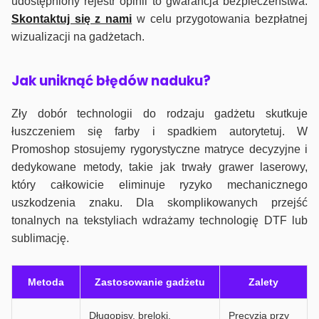
udostępniony rejestr opinii to gwarancja bezpieczeństwa.
Skontaktuj się z nami
w celu przygotowania bezpłatnej
wizualizacji na gadżetach.
J
ak uniknąć błędów naduku?
Zły dobór technologii do rodzaju gadżetu skutkuje
łuszczeniem się farby i spadkiem autorytetuj. W
Promoshop stosujemy rygorystyczne matryce decyzyjne i
dedykowane metody, takie jak trwały grawer laserowy,
który całkowicie eliminuje ryzyko mechanicznego
uszkodzenia znaku. Dla skomplikowanych przejść
tonalnych na tekstyliach wdrażamy technologię DTF lub
sublimację.
Metoda
Zastosowanie gadżetu
Zalety
Długopisy, breloki,
Precyzja przy