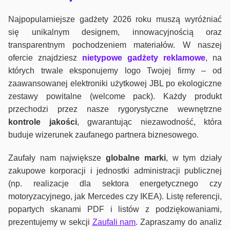
Najpopularniejsze gadżety 2026 roku muszą wyróżniać
się unikalnym designem, innowacyjnością oraz
transparentnym pochodzeniem materiałów. W naszej
ofercie znajdziesz
nietypowe gadżety reklamowe
, na
których trwale eksponujemy logo Twojej firmy – od
zaawansowanej elektroniki użytkowej JBL po ekologiczne
zestawy powitalne (welcome pack). Każdy produkt
przechodzi przez nasze rygorystyczne wewnętrzne
kontrole jako
ści
, gwarantując niezawodność, która
buduje wizerunek zaufanego partnera biznesowego.
Zaufały nam największe
globalne marki
, w tym działy
zakupowe korporacji i jednostki administracji publicznej
(np. realizacje dla sektora energetycznego czy
motoryzacyjnego, jak Mercedes czy IKEA). Listę referencji,
popartych skanami PDF i listów z podziękowaniami,
prezentujemy w sekcji
Zaufali nam
. Zapraszamy do analiz