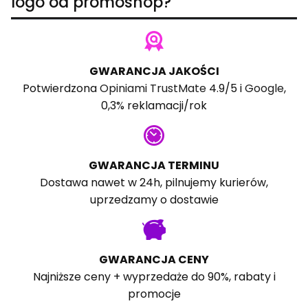
logo od promoshop?
GWARANCJA JAKOŚCI
Potwierdzona
Opiniami TrustMate
4.9/5 i
Google
,
0,3% reklamacji/rok
GWARANCJA TERMINU
Dostawa nawet w 24h, pilnujemy kurierów,
uprzedzamy o dostawie
GWARANCJA CENY
Najniższe ceny + wyprzedaże do 90%, rabaty i
promocje