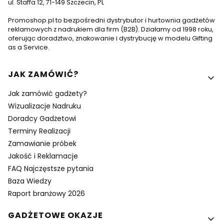
ul. Staffa 12, 71-149 Szczecin, PL
Promoshop.pl to bezpośredni dystrybutor i hurtownia gadżetów
reklamowych z nadrukiem dla firm (B2B). Działamy od 1998 roku,
oferując doradztwo, znakowanie i dystrybucję w modelu Gifting
as a Service.
Linki w stopce
JAK ZAMÓWIĆ?
Jak zamówić gadżety?
Wizualizacje Nadruku
Doradcy Gadżetowi
Terminy Realizacji
Zamawianie próbek
Jakość i Reklamacje
FAQ Najczęstsze pytania
Baza Wiedzy
Raport branżowy 2026
GADŻETOWE OKAZJE