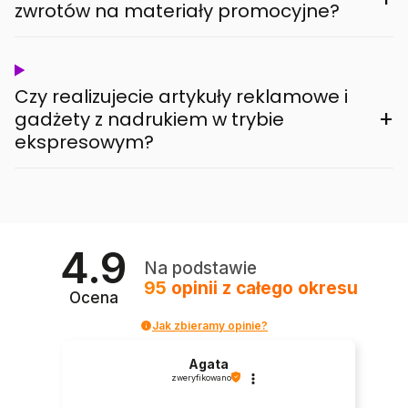
zwrotów na materiały promocyjne?
Czy realizujecie artykuły reklamowe i
+
gadżety z nadrukiem w trybie
ekspresowym?
4.9
Na podstawie
95
opinii
z całego okresu
Ocena
Jak zbieramy opinie?
Agata
zweryfikowano