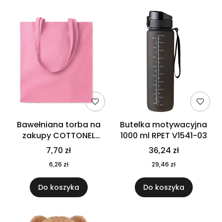
Bawełniana torba na
Butelka motywacyjna
zakupy COTTONEL
1000 ml RPET V1541-03
COLOUR++ MO9846-11
7,70 zł
36,24 zł
6,26 zł
29,46 zł
Do koszyka
Do koszyka