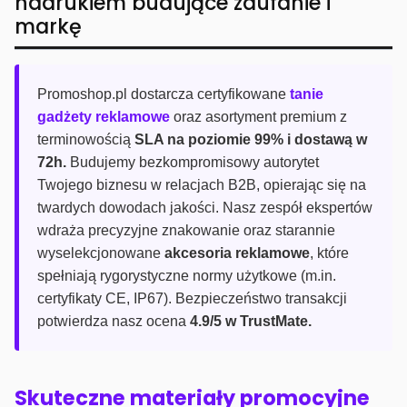
nadrukiem budujące zaufanie i
markę
Promoshop.pl dostarcza certyfikowane
tanie
gadżety reklamowe
oraz asortyment premium z
terminowością
SLA na poziomie 99% i dostawą w
72h.
Budujemy bezkompromisowy autorytet
Twojego biznesu w relacjach B2B, opierając się na
twardych dowodach jakości. Nasz zespół ekspertów
wdraża precyzyjne znakowanie oraz starannie
wyselekcjonowane
akcesoria reklamowe
, które
spełniają rygorystyczne normy użytkowe (m.in.
certyfikaty CE, IP67). Bezpieczeństwo transakcji
potwierdza nasz ocena
4.9/5 w TrustMate.
Skuteczne materiały promocyjne