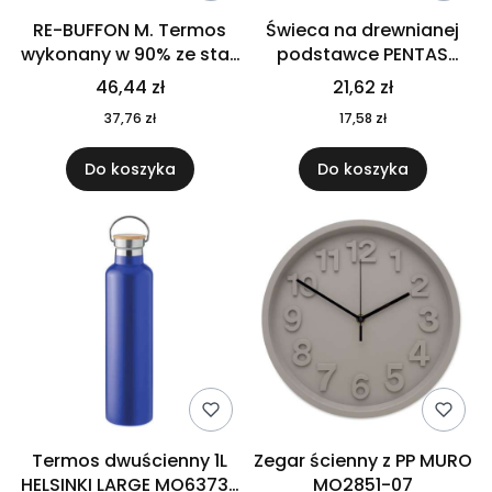
RE-BUFFON M. Termos
Świeca na drewnianej
wykonany w 90% ze stali
podstawce PENTAS
nierdzewnej
MO6282-40
46,44 zł
21,62 zł
pochodzącej z
37,76 zł
17,58 zł
recyklingu 520 ml 94294
Do koszyka
Do koszyka
Termos dwuścienny 1L
Zegar ścienny z PP MURO
HELSINKI LARGE MO6373-
MO2851-07