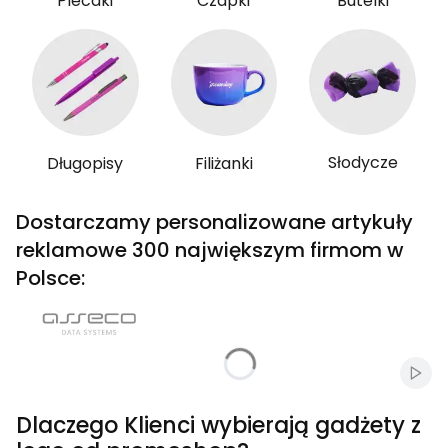
Plecaki
Czapki
Butelki
Słodycze
Długopisy
Filiżanki
Dostarczamy personalizowane artykuły
reklamowe 300 największym firmom w
Polsce:
Włąc
Dlaczego Klienci wybierają gadżety z