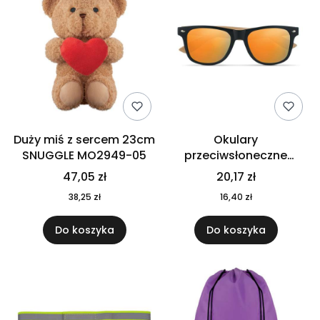
Duży miś z sercem 23cm
Okulary
SNUGGLE MO2949-05
przeciwsłoneczne
CALIFORNIA TOUCH
47,05 zł
20,17 zł
MO9617-10
38,25 zł
16,40 zł
Do koszyka
Do koszyka