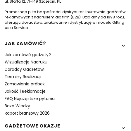
ul. Staffa 12, 71-149 Szczecin, PL
Promoshop.pl to bezpośredni dystrybutor i hurtownia gadżetów
reklamowych z nadrukiem dla firm (B2B). Działamy od 1998 roku,
oferując doradztwo, znakowanie i dystrybucję w modelu Gifting
as a Service.
Linki w stopce
JAK ZAMÓWIĆ?
Jak zamówić gadżety?
Wizualizacje Nadruku
Doradcy Gadżetowi
Terminy Realizacji
Zamawianie próbek
Jakość i Reklamacje
FAQ Najczęstsze pytania
Baza Wiedzy
Raport branżowy 2026
GADŻETOWE OKAZJE