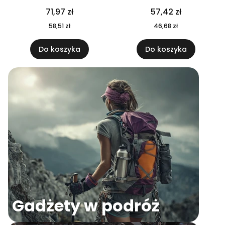
04
71,97 zł
57,42 zł
58,51 zł
46,68 zł
Do koszyka
Do koszyka
Gadżety w podróż