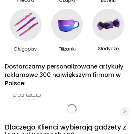
Plecaki
Czapki
Butelki
Słodycze
Długopisy
Filiżanki
Dostarczamy personalizowane artykuły
reklamowe 300 największym firmom w
Polsce:
Włąc
Dlaczego Klienci wybierają gadżety z