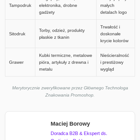
Tampodruk
elektronika, drobne
małych
gadżety
detalach logo
Trwałość i
Torby, odzież, produkty
Sitodruk
doskonałe
płaskie z tkanin
krycie kolorów
Kubki termiczne, metalowe
Nieścieralność
Grawer
pióra, artykuły z drewna i
i prestiżowy
metalu
wygląd
Merytorycznie zweryfikowane przez Głównego Technologa
Znakowania Promoshop.
Maciej Borowy
Doradca B2B & Ekspert ds.