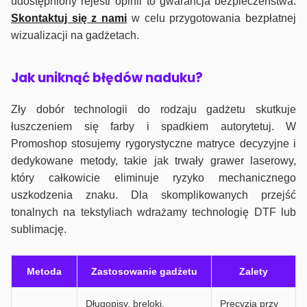
udostępniony rejestr opinii to gwarancja bezpieczeństwa.
Skontaktuj się z nami
w celu przygotowania bezpłatnej
wizualizacji na gadżetach.
J
ak uniknąć błędów naduku?
Zły dobór technologii do rodzaju gadżetu skutkuje
łuszczeniem się farby i spadkiem autorytetuj. W
Promoshop stosujemy rygorystyczne matryce decyzyjne i
dedykowane metody, takie jak trwały grawer laserowy,
który całkowicie eliminuje ryzyko mechanicznego
uszkodzenia znaku. Dla skomplikowanych przejść
tonalnych na tekstyliach wdrażamy technologię DTF lub
sublimację.
Metoda
Zastosowanie gadżetu
Zalety
Długopisy, breloki,
Precyzja przy