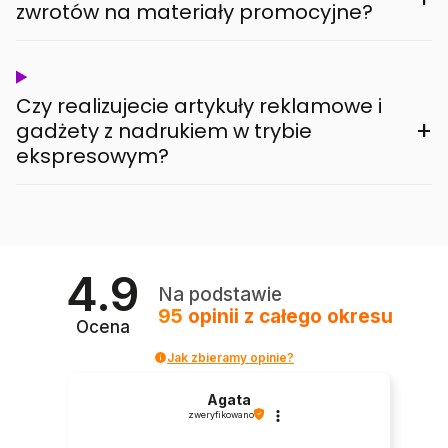
zwrotów na materiały promocyjne?
Czy realizujecie artykuły reklamowe i
+
gadżety z nadrukiem w trybie
ekspresowym?
4.9
Na podstawie
95
opinii
z całego okresu
Ocena
Jak zbieramy opinie?
Agata
zweryfikowano