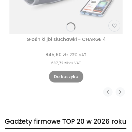
Głośniki jbl słuchawki - CHARGE 4
845,90 zł
z
23%
VAT
687,72 zł
bez VAT
Do koszyka
Gadżety firmowe TOP 20 w 2026 roku