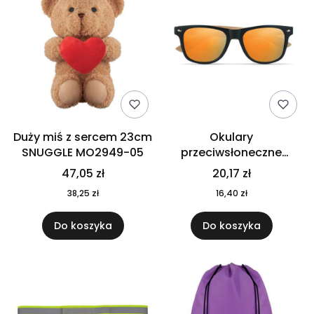
Duży miś z sercem 23cm
Okulary
SNUGGLE MO2949-05
przeciwsłoneczne
CALIFORNIA TOUCH
47,05 zł
20,17 zł
MO9617-10
38,25 zł
16,40 zł
Do koszyka
Do koszyka