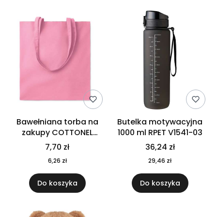
Bawełniana torba na
Butelka motywacyjna
zakupy COTTONEL
1000 ml RPET V1541-03
COLOUR++ MO9846-11
7,70 zł
36,24 zł
6,26 zł
29,46 zł
Do koszyka
Do koszyka