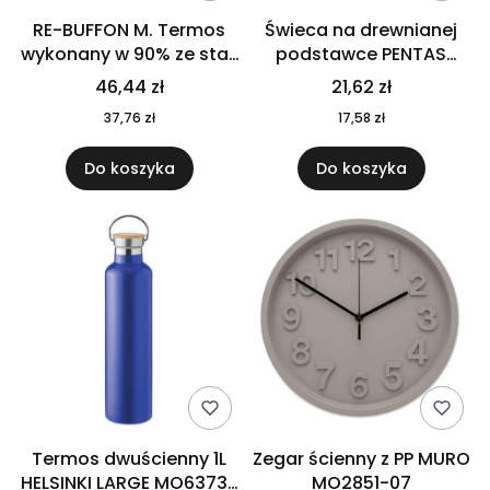
RE-BUFFON M. Termos
Świeca na drewnianej
wykonany w 90% ze stali
podstawce PENTAS
nierdzewnej
MO6282-40
46,44 zł
21,62 zł
pochodzącej z
37,76 zł
17,58 zł
recyklingu 520 ml 94294
Do koszyka
Do koszyka
Termos dwuścienny 1L
Zegar ścienny z PP MURO
HELSINKI LARGE MO6373-
MO2851-07