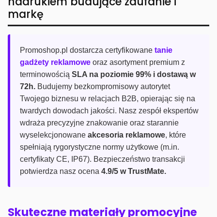
nadrukiem budujące zaufanie i
markę
Promoshop.pl dostarcza certyfikowane
tanie
gadżety reklamowe
oraz asortyment premium z
terminowością
SLA na poziomie 99% i dostawą w
72h.
Budujemy bezkompromisowy autorytet
Twojego biznesu w relacjach B2B, opierając się na
twardych dowodach jakości. Nasz zespół ekspertów
wdraża precyzyjne znakowanie oraz starannie
wyselekcjonowane
akcesoria reklamowe
, które
spełniają rygorystyczne normy użytkowe (m.in.
certyfikaty CE, IP67). Bezpieczeństwo transakcji
potwierdza nasz ocena
4.9/5 w TrustMate.
Skuteczne materiały promocyjne