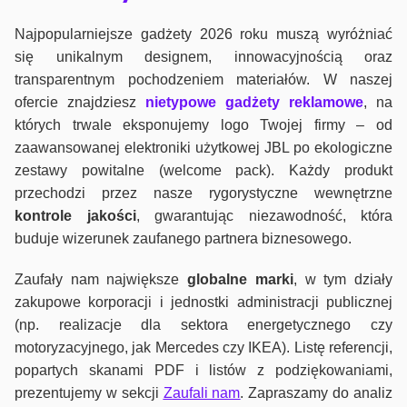
Najpopularniejsze gadżety 2026 roku muszą wyróżniać
się unikalnym designem, innowacyjnością oraz
transparentnym pochodzeniem materiałów. W naszej
ofercie znajdziesz
nietypowe gadżety reklamowe
, na
których trwale eksponujemy logo Twojej firmy – od
zaawansowanej elektroniki użytkowej JBL po ekologiczne
zestawy powitalne (welcome pack). Każdy produkt
przechodzi przez nasze rygorystyczne wewnętrzne
kontrole jako
ści
, gwarantując niezawodność, która
buduje wizerunek zaufanego partnera biznesowego.
Zaufały nam największe
globalne marki
, w tym działy
zakupowe korporacji i jednostki administracji publicznej
(np. realizacje dla sektora energetycznego czy
motoryzacyjnego, jak Mercedes czy IKEA). Listę referencji,
popartych skanami PDF i listów z podziękowaniami,
prezentujemy w sekcji
Zaufali nam
. Zapraszamy do analiz