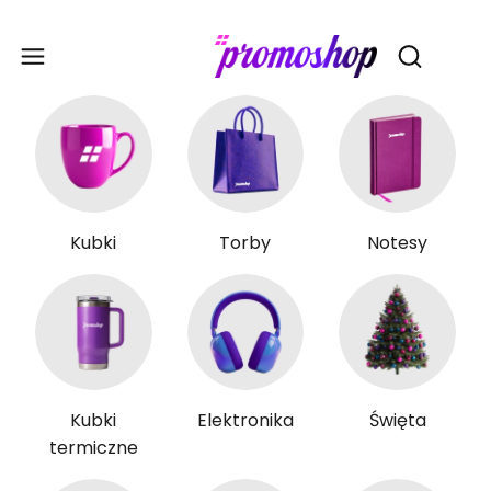
Gadże
Otwórz wy
Kubki
Torby
Notesy
Kubki
Elektronika
Święta
termiczne