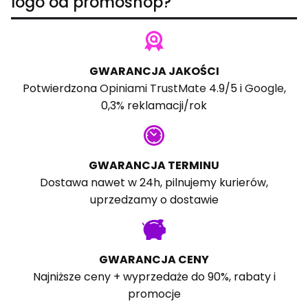
logo od promoshop?
GWARANCJA JAKOŚCI
Potwierdzona
Opiniami TrustMate
4.9/5 i
Google
,
0,3% reklamacji/rok
GWARANCJA TERMINU
Dostawa nawet w 24h, pilnujemy kurierów,
uprzedzamy o dostawie
GWARANCJA CENY
Najniższe ceny + wyprzedaże do 90%, rabaty i
promocje