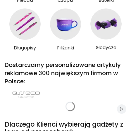
Plecaki
Czapki
Butelki
Słodycze
Długopisy
Filiżanki
Dostarczamy personalizowane artykuły
reklamowe 300 największym firmom w
Polsce:
Włąc
Dlaczego Klienci wybierają gadżety z