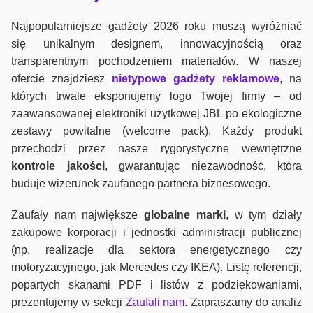
Najpopularniejsze gadżety 2026 roku muszą wyróżniać
się unikalnym designem, innowacyjnością oraz
transparentnym pochodzeniem materiałów. W naszej
ofercie znajdziesz
nietypowe gadżety reklamowe
, na
których trwale eksponujemy logo Twojej firmy – od
zaawansowanej elektroniki użytkowej JBL po ekologiczne
zestawy powitalne (welcome pack). Każdy produkt
przechodzi przez nasze rygorystyczne wewnętrzne
kontrole jako
ści
, gwarantując niezawodność, która
buduje wizerunek zaufanego partnera biznesowego.
Zaufały nam największe
globalne marki
, w tym działy
zakupowe korporacji i jednostki administracji publicznej
(np. realizacje dla sektora energetycznego czy
motoryzacyjnego, jak Mercedes czy IKEA). Listę referencji,
popartych skanami PDF i listów z podziękowaniami,
prezentujemy w sekcji
Zaufali nam
. Zapraszamy do analiz