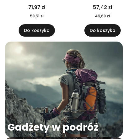
04
71,97 zł
57,42 zł
58,51 zł
46,68 zł
Do koszyka
Do koszyka
Gadżety w podróż