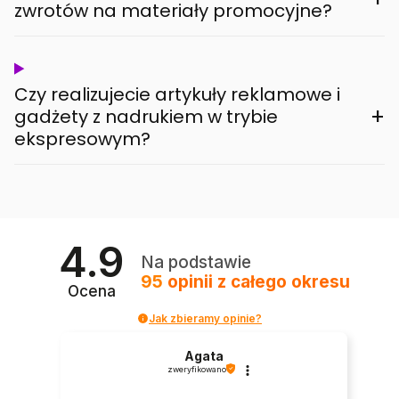
zwrotów na materiały promocyjne?
Czy realizujecie artykuły reklamowe i
+
gadżety z nadrukiem w trybie
ekspresowym?
4.9
Na podstawie
95
opinii
z całego okresu
Ocena
Jak zbieramy opinie?
Agata
zweryfikowano