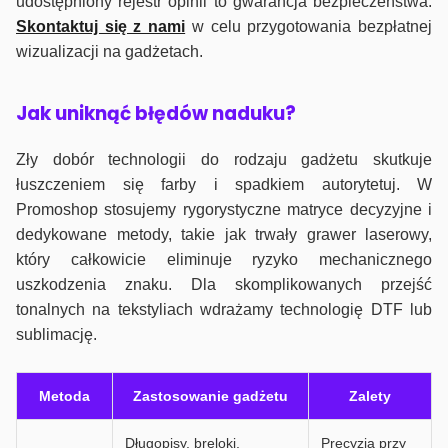
udostępniony rejestr opinii to gwarancja bezpieczeństwa.
Skontaktuj się z nami
w celu przygotowania bezpłatnej
wizualizacji na gadżetach.
J
ak uniknąć błędów naduku?
Zły dobór technologii do rodzaju gadżetu skutkuje
łuszczeniem się farby i spadkiem autorytetuj. W
Promoshop stosujemy rygorystyczne matryce decyzyjne i
dedykowane metody, takie jak trwały grawer laserowy,
który całkowicie eliminuje ryzyko mechanicznego
uszkodzenia znaku. Dla skomplikowanych przejść
tonalnych na tekstyliach wdrażamy technologię DTF lub
sublimację.
Metoda
Zastosowanie gadżetu
Zalety
Długopisy, breloki,
Precyzja przy