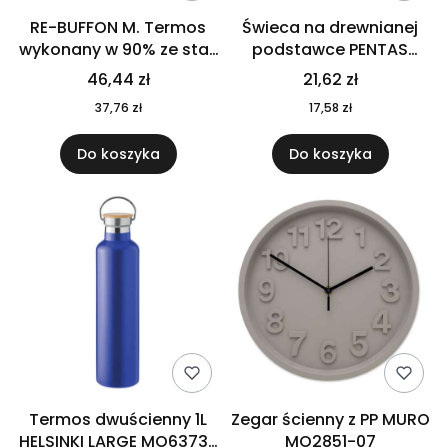
RE-BUFFON M. Termos
Świeca na drewnianej
wykonany w 90% ze stali
podstawce PENTAS
nierdzewnej
MO6282-40
46,44 zł
21,62 zł
pochodzącej z
37,76 zł
17,58 zł
recyklingu 520 ml 94294
Do koszyka
Do koszyka
Termos dwuścienny 1L
Zegar ścienny z PP MURO
HELSINKI LARGE MO6373-
MO2851-07