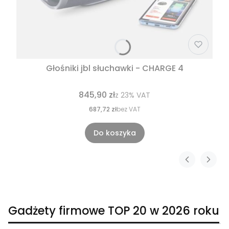
Głośniki jbl słuchawki - CHARGE 4
845,90 zł
z
23%
VAT
687,72 zł
bez VAT
Do koszyka
Gadżety firmowe TOP 20 w 2026 roku