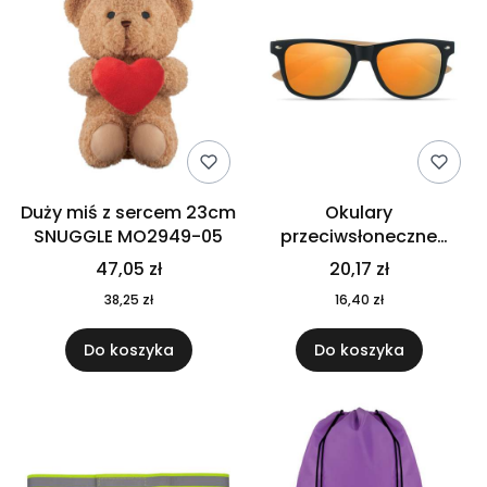
Duży miś z sercem 23cm
Okulary
SNUGGLE MO2949-05
przeciwsłoneczne
CALIFORNIA TOUCH
47,05 zł
20,17 zł
MO9617-10
38,25 zł
16,40 zł
Do koszyka
Do koszyka