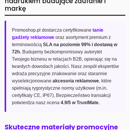
nadrukiem budujące zaufanie i
markę
Promoshop.pl dostarcza certyfikowane
tanie
gadżety reklamowe
oraz asortyment premium z
terminowością
SLA na poziomie 99% i dostawą w
72h.
Budujemy bezkompromisowy autorytet
Twojego biznesu w relacjach B2B, opierając się na
twardych dowodach jakości. Nasz zespół ekspertów
wdraża precyzyjne znakowanie oraz starannie
wyselekcjonowane
akcesoria reklamowe
, które
spełniają rygorystyczne normy użytkowe (m.in.
certyfikaty CE, IP67). Bezpieczeństwo transakcji
potwierdza nasz ocena
4.9/5 w TrustMate.
Skuteczne materiały promocyjne