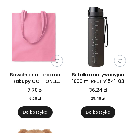
Bawełniana torba na
Butelka motywacyjna
zakupy COTTONEL
1000 ml RPET V1541-03
COLOUR++ MO9846-11
7,70 zł
36,24 zł
6,26 zł
29,46 zł
Do koszyka
Do koszyka