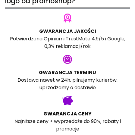
logo od promoshop?
GWARANCJA JAKOŚCI
Potwierdzona
Opiniami TrustMate
4.9/5 i
Google
,
0,3% reklamacji/rok
GWARANCJA TERMINU
Dostawa nawet w 24h, pilnujemy kurierów,
uprzedzamy o dostawie
GWARANCJA CENY
Najniższe ceny + wyprzedaże do 90%, rabaty i
promocje