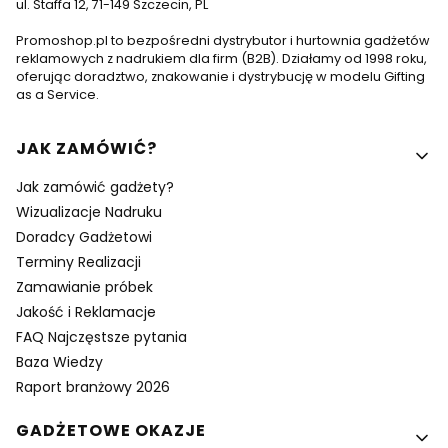
ul. Staffa 12, 71-149 Szczecin, PL
Promoshop.pl to bezpośredni dystrybutor i hurtownia gadżetów
reklamowych z nadrukiem dla firm (B2B). Działamy od 1998 roku,
oferując doradztwo, znakowanie i dystrybucję w modelu Gifting
as a Service.
Linki w stopce
JAK ZAMÓWIĆ?
Jak zamówić gadżety?
Wizualizacje Nadruku
Doradcy Gadżetowi
Terminy Realizacji
Zamawianie próbek
Jakość i Reklamacje
FAQ Najczęstsze pytania
Baza Wiedzy
Raport branżowy 2026
GADŻETOWE OKAZJE