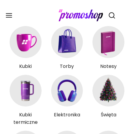
Gadże
Otwórz wy
Kubki
Torby
Notesy
Kubki
Elektronika
Święta
termiczne