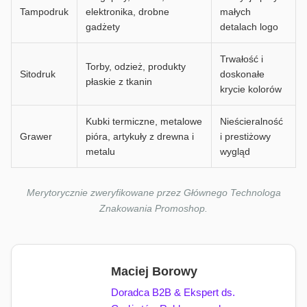
Tampodruk
elektronika, drobne
małych
gadżety
detalach logo
Trwałość i
Torby, odzież, produkty
Sitodruk
doskonałe
płaskie z tkanin
krycie kolorów
Kubki termiczne, metalowe
Nieścieralność
Grawer
pióra, artykuły z drewna i
i prestiżowy
metalu
wygląd
Merytorycznie zweryfikowane przez Głównego Technologa
Znakowania Promoshop.
Maciej Borowy
Doradca B2B & Ekspert ds.