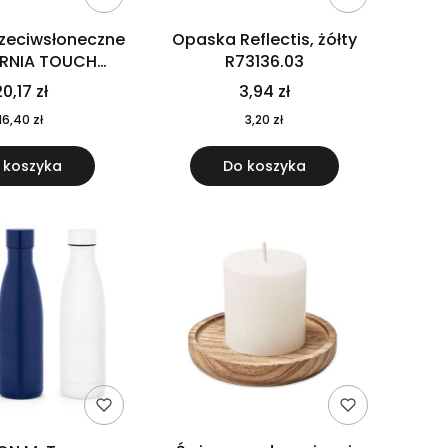
rzeciwsłoneczne
Opaska Reflectis, żółty
ORNIA TOUCH
R73136.03
9617-10
0,17 zł
3,94 zł
16,40 zł
3,20 zł
 koszyka
Do koszyka