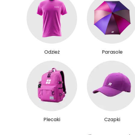
Odzież
Parasole
Plecaki
Czapki