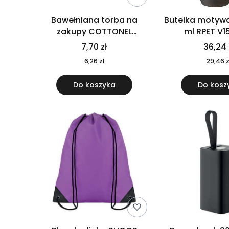
Bawełniana torba na
Butelka motywa
zakupy COTTONEL
ml RPET V1
COLOUR++ MO9846-11
7,70 zł
36,24 
6,26 zł
29,46 z
Do koszyka
Do kosz