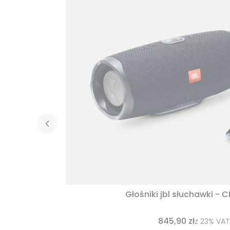
Głośniki jbl słuchawki - 
845,90 zł
z
23%
VAT