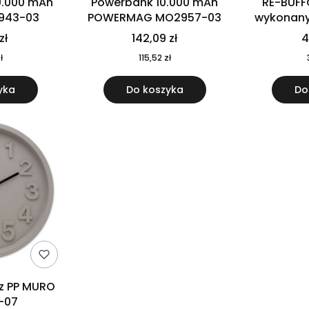
0.000 mAh
Powerbank 10.000 mAh
RE-BUFF
943-03
POWERMAG MO2957-03
wykonany 
nierdzewne
zł
142,09 zł
4
recykling
ł
115,52 zł
yka
Do koszyka
Do
 z PP MURO
-07