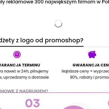
ły reklamowe 300 największym firmom w Pol
adżety z logo od promoshop?
ARANCJA TERMINU
GWARANCJA CEN
a nawet w 24h, pilnujemy
Najniższe ceny + wyprze
w, uprzedzamy o dostawie
90%, rabaty i promo