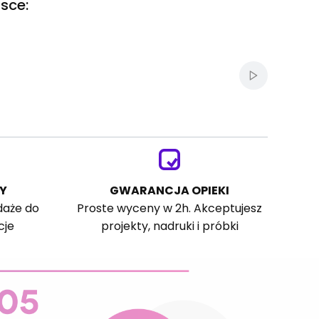
sce:
Włącz autom
Y
GWARANCJA OPIEKI
daże do
Proste wyceny w 2h. Akceptujesz
cje
projekty, nadruki i próbki