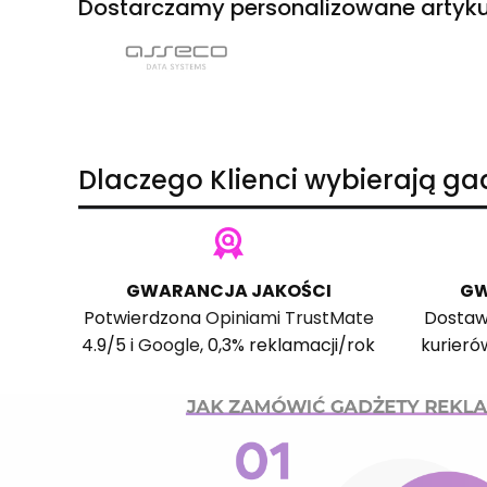
Dostarczamy personalizowane artyku
Dlaczego Klienci wybierają g
GWARANCJA JAKOŚCI
GW
Potwierdzona
Opiniami TrustMate
Dostaw
4.9/5 i
Google
, 0,3% reklamacji/rok
kurieró