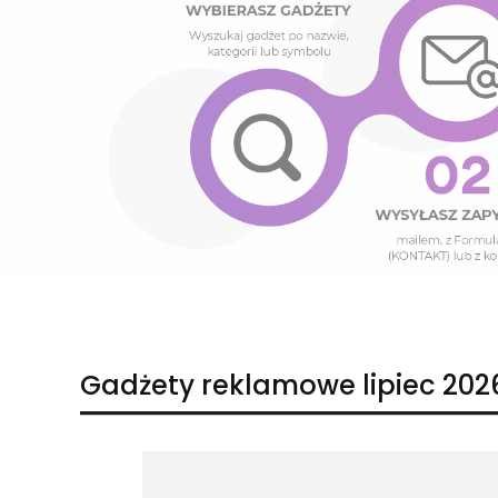
Naciśnij Enter lub spację, aby otworzyć stronę.
Naciśnij Enter lub spację, aby otworzyć stronę.
Gadżety reklamowe lipiec 202