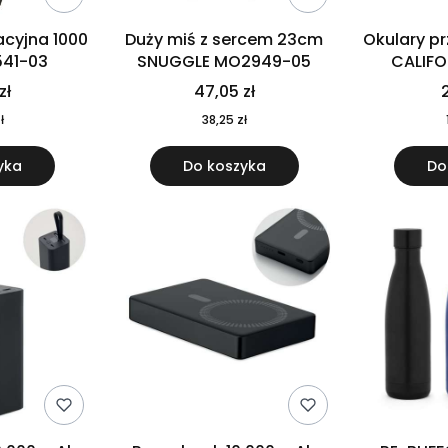
cyjna 1000
Duży miś z sercem 23cm
Okulary p
541-03
SNUGGLE MO2949-05
CALIF
MO
zł
47,05 zł
2
ł
38,25 zł
yka
Do koszyka
Do