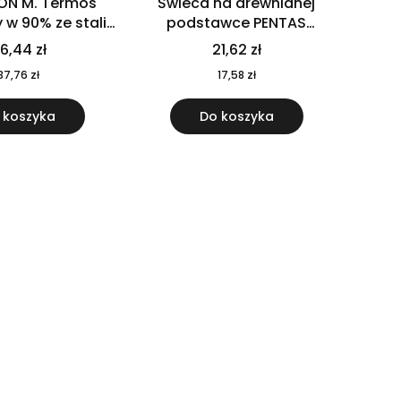
ON M. Termos
Świeca na drewnianej
w 90% ze stali
podstawce PENTAS
j pochodzącej z
MO6282-40
6,44 zł
21,62 zł
u 520 ml 94294
37,76 zł
17,58 zł
 koszyka
Do koszyka