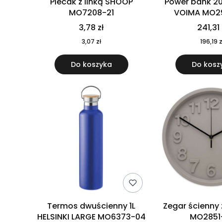
Plecak z linką SHOOP
Power bank 2
MO7208-21
VOIMA MO2
3,78 zł
241,31 
3,07 zł
196,19 z
Do koszyka
Do kosz
Termos dwuścienny 1L
Zegar ścienny
HELSINKI LARGE MO6373-04
MO2851