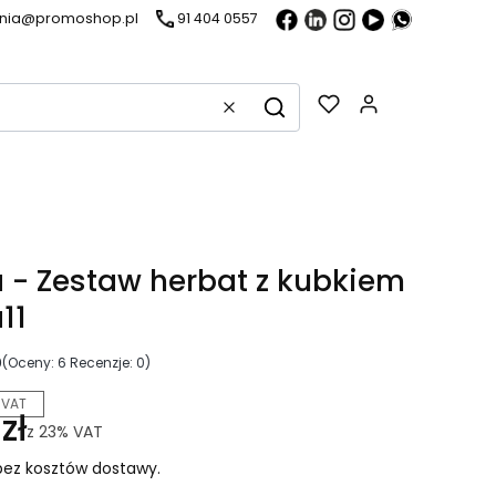
ania@promoshop.pl
91 404 0557
Gadżety w k
Wyczyść
Szukaj
 - Zestaw herbat z kubkiem
11
0
(Oceny: 6 Recenzje: 0)
 VAT
zł
z
23%
VAT
ez kosztów dostawy.