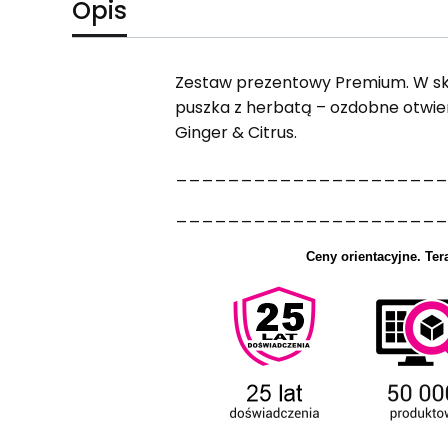
Opis
Zestaw prezentowy Premium. W skł
puszka z herbatą – ozdobne otwie
Ginger & Citrus.
_____________________
_____________________
Ceny orientacyjne.
Ter