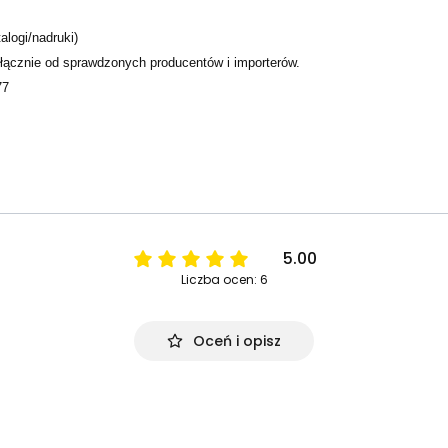
alogi/nadruki)
ącznie od sprawdzonych producentów i importerów.
77
5.00
Liczba ocen: 6
Oceń i opisz