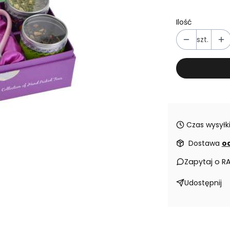
Ilość
szt.
Czas wysyłki
Dostawa
od
Zapytaj o R
Udostępnij