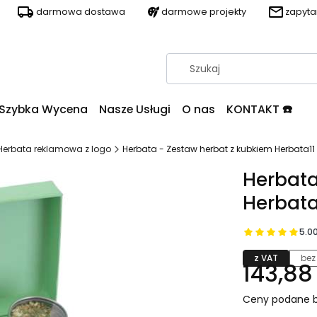
darmowa dostawa
darmowe projekty
zapyt
Szybka Wycena
Nasze Usługi
O nas
KONTAKT ☎️
Herbata reklamowa z logo
Herbata - Zestaw herbat z kubkiem Herbata11
Herbata
Herbata
5.0
z VAT
bez
143,88 
Ceny podane b