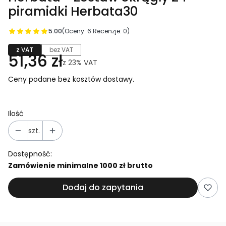
piramidki Herbata30
5.00
(Oceny: 6 Recenzje: 0)
z VAT
bez VAT
51,36 zł
z
23%
VAT
Ceny podane bez kosztów dostawy.
Ilość
szt.
Dostępność:
Zamówienie minimalne 1000 zł brutto
Dodaj do zapytania