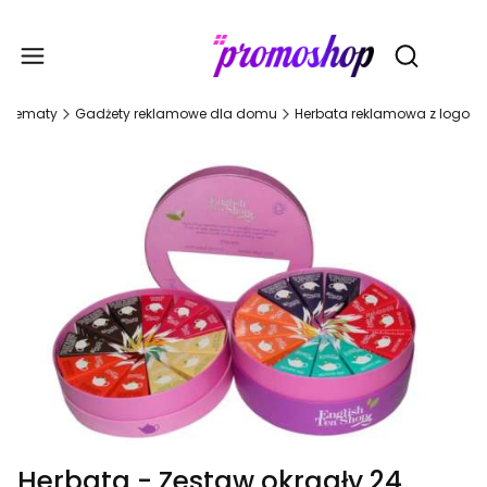
Gadże
Otwórz wy
Tematy
Gadżety reklamowe dla domu
Herbata reklamowa z logo
Herbata - Zestaw okrągły 24