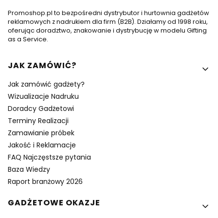
Promoshop.pl to bezpośredni dystrybutor i hurtownia gadżetów
reklamowych z nadrukiem dla firm (B2B). Działamy od 1998 roku,
oferując doradztwo, znakowanie i dystrybucję w modelu Gifting
as a Service.
Linki w stopce
JAK ZAMÓWIĆ?
Jak zamówić gadżety?
Wizualizacje Nadruku
Doradcy Gadżetowi
Terminy Realizacji
Zamawianie próbek
Jakość i Reklamacje
FAQ Najczęstsze pytania
Baza Wiedzy
Raport branżowy 2026
GADŻETOWE OKAZJE