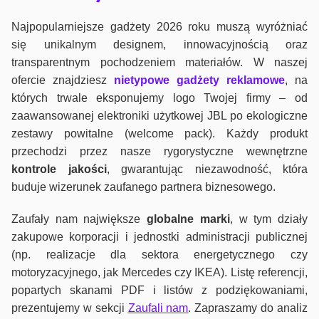
Najpopularniejsze gadżety 2026 roku muszą wyróżniać
się unikalnym designem, innowacyjnością oraz
transparentnym pochodzeniem materiałów. W naszej
ofercie znajdziesz
nietypowe gadżety reklamowe
, na
których trwale eksponujemy logo Twojej firmy – od
zaawansowanej elektroniki użytkowej JBL po ekologiczne
zestawy powitalne (welcome pack). Każdy produkt
przechodzi przez nasze rygorystyczne wewnętrzne
kontrole jako
ści
, gwarantując niezawodność, która
buduje wizerunek zaufanego partnera biznesowego.
Zaufały nam największe
globalne marki
, w tym działy
zakupowe korporacji i jednostki administracji publicznej
(np. realizacje dla sektora energetycznego czy
motoryzacyjnego, jak Mercedes czy IKEA). Listę referencji,
popartych skanami PDF i listów z podziękowaniami,
prezentujemy w sekcji
Zaufali nam
. Zapraszamy do analiz