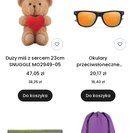
Duży miś z sercem 23cm
Okulary
SNUGGLE MO2949-05
przeciwsłoneczne
CALIFORNIA TOUCH
47,05 zł
20,17 zł
MO9617-10
38,25 zł
16,40 zł
Do koszyka
Do koszyka