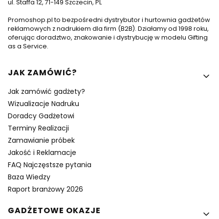
ul. Staffa 12, 71-149 Szczecin, PL
Promoshop.pl to bezpośredni dystrybutor i hurtownia gadżetów
reklamowych z nadrukiem dla firm (B2B). Działamy od 1998 roku,
oferując doradztwo, znakowanie i dystrybucję w modelu Gifting
as a Service.
Linki w stopce
JAK ZAMÓWIĆ?
Jak zamówić gadżety?
Wizualizacje Nadruku
Doradcy Gadżetowi
Terminy Realizacji
Zamawianie próbek
Jakość i Reklamacje
FAQ Najczęstsze pytania
Baza Wiedzy
Raport branżowy 2026
GADŻETOWE OKAZJE