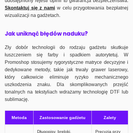
udostępniony rejestr opinii to gwarancja bezpieczeństwa.
Skontaktuj się z nami
w celu przygotowania bezpłatnej
wizualizacji na gadżetach.
J
ak uniknąć błędów naduku?
Zły dobór technologii do rodzaju gadżetu skutkuje
łuszczeniem się farby i spadkiem autorytetuj. W
Promoshop stosujemy rygorystyczne matryce decyzyjne i
dedykowane metody, takie jak trwały grawer laserowy,
który całkowicie eliminuje ryzyko mechanicznego
uszkodzenia znaku. Dla skomplikowanych przejść
tonalnych na tekstyliach wdrażamy technologię DTF lub
sublimację.
Metoda
Zastosowanie gadżetu
Zalety
Długopisy, breloki,
Precyzja przy