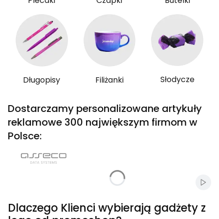
Plecaki
Czapki
Butelki
Słodycze
Długopisy
Filiżanki
Dostarczamy personalizowane artykuły
reklamowe 300 największym firmom w
Polsce:
Włąc
Dlaczego Klienci wybierają gadżety z