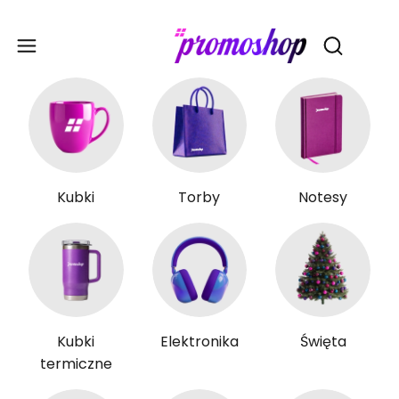
Gadże
Otwórz wy
Kubki
Torby
Notesy
Kubki
Elektronika
Święta
termiczne