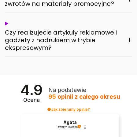
zwrotów na materiały promocyjne?
Czy realizujecie artykuły reklamowe i
+
gadżety z nadrukiem w trybie
ekspresowym?
4.9
Na podstawie
95
opinii
z całego okresu
Ocena
Jak zbieramy opinie?
Agata
zweryfikowano