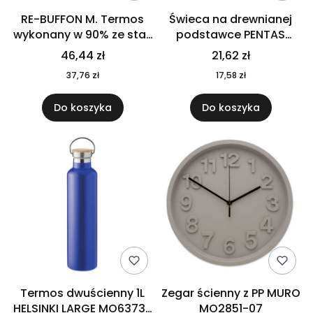
RE-BUFFON M. Termos
Świeca na drewnianej
wykonany w 90% ze stali
podstawce PENTAS
nierdzewnej
MO6282-40
46,44 zł
21,62 zł
pochodzącej z
37,76 zł
17,58 zł
recyklingu 520 ml 94294
Do koszyka
Do koszyka
Termos dwuścienny 1L
Zegar ścienny z PP MURO
HELSINKI LARGE MO6373-
MO2851-07