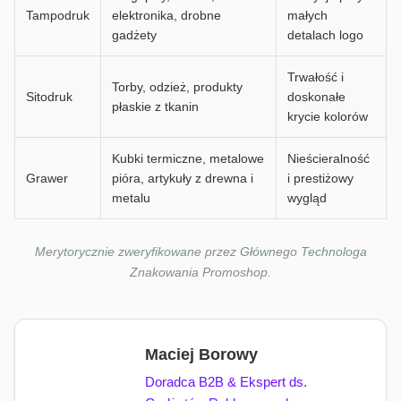
Tampodruk
elektronika, drobne
małych
gadżety
detalach logo
Trwałość i
Torby, odzież, produkty
Sitodruk
doskonałe
płaskie z tkanin
krycie kolorów
Kubki termiczne, metalowe
Nieścieralność
Grawer
pióra, artykuły z drewna i
i prestiżowy
metalu
wygląd
Merytorycznie zweryfikowane przez Głównego Technologa
Znakowania Promoshop.
Maciej Borowy
Doradca B2B & Ekspert ds.