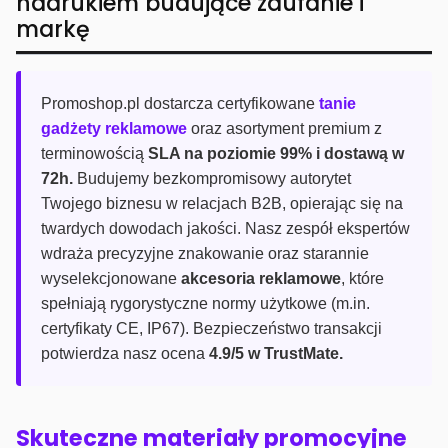
nadrukiem budujące zaufanie i
markę
Promoshop.pl dostarcza certyfikowane
tanie
gadżety reklamowe
oraz asortyment premium z
terminowością
SLA na poziomie 99% i dostawą w
72h.
Budujemy bezkompromisowy autorytet
Twojego biznesu w relacjach B2B, opierając się na
twardych dowodach jakości. Nasz zespół ekspertów
wdraża precyzyjne znakowanie oraz starannie
wyselekcjonowane
akcesoria reklamowe
, które
spełniają rygorystyczne normy użytkowe (m.in.
certyfikaty CE, IP67). Bezpieczeństwo transakcji
potwierdza nasz ocena
4.9/5 w TrustMate.
Skuteczne materiały promocyjne