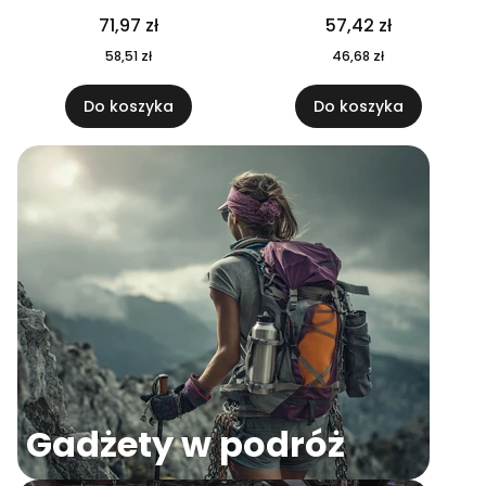
04
71,97 zł
57,42 zł
58,51 zł
46,68 zł
Do koszyka
Do koszyka
Gadżety w podróż