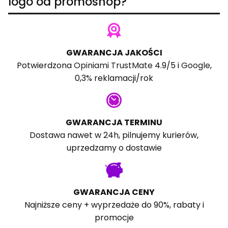
logo od promoshop?
GWARANCJA JAKOŚCI
Potwierdzona
Opiniami TrustMate
4.9/5 i
Google
,
0,3% reklamacji/rok
GWARANCJA TERMINU
Dostawa nawet w 24h, pilnujemy kurierów,
uprzedzamy o dostawie
GWARANCJA CENY
Najniższe ceny + wyprzedaże do 90%, rabaty i
promocje