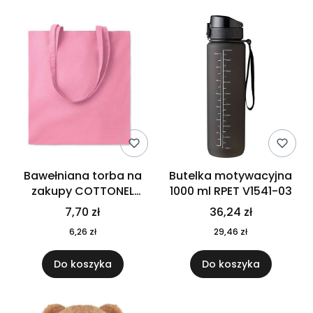
Bawełniana torba na
Butelka motywacyjna
zakupy COTTONEL
1000 ml RPET V1541-03
COLOUR++ MO9846-11
7,70 zł
36,24 zł
6,26 zł
29,46 zł
Do koszyka
Do koszyka