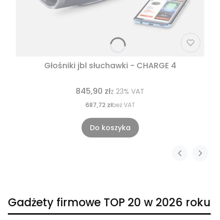
Głośniki jbl słuchawki - CHARGE 4
845,90 zł
z
23%
VAT
687,72 zł
bez VAT
Do koszyka
Gadżety firmowe TOP 20 w 2026 roku