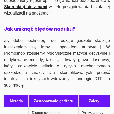
udostępniony rejestr opinii to gwarancja bezpieczeństwa.
Skontaktuj się z nami
w celu przygotowania bezpłatnej
wizualizacji na gadżetach.
J
ak uniknąć błędów naduku?
Zły dobór technologii do rodzaju gadżetu skutkuje
łuszczeniem się farby i spadkiem autorytetuj. W
Promoshop stosujemy rygorystyczne matryce decyzyjne i
dedykowane metody, takie jak trwały grawer laserowy,
który całkowicie eliminuje ryzyko mechanicznego
uszkodzenia znaku. Dla skomplikowanych przejść
tonalnych na tekstyliach wdrażamy technologię DTF lub
sublimację.
Metoda
Zastosowanie gadżetu
Zalety
Długopisy, breloki,
Precyzja przy