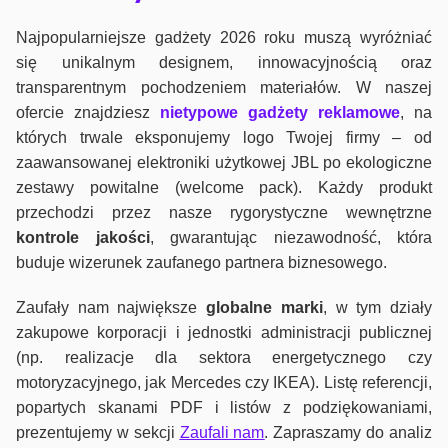
Najpopularniejsze gadżety 2026 roku muszą wyróżniać
się unikalnym designem, innowacyjnością oraz
transparentnym pochodzeniem materiałów. W naszej
ofercie znajdziesz
nietypowe gadżety reklamowe
, na
których trwale eksponujemy logo Twojej firmy – od
zaawansowanej elektroniki użytkowej JBL po ekologiczne
zestawy powitalne (welcome pack). Każdy produkt
przechodzi przez nasze rygorystyczne wewnętrzne
kontrole jako
ści
, gwarantując niezawodność, która
buduje wizerunek zaufanego partnera biznesowego.
Zaufały nam największe
globalne marki
, w tym działy
zakupowe korporacji i jednostki administracji publicznej
(np. realizacje dla sektora energetycznego czy
motoryzacyjnego, jak Mercedes czy IKEA). Listę referencji,
popartych skanami PDF i listów z podziękowaniami,
prezentujemy w sekcji
Zaufali nam
. Zapraszamy do analiz