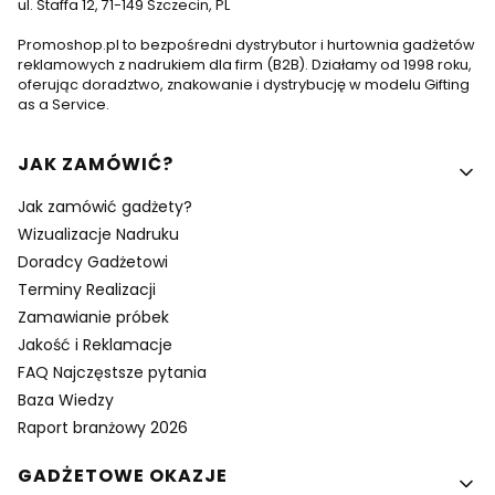
ul. Staffa 12, 71-149 Szczecin, PL
Promoshop.pl to bezpośredni dystrybutor i hurtownia gadżetów
reklamowych z nadrukiem dla firm (B2B). Działamy od 1998 roku,
oferując doradztwo, znakowanie i dystrybucję w modelu Gifting
as a Service.
Linki w stopce
JAK ZAMÓWIĆ?
Jak zamówić gadżety?
Wizualizacje Nadruku
Doradcy Gadżetowi
Terminy Realizacji
Zamawianie próbek
Jakość i Reklamacje
FAQ Najczęstsze pytania
Baza Wiedzy
Raport branżowy 2026
GADŻETOWE OKAZJE