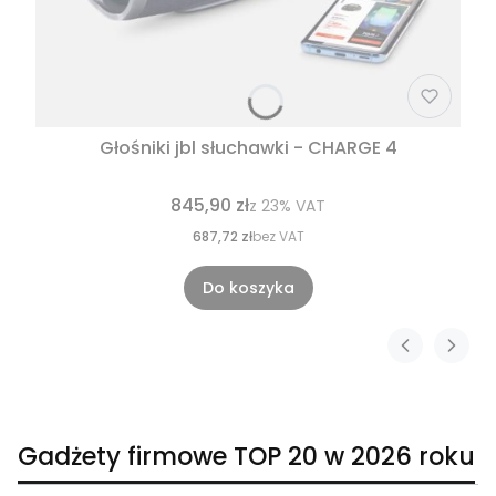
Głośniki jbl słuchawki - CHARGE 4
845,90 zł
z
23%
VAT
687,72 zł
bez VAT
Do koszyka
Gadżety firmowe TOP 20 w 2026 roku