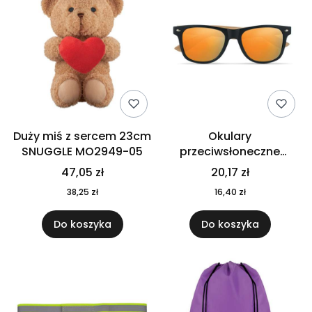
Duży miś z sercem 23cm
Okulary
SNUGGLE MO2949-05
przeciwsłoneczne
CALIFORNIA TOUCH
47,05 zł
20,17 zł
MO9617-10
38,25 zł
16,40 zł
Do koszyka
Do koszyka