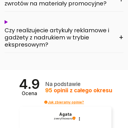
zwrotów na materiały promocyjne?
Czy realizujecie artykuły reklamowe i
+
gadżety z nadrukiem w trybie
ekspresowym?
4.9
Na podstawie
95
opinii
z całego okresu
Ocena
Jak zbieramy opinie?
Agata
zweryfikowano