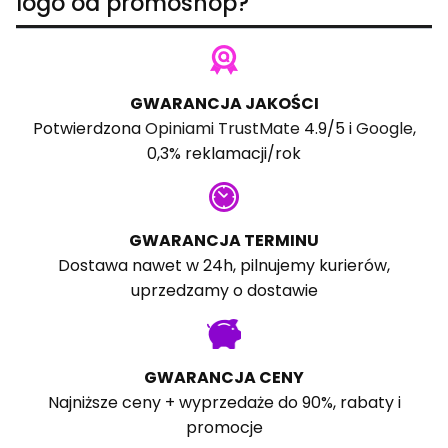
logo od promoshop?
GWARANCJA JAKOŚCI
Potwierdzona
Opiniami TrustMate
4.9/5 i
Google
,
0,3% reklamacji/rok
GWARANCJA TERMINU
Dostawa nawet w 24h, pilnujemy kurierów,
uprzedzamy o dostawie
GWARANCJA CENY
Najniższe ceny + wyprzedaże do 90%, rabaty i
promocje