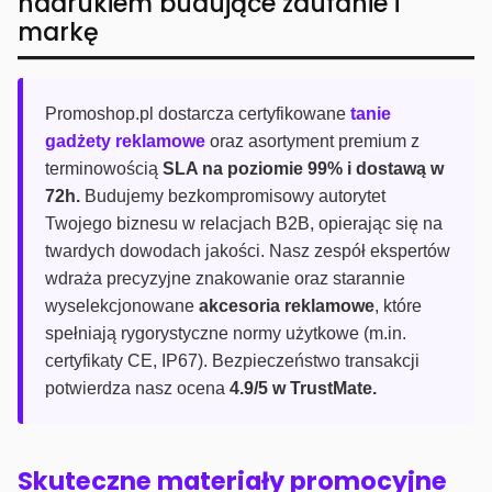
nadrukiem budujące zaufanie i
markę
Promoshop.pl dostarcza certyfikowane
tanie
gadżety reklamowe
oraz asortyment premium z
terminowością
SLA na poziomie 99% i dostawą w
72h.
Budujemy bezkompromisowy autorytet
Twojego biznesu w relacjach B2B, opierając się na
twardych dowodach jakości. Nasz zespół ekspertów
wdraża precyzyjne znakowanie oraz starannie
wyselekcjonowane
akcesoria reklamowe
, które
spełniają rygorystyczne normy użytkowe (m.in.
certyfikaty CE, IP67). Bezpieczeństwo transakcji
potwierdza nasz ocena
4.9/5 w TrustMate.
Skuteczne materiały promocyjne