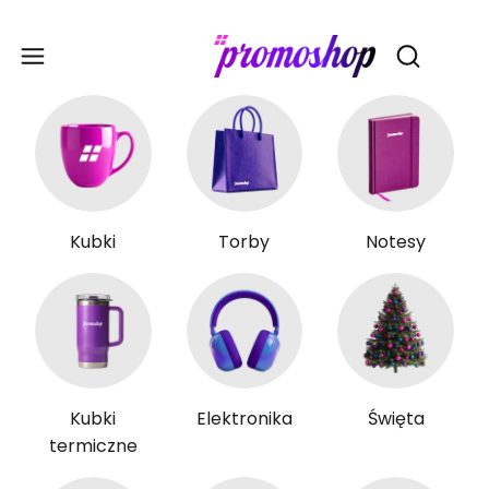
Gadże
Otwórz wy
Kubki
Torby
Notesy
Kubki
Elektronika
Święta
termiczne