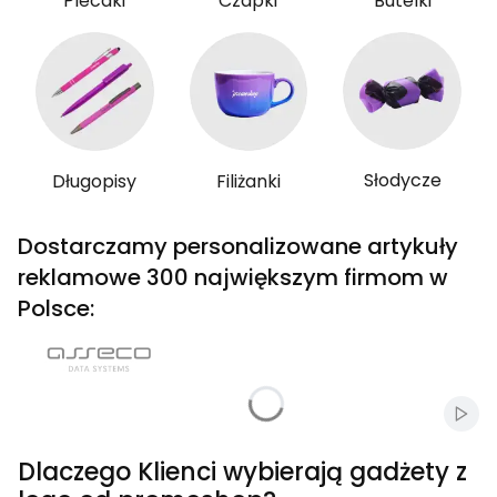
Plecaki
Czapki
Butelki
Słodycze
Długopisy
Filiżanki
Dostarczamy personalizowane artykuły
reklamowe 300 największym firmom w
Polsce:
Włąc
Dlaczego Klienci wybierają gadżety z