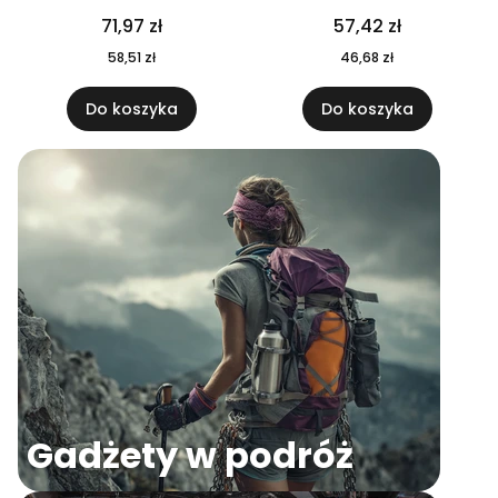
04
71,97 zł
57,42 zł
58,51 zł
46,68 zł
Do koszyka
Do koszyka
Gadżety w podróż