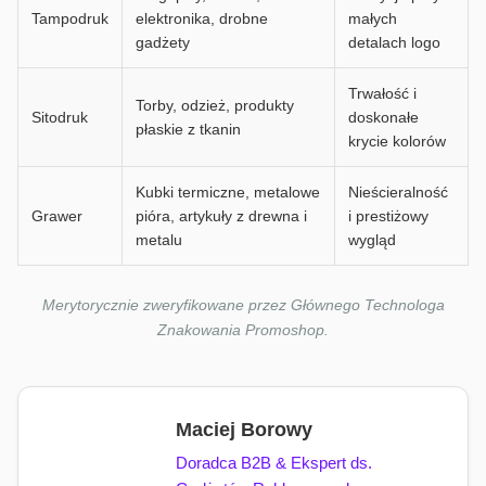
Tampodruk
elektronika, drobne
małych
gadżety
detalach logo
Trwałość i
Torby, odzież, produkty
Sitodruk
doskonałe
płaskie z tkanin
krycie kolorów
Kubki termiczne, metalowe
Nieścieralność
Grawer
pióra, artykuły z drewna i
i prestiżowy
metalu
wygląd
Merytorycznie zweryfikowane przez Głównego Technologa
Znakowania Promoshop.
Maciej Borowy
Doradca B2B & Ekspert ds.