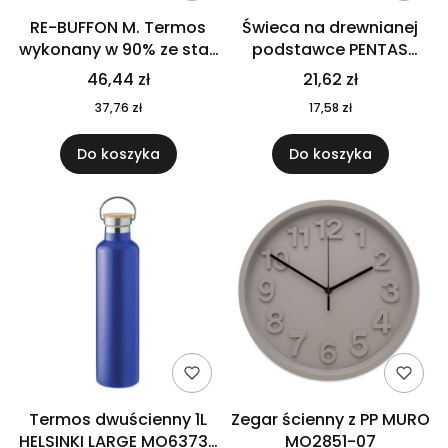
RE-BUFFON M. Termos
Świeca na drewnianej
wykonany w 90% ze stali
podstawce PENTAS
nierdzewnej
MO6282-40
46,44 zł
21,62 zł
pochodzącej z
37,76 zł
17,58 zł
recyklingu 520 ml 94294
Do koszyka
Do koszyka
Termos dwuścienny 1L
Zegar ścienny z PP MURO
HELSINKI LARGE MO6373-
MO2851-07