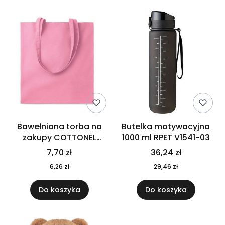
Bawełniana torba na
Butelka motywacyjna
zakupy COTTONEL
1000 ml RPET V1541-03
COLOUR++ MO9846-11
7,70 zł
36,24 zł
6,26 zł
29,46 zł
Do koszyka
Do koszyka