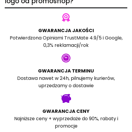
logo od promoshop?
GWARANCJA JAKOŚCI
Potwierdzona
Opiniami TrustMate
4.9/5 i
Google
,
0,3% reklamacji/rok
GWARANCJA TERMINU
Dostawa nawet w 24h, pilnujemy kurierów,
uprzedzamy o dostawie
GWARANCJA CENY
Najniższe ceny + wyprzedaże do 90%, rabaty i
promocje