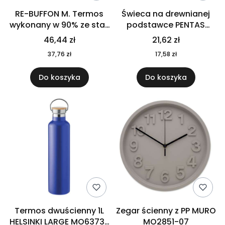
RE-BUFFON M. Termos
Świeca na drewnianej
wykonany w 90% ze stali
podstawce PENTAS
nierdzewnej
MO6282-40
46,44 zł
21,62 zł
pochodzącej z
37,76 zł
17,58 zł
recyklingu 520 ml 94294
Do koszyka
Do koszyka
Termos dwuścienny 1L
Zegar ścienny z PP MURO
HELSINKI LARGE MO6373-
MO2851-07