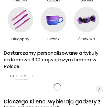
Plecaki
Czapki
Butelki
Słodycze
Długopisy
Filiżanki
Dostarczamy personalizowane artykuły
reklamowe 300 największym firmom w
Polsce:
Włąc
Dlaczego Klienci wybierają gadżety z