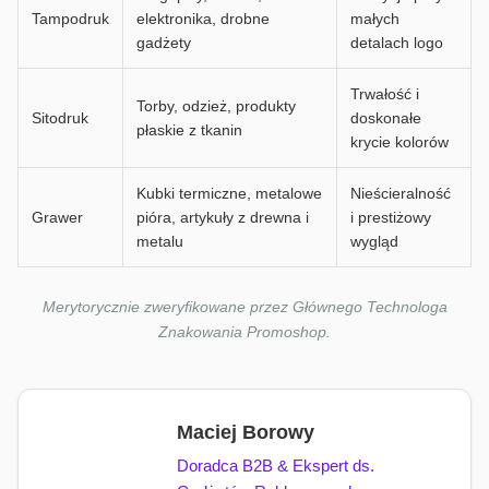
Tampodruk
elektronika, drobne
małych
gadżety
detalach logo
Trwałość i
Torby, odzież, produkty
Sitodruk
doskonałe
płaskie z tkanin
krycie kolorów
Kubki termiczne, metalowe
Nieścieralność
Grawer
pióra, artykuły z drewna i
i prestiżowy
metalu
wygląd
Merytorycznie zweryfikowane przez Głównego Technologa
Znakowania Promoshop.
Maciej Borowy
Doradca B2B & Ekspert ds.