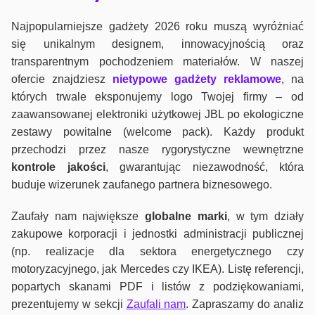
Najpopularniejsze gadżety 2026 roku muszą wyróżniać
się unikalnym designem, innowacyjnością oraz
transparentnym pochodzeniem materiałów. W naszej
ofercie znajdziesz
nietypowe gadżety reklamowe
, na
których trwale eksponujemy logo Twojej firmy – od
zaawansowanej elektroniki użytkowej JBL po ekologiczne
zestawy powitalne (welcome pack). Każdy produkt
przechodzi przez nasze rygorystyczne wewnętrzne
kontrole jako
ści
, gwarantując niezawodność, która
buduje wizerunek zaufanego partnera biznesowego.
Zaufały nam największe
globalne marki
, w tym działy
zakupowe korporacji i jednostki administracji publicznej
(np. realizacje dla sektora energetycznego czy
motoryzacyjnego, jak Mercedes czy IKEA). Listę referencji,
popartych skanami PDF i listów z podziękowaniami,
prezentujemy w sekcji
Zaufali nam
. Zapraszamy do analiz