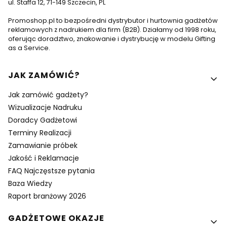
ul. Staffa 12, 71-149 Szczecin, PL
Promoshop.pl to bezpośredni dystrybutor i hurtownia gadżetów
reklamowych z nadrukiem dla firm (B2B). Działamy od 1998 roku,
oferując doradztwo, znakowanie i dystrybucję w modelu Gifting
as a Service.
Linki w stopce
JAK ZAMÓWIĆ?
Jak zamówić gadżety?
Wizualizacje Nadruku
Doradcy Gadżetowi
Terminy Realizacji
Zamawianie próbek
Jakość i Reklamacje
FAQ Najczęstsze pytania
Baza Wiedzy
Raport branżowy 2026
GADŻETOWE OKAZJE