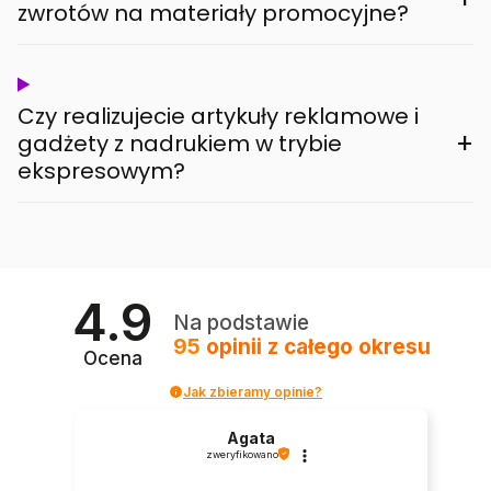
zwrotów na materiały promocyjne?
Czy realizujecie artykuły reklamowe i
+
gadżety z nadrukiem w trybie
ekspresowym?
4.9
Na podstawie
95
opinii
z całego okresu
Ocena
Jak zbieramy opinie?
Agata
zweryfikowano