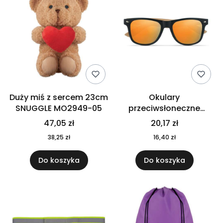
Duży miś z sercem 23cm
Okulary
SNUGGLE MO2949-05
przeciwsłoneczne
CALIFORNIA TOUCH
47,05 zł
20,17 zł
MO9617-10
38,25 zł
16,40 zł
Do koszyka
Do koszyka