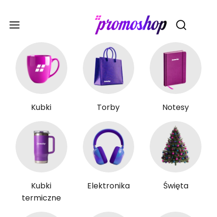
Gadże
Otwórz wy
Kubki
Torby
Notesy
Kubki
Elektronika
Święta
termiczne