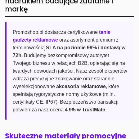
nadrukiem budujące zaufanie i
markę
Promoshop.pl dostarcza certyfikowane
tanie
gadżety reklamowe
oraz asortyment premium z
terminowością
SLA na poziomie 99% i dostawą w
72h.
Budujemy bezkompromisowy autorytet
Twojego biznesu w relacjach B2B, opierając się na
twardych dowodach jakości. Nasz zespół ekspertów
wdraża precyzyjne znakowanie oraz starannie
wyselekcjonowane
akcesoria reklamowe
, które
spełniają rygorystyczne normy użytkowe (m.in.
certyfikaty CE, IP67). Bezpieczeństwo transakcji
potwierdza nasz ocena
4.9/5 w TrustMate.
Skuteczne materiały promocyjne