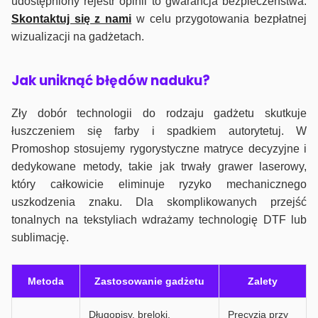
udostępniony rejestr opinii to gwarancja bezpieczeństwa.
Skontaktuj się z nami
w celu przygotowania bezpłatnej
wizualizacji na gadżetach.
J
ak uniknąć błędów naduku?
Zły dobór technologii do rodzaju gadżetu skutkuje
łuszczeniem się farby i spadkiem autorytetuj. W
Promoshop stosujemy rygorystyczne matryce decyzyjne i
dedykowane metody, takie jak trwały grawer laserowy,
który całkowicie eliminuje ryzyko mechanicznego
uszkodzenia znaku. Dla skomplikowanych przejść
tonalnych na tekstyliach wdrażamy technologię DTF lub
sublimację.
Metoda
Zastosowanie gadżetu
Zalety
Długopisy, breloki,
Precyzja przy