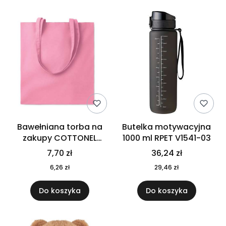
Bawełniana torba na
Butelka motywacyjna
zakupy COTTONEL
1000 ml RPET V1541-03
COLOUR++ MO9846-11
7,70 zł
36,24 zł
6,26 zł
29,46 zł
Do koszyka
Do koszyka