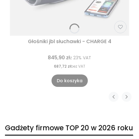
Głośniki jbl słuchawki - CHARGE 4
845,90 zł
z
23%
VAT
687,72 zł
bez VAT
Do koszyka
Gadżety firmowe TOP 20 w 2026 roku