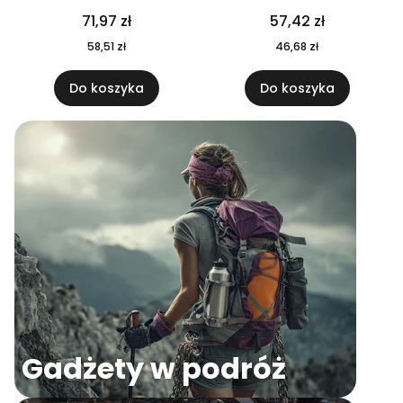
04
71,97 zł
57,42 zł
58,51 zł
46,68 zł
Do koszyka
Do koszyka
Gadżety w podróż