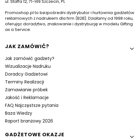
ul. Staffa 12, 71-149 Szczecin, PL
Promoshop.pl to bezpośredni dystrybutor i hurtownia gadżetów
reklamowych z nadrukiem dla firm (B2B). Działamy od 1998 roku,
oferując doradztwo, znakowanie i dystrybucję w modelu Gifting
as a Service.
Linki w stopce
JAK ZAMÓWIĆ?
Jak zamówić gadżety?
Wizualizacje Nadruku
Doradcy Gadżetowi
Terminy Realizacji
Zamawianie próbek
Jakość i Reklamacje
FAQ Najczęstsze pytania
Baza Wiedzy
Raport branżowy 2026
GADŻETOWE OKAZJE