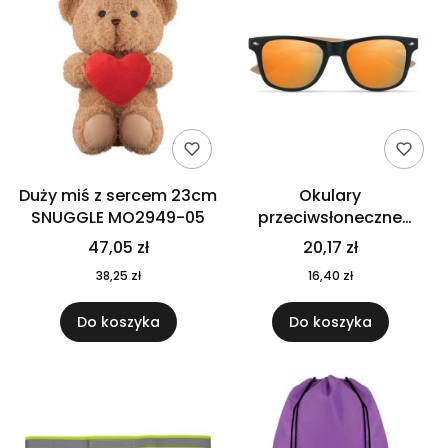
Duży miś z sercem 23cm
Okulary
SNUGGLE MO2949-05
przeciwsłoneczne
CALIFORNIA TOUCH
47,05 zł
20,17 zł
MO9617-10
38,25 zł
16,40 zł
Do koszyka
Do koszyka