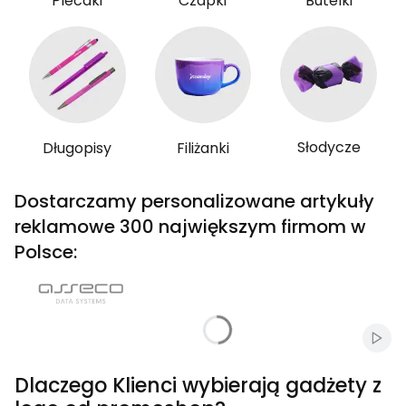
Plecaki
Czapki
Butelki
Słodycze
Długopisy
Filiżanki
Dostarczamy personalizowane artykuły
reklamowe 300 największym firmom w
Polsce:
Włąc
Dlaczego Klienci wybierają gadżety z