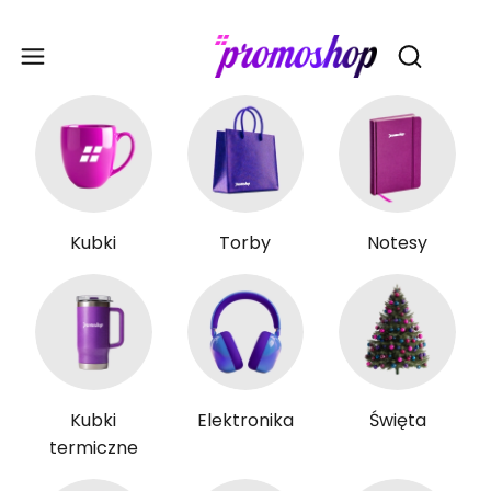
Gadże
Otwórz wy
Kubki
Torby
Notesy
Kubki
Elektronika
Święta
termiczne