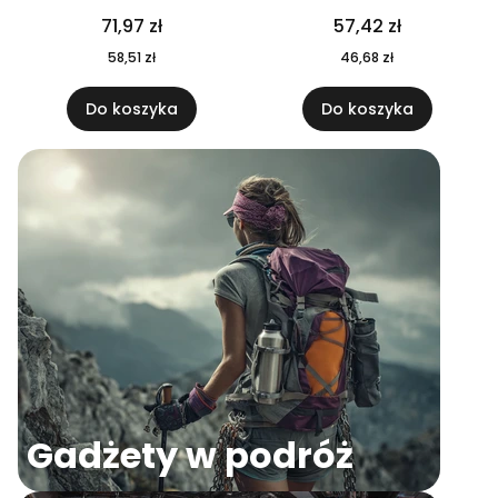
04
71,97 zł
57,42 zł
58,51 zł
46,68 zł
Do koszyka
Do koszyka
Gadżety w podróż