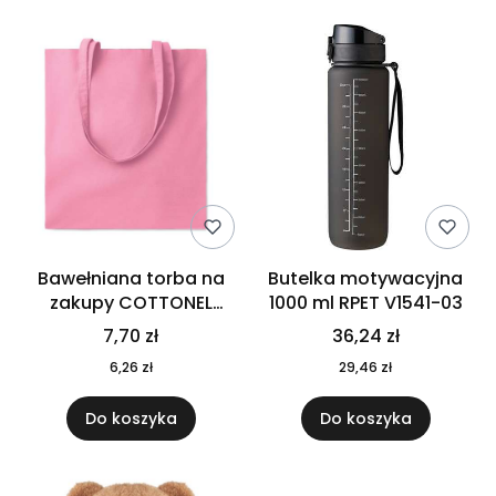
Bawełniana torba na
Butelka motywacyjna
zakupy COTTONEL
1000 ml RPET V1541-03
COLOUR++ MO9846-11
7,70 zł
36,24 zł
6,26 zł
29,46 zł
Do koszyka
Do koszyka