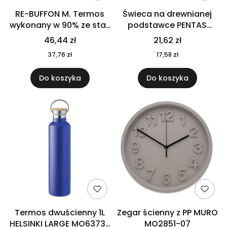
RE-BUFFON M. Termos
Świeca na drewnianej
wykonany w 90% ze stali
podstawce PENTAS
nierdzewnej
MO6282-40
46,44 zł
21,62 zł
pochodzącej z
37,76 zł
17,58 zł
recyklingu 520 ml 94294
Do koszyka
Do koszyka
Termos dwuścienny 1L
Zegar ścienny z PP MURO
HELSINKI LARGE MO6373-
MO2851-07