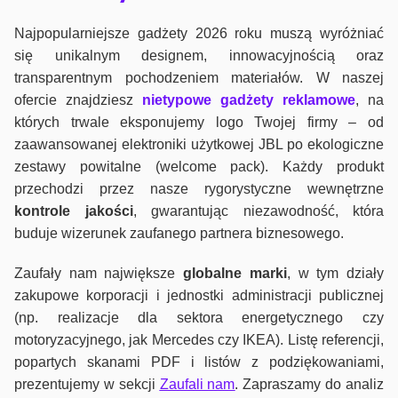
Najpopularniejsze gadżety 2026 roku muszą wyróżniać
się unikalnym designem, innowacyjnością oraz
transparentnym pochodzeniem materiałów. W naszej
ofercie znajdziesz
nietypowe gadżety reklamowe
, na
których trwale eksponujemy logo Twojej firmy – od
zaawansowanej elektroniki użytkowej JBL po ekologiczne
zestawy powitalne (welcome pack). Każdy produkt
przechodzi przez nasze rygorystyczne wewnętrzne
kontrole jako
ści
, gwarantując niezawodność, która
buduje wizerunek zaufanego partnera biznesowego.
Zaufały nam największe
globalne marki
, w tym działy
zakupowe korporacji i jednostki administracji publicznej
(np. realizacje dla sektora energetycznego czy
motoryzacyjnego, jak Mercedes czy IKEA). Listę referencji,
popartych skanami PDF i listów z podziękowaniami,
prezentujemy w sekcji
Zaufali nam
. Zapraszamy do analiz