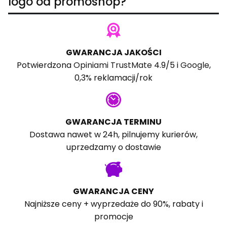
logo od promoshop?
GWARANCJA JAKOŚCI
Potwierdzona
Opiniami TrustMate
4.9/5 i
Google
,
0,3% reklamacji/rok
GWARANCJA TERMINU
Dostawa nawet w 24h, pilnujemy kurierów,
uprzedzamy o dostawie
GWARANCJA CENY
Najniższe ceny + wyprzedaże do 90%, rabaty i
promocje