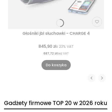
Głośniki jbl słuchawki - CHARGE 4
845,90 zł
z
23%
VAT
687,72 zł
bez VAT
Do koszyka
Gadżety firmowe TOP 20 w 2026 roku