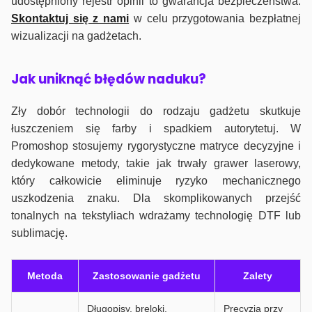
udostępniony rejestr opinii to gwarancja bezpieczeństwa.
Skontaktuj się z nami
w celu przygotowania bezpłatnej
wizualizacji na gadżetach.
J
ak uniknąć błędów naduku?
Zły dobór technologii do rodzaju gadżetu skutkuje
łuszczeniem się farby i spadkiem autorytetuj. W
Promoshop stosujemy rygorystyczne matryce decyzyjne i
dedykowane metody, takie jak trwały grawer laserowy,
który całkowicie eliminuje ryzyko mechanicznego
uszkodzenia znaku. Dla skomplikowanych przejść
tonalnych na tekstyliach wdrażamy technologię DTF lub
sublimację.
Metoda
Zastosowanie gadżetu
Zalety
Długopisy, breloki,
Precyzja przy