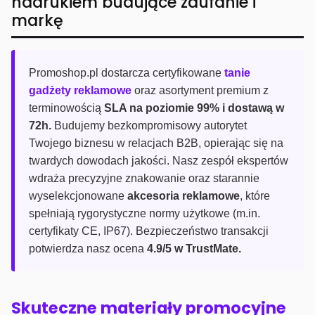
nadrukiem budujące zaufanie i
markę
Promoshop.pl dostarcza certyfikowane
tanie
gadżety reklamowe
oraz asortyment premium z
terminowością
SLA na poziomie 99% i dostawą w
72h.
Budujemy bezkompromisowy autorytet
Twojego biznesu w relacjach B2B, opierając się na
twardych dowodach jakości. Nasz zespół ekspertów
wdraża precyzyjne znakowanie oraz starannie
wyselekcjonowane
akcesoria reklamowe
, które
spełniają rygorystyczne normy użytkowe (m.in.
certyfikaty CE, IP67). Bezpieczeństwo transakcji
potwierdza nasz ocena
4.9/5 w TrustMate.
Skuteczne materiały promocyjne