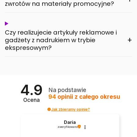
zwrotów na materiały promocyjne?
Czy realizujecie artykuły reklamowe i
+
gadżety z nadrukiem w trybie
ekspresowym?
4.9
Na podstawie
94
opinii
z całego okresu
Ocena
Jak zbieramy opinie?
Daria
zweryfikowano