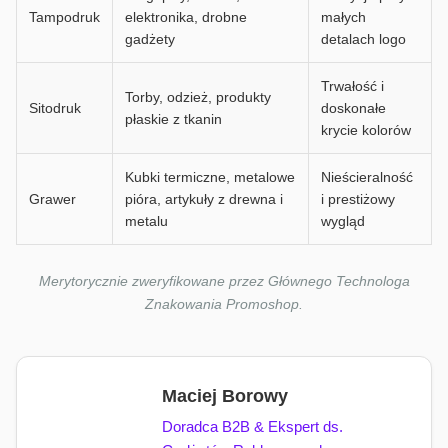
Tampodruk
elektronika, drobne
małych
gadżety
detalach logo
Trwałość i
Torby, odzież, produkty
Sitodruk
doskonałe
płaskie z tkanin
krycie kolorów
Kubki termiczne, metalowe
Nieścieralność
Grawer
pióra, artykuły z drewna i
i prestiżowy
metalu
wygląd
Merytorycznie zweryfikowane przez Głównego Technologa
Znakowania Promoshop.
Maciej Borowy
Doradca B2B & Ekspert ds.