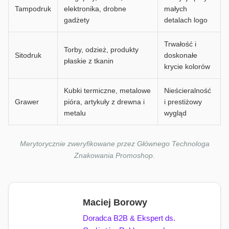
Tampodruk
elektronika, drobne
małych
gadżety
detalach logo
Trwałość i
Torby, odzież, produkty
Sitodruk
doskonałe
płaskie z tkanin
krycie kolorów
Kubki termiczne, metalowe
Nieścieralność
Grawer
pióra, artykuły z drewna i
i prestiżowy
metalu
wygląd
Merytorycznie zweryfikowane przez Głównego Technologa
Znakowania Promoshop.
Maciej Borowy
Doradca B2B & Ekspert ds.