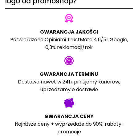
logo od promoshop?
GWARANCJA JAKOŚCI
Potwierdzona
Opiniami TrustMate
4.9/5 i
Google
,
0,3% reklamacji/rok
GWARANCJA TERMINU
Dostawa nawet w 24h, pilnujemy kurierów,
uprzedzamy o dostawie
GWARANCJA CENY
Najniższe ceny + wyprzedaże do 90%, rabaty i
promocje