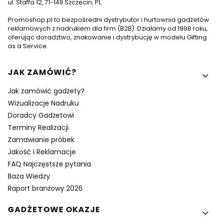
ul. Staffa 12, 71-149 Szczecin, PL
Promoshop.pl to bezpośredni dystrybutor i hurtownia gadżetów
reklamowych z nadrukiem dla firm (B2B). Działamy od 1998 roku,
oferując doradztwo, znakowanie i dystrybucję w modelu Gifting
as a Service.
Linki w stopce
JAK ZAMÓWIĆ?
Jak zamówić gadżety?
Wizualizacje Nadruku
Doradcy Gadżetowi
Terminy Realizacji
Zamawianie próbek
Jakość i Reklamacje
FAQ Najczęstsze pytania
Baza Wiedzy
Raport branżowy 2026
GADŻETOWE OKAZJE