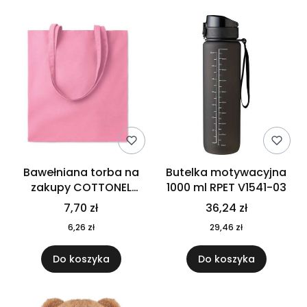
Bawełniana torba na
Butelka motywacyjna
zakupy COTTONEL
1000 ml RPET V1541-03
COLOUR++ MO9846-11
7,70 zł
36,24 zł
6,26 zł
29,46 zł
Do koszyka
Do koszyka