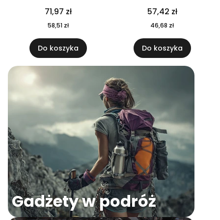
04
71,97 zł
57,42 zł
58,51 zł
46,68 zł
Do koszyka
Do koszyka
Gadżety w podróż