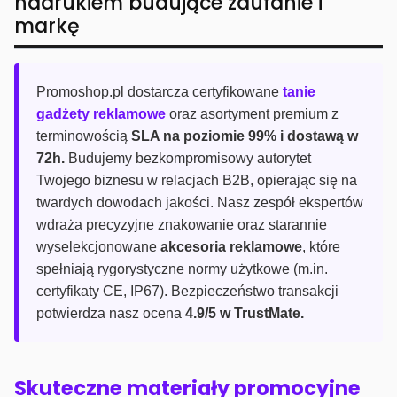
nadrukiem budujące zaufanie i
markę
Promoshop.pl dostarcza certyfikowane
tanie
gadżety reklamowe
oraz asortyment premium z
terminowością
SLA na poziomie 99% i dostawą w
72h.
Budujemy bezkompromisowy autorytet
Twojego biznesu w relacjach B2B, opierając się na
twardych dowodach jakości. Nasz zespół ekspertów
wdraża precyzyjne znakowanie oraz starannie
wyselekcjonowane
akcesoria reklamowe
, które
spełniają rygorystyczne normy użytkowe (m.in.
certyfikaty CE, IP67). Bezpieczeństwo transakcji
potwierdza nasz ocena
4.9/5 w TrustMate.
Skuteczne materiały promocyjne