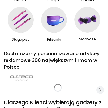
Plecaki
Czapki
Butelki
Słodycze
Długopisy
Filiżanki
Dostarczamy personalizowane artykuły
reklamowe 300 największym firmom w
Polsce:
Włąc
Dlaczego Klienci wybierają gadżety z