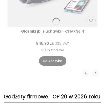
Głośniki jbl słuchawki - CHARGE 4
845,90 zł
z
23%
VAT
687,72 zł
bez VAT
Do koszyka
Gadżety firmowe TOP 20 w 2026 roku