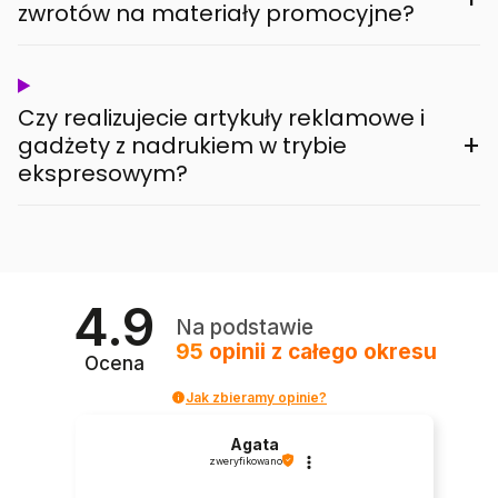
zwrotów na materiały promocyjne?
Czy realizujecie artykuły reklamowe i
+
gadżety z nadrukiem w trybie
ekspresowym?
4.9
Na podstawie
95
opinii
z całego okresu
Ocena
Jak zbieramy opinie?
Agata
zweryfikowano