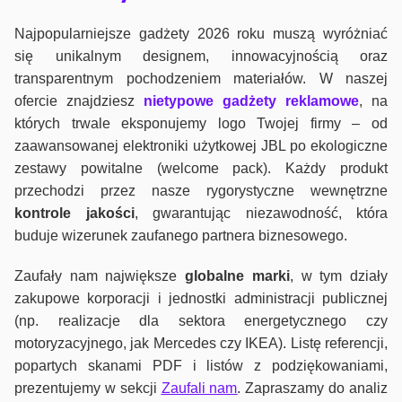
Najpopularniejsze gadżety 2026 roku muszą wyróżniać
się unikalnym designem, innowacyjnością oraz
transparentnym pochodzeniem materiałów. W naszej
ofercie znajdziesz
nietypowe gadżety reklamowe
, na
których trwale eksponujemy logo Twojej firmy – od
zaawansowanej elektroniki użytkowej JBL po ekologiczne
zestawy powitalne (welcome pack). Każdy produkt
przechodzi przez nasze rygorystyczne wewnętrzne
kontrole jako
ści
, gwarantując niezawodność, która
buduje wizerunek zaufanego partnera biznesowego.
Zaufały nam największe
globalne marki
, w tym działy
zakupowe korporacji i jednostki administracji publicznej
(np. realizacje dla sektora energetycznego czy
motoryzacyjnego, jak Mercedes czy IKEA). Listę referencji,
popartych skanami PDF i listów z podziękowaniami,
prezentujemy w sekcji
Zaufali nam
. Zapraszamy do analiz