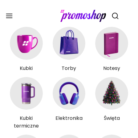
Gadże
Otwórz wy
Kubki
Torby
Notesy
Kubki
Elektronika
Święta
termiczne