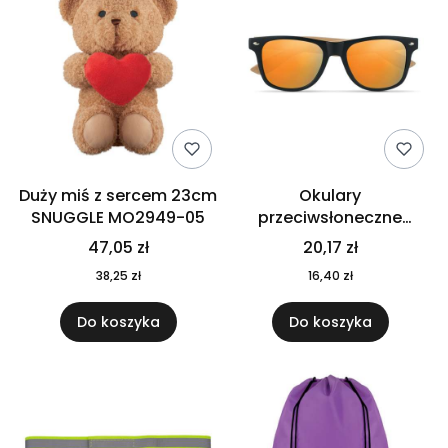
Duży miś z sercem 23cm
Okulary
SNUGGLE MO2949-05
przeciwsłoneczne
CALIFORNIA TOUCH
47,05 zł
20,17 zł
MO9617-10
38,25 zł
16,40 zł
Do koszyka
Do koszyka