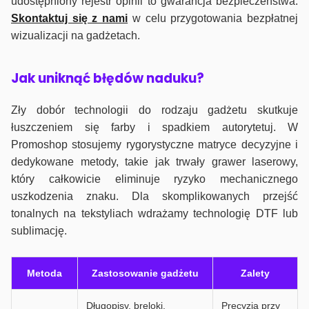
udostępniony rejestr opinii to gwarancja bezpieczeństwa.
Skontaktuj się z nami
w celu przygotowania bezpłatnej
wizualizacji na gadżetach.
J
ak uniknąć błędów naduku?
Zły dobór technologii do rodzaju gadżetu skutkuje
łuszczeniem się farby i spadkiem autorytetuj. W
Promoshop stosujemy rygorystyczne matryce decyzyjne i
dedykowane metody, takie jak trwały grawer laserowy,
który całkowicie eliminuje ryzyko mechanicznego
uszkodzenia znaku. Dla skomplikowanych przejść
tonalnych na tekstyliach wdrażamy technologię DTF lub
sublimację.
Metoda
Zastosowanie gadżetu
Zalety
Długopisy, breloki,
Precyzja przy