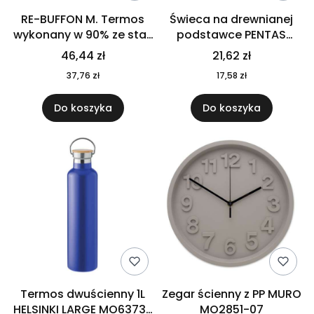
RE-BUFFON M. Termos
Świeca na drewnianej
wykonany w 90% ze stali
podstawce PENTAS
nierdzewnej
MO6282-40
46,44 zł
21,62 zł
pochodzącej z
37,76 zł
17,58 zł
recyklingu 520 ml 94294
Do koszyka
Do koszyka
Termos dwuścienny 1L
Zegar ścienny z PP MURO
HELSINKI LARGE MO6373-
MO2851-07