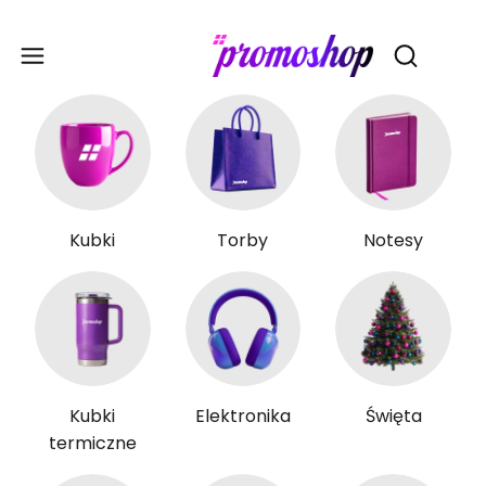
Gadże
Otwórz wy
Kubki
Torby
Notesy
Kubki
Elektronika
Święta
termiczne