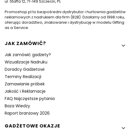
ul. Staffa 12, 71-149 Szczecin, PL
Promoshop.pl to bezpośredni dystrybutor i hurtownia gadżetów
reklamowych z nadrukiem dla firm (B2B). Działamy od 1998 roku,
oferując doradztwo, znakowanie i dystrybucję w modelu Gifting
as a Service.
Linki w stopce
JAK ZAMÓWIĆ?
Jak zamówić gadżety?
Wizualizacje Nadruku
Doradcy Gadżetowi
Terminy Realizacji
Zamawianie próbek
Jakość i Reklamacje
FAQ Najczęstsze pytania
Baza Wiedzy
Raport branżowy 2026
GADŻETOWE OKAZJE