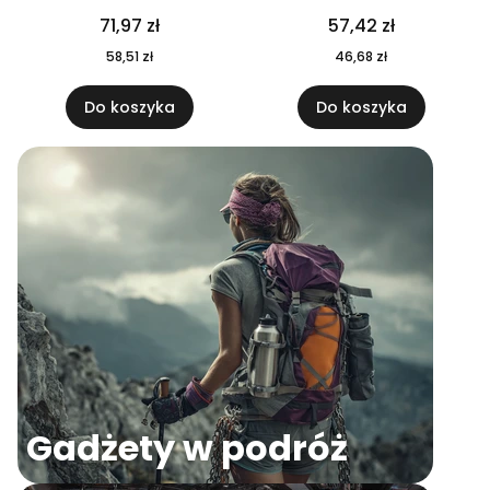
04
71,97 zł
57,42 zł
58,51 zł
46,68 zł
Do koszyka
Do koszyka
Gadżety w podróż