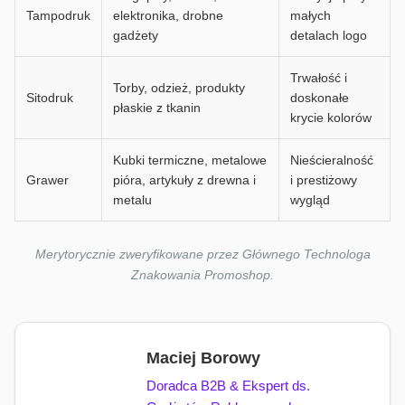
Tampodruk
elektronika, drobne
małych
gadżety
detalach logo
Trwałość i
Torby, odzież, produkty
Sitodruk
doskonałe
płaskie z tkanin
krycie kolorów
Kubki termiczne, metalowe
Nieścieralność
Grawer
pióra, artykuły z drewna i
i prestiżowy
metalu
wygląd
Merytorycznie zweryfikowane przez Głównego Technologa
Znakowania Promoshop.
Maciej Borowy
Doradca B2B & Ekspert ds.