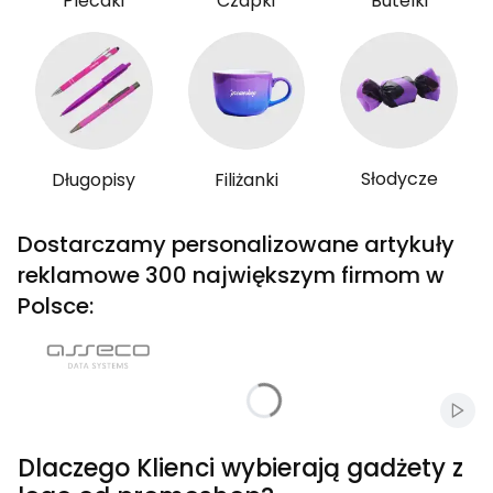
Plecaki
Czapki
Butelki
Słodycze
Długopisy
Filiżanki
Dostarczamy personalizowane artykuły
reklamowe 300 największym firmom w
Polsce:
Włąc
Dlaczego Klienci wybierają gadżety z