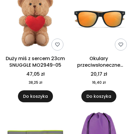
Duży miś z sercem 23cm
Okulary
SNUGGLE MO2949-05
przeciwsłoneczne
CALIFORNIA TOUCH
47,05 zł
20,17 zł
MO9617-10
38,25 zł
16,40 zł
Do koszyka
Do koszyka