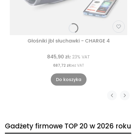
Głośniki jbl słuchawki - CHARGE 4
845,90 zł
z
23%
VAT
687,72 zł
bez VAT
Do koszyka
Gadżety firmowe TOP 20 w 2026 roku