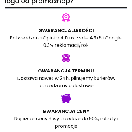
logo od promoshop?
GWARANCJA JAKOŚCI
Potwierdzona
Opiniami TrustMate
4.9/5 i
Google
,
0,3% reklamacji/rok
GWARANCJA TERMINU
Dostawa nawet w 24h, pilnujemy kurierów,
uprzedzamy o dostawie
GWARANCJA CENY
Najniższe ceny + wyprzedaże do 90%, rabaty i
promocje