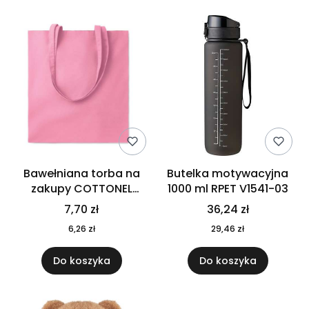
Bawełniana torba na
Butelka motywacyjna
zakupy COTTONEL
1000 ml RPET V1541-03
COLOUR++ MO9846-11
7,70 zł
36,24 zł
6,26 zł
29,46 zł
Do koszyka
Do koszyka