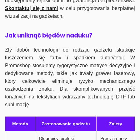
udostępniony rejestr opinii to gwarancja bezpieczeństwa.
Skontaktuj się z nami
w celu przygotowania bezpłatnej
wizualizacji na gadżetach.
J
ak uniknąć błędów naduku?
Zły dobór technologii do rodzaju gadżetu skutkuje
łuszczeniem się farby i spadkiem autorytetuj. W
Promoshop stosujemy rygorystyczne matryce decyzyjne i
dedykowane metody, takie jak trwały grawer laserowy,
który całkowicie eliminuje ryzyko mechanicznego
uszkodzenia znaku. Dla skomplikowanych przejść
tonalnych na tekstyliach wdrażamy technologię DTF lub
sublimację.
Metoda
Zastosowanie gadżetu
Zalety
Długopisy, breloki,
Precyzja przy