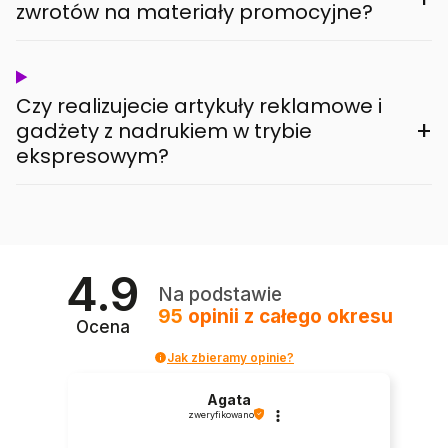
zwrotów na materiały promocyjne?
Czy realizujecie artykuły reklamowe i
+
gadżety z nadrukiem w trybie
ekspresowym?
4.9
Na podstawie
95
opinii
z całego okresu
Ocena
Jak zbieramy opinie?
Agata
zweryfikowano