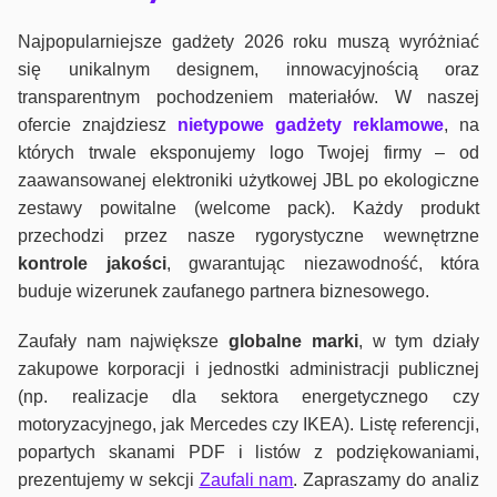
Najpopularniejsze gadżety 2026 roku muszą wyróżniać
się unikalnym designem, innowacyjnością oraz
transparentnym pochodzeniem materiałów. W naszej
ofercie znajdziesz
nietypowe gadżety reklamowe
, na
których trwale eksponujemy logo Twojej firmy – od
zaawansowanej elektroniki użytkowej JBL po ekologiczne
zestawy powitalne (welcome pack). Każdy produkt
przechodzi przez nasze rygorystyczne wewnętrzne
kontrole jako
ści
, gwarantując niezawodność, która
buduje wizerunek zaufanego partnera biznesowego.
Zaufały nam największe
globalne marki
, w tym działy
zakupowe korporacji i jednostki administracji publicznej
(np. realizacje dla sektora energetycznego czy
motoryzacyjnego, jak Mercedes czy IKEA). Listę referencji,
popartych skanami PDF i listów z podziękowaniami,
prezentujemy w sekcji
Zaufali nam
. Zapraszamy do analiz