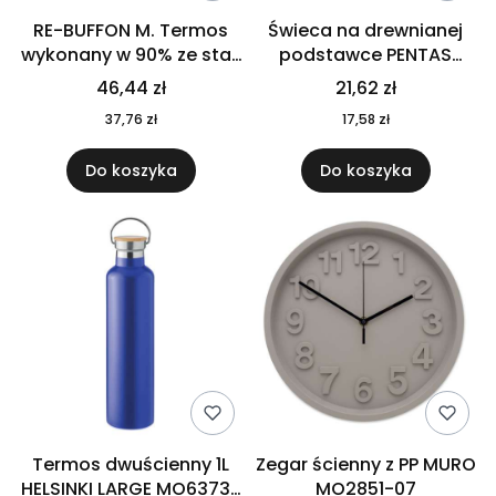
RE-BUFFON M. Termos
Świeca na drewnianej
wykonany w 90% ze stali
podstawce PENTAS
nierdzewnej
MO6282-40
46,44 zł
21,62 zł
pochodzącej z
37,76 zł
17,58 zł
recyklingu 520 ml 94294
Do koszyka
Do koszyka
Termos dwuścienny 1L
Zegar ścienny z PP MURO
HELSINKI LARGE MO6373-
MO2851-07