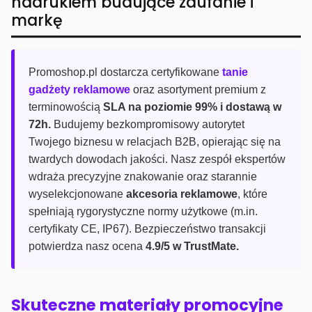
nadrukiem budujące zaufanie i
markę
Promoshop.pl dostarcza certyfikowane
tanie
gadżety reklamowe
oraz asortyment premium z
terminowością
SLA na poziomie 99% i dostawą w
72h.
Budujemy bezkompromisowy autorytet
Twojego biznesu w relacjach B2B, opierając się na
twardych dowodach jakości. Nasz zespół ekspertów
wdraża precyzyjne znakowanie oraz starannie
wyselekcjonowane
akcesoria reklamowe
, które
spełniają rygorystyczne normy użytkowe (m.in.
certyfikaty CE, IP67). Bezpieczeństwo transakcji
potwierdza nasz ocena
4.9/5 w TrustMate.
Skuteczne materiały promocyjne